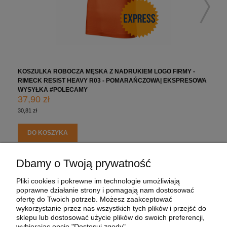
KOSZULKA ROBOCZA MĘSKA Z NADRUKIEM LOGO FIRMY -
RIMECK RESIST HEAVY R03 - POMARAŃCZOWA| EKSPRESOWA
WYSYŁKA #POLECAMY
37,90 zł
30,81 zł
DO KOSZYKA
Dbamy o Twoją prywatność
POMOC
Pliki cookies i pokrewne im technologie umożliwiają
poprawne działanie strony i pomagają nam dostosować
MOJE KONTO
ofertę do Twoich potrzeb. Możesz zaakceptować
wykorzystanie przez nas wszystkich tych plików i przejść do
sklepu lub dostosować użycie plików do swoich preferencji,
PŁATNOŚCI I DOSTAWA
wybierając opcję "Dostosuj zgody".