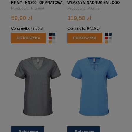
FIRMY - NN300 - GRANATOWA
WŁASNYM NADRUKIEM LOGO
FIRMY
Producent:
Premier
Producent:
Premier
59,90 zł
119,50 zł
Cena netto:
48,70 zł
Cena netto:
97,15 zł
DO KOSZYKA
DO KOSZYKA
Polecamy
Polecamy