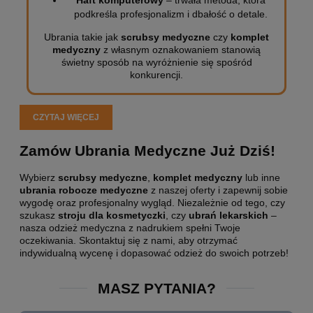
Haft komputerowy
– trwała metoda, która
podkreśla profesjonalizm i dbałość o detale.
Ubrania takie jak
scrubsy medyczne
czy
komplet
medyczny
z własnym oznakowaniem stanowią
świetny sposób na wyróżnienie się spośród
konkurencji.
CZYTAJ WIĘCEJ
Zamów Ubrania Medyczne Już Dziś!
Wybierz
scrubsy medyczne
,
komplet medyczny
lub inne
ubrania robocze medyczne
z naszej oferty i zapewnij sobie
wygodę oraz profesjonalny wygląd. Niezależnie od tego, czy
szukasz
stroju dla kosmetyczki
, czy
ubrań lekarskich
–
nasza odzież medyczna z nadrukiem spełni Twoje
oczekiwania. Skontaktuj się z nami, aby otrzymać
indywidualną wycenę i dopasować odzież do swoich potrzeb!
MASZ PYTANIA?