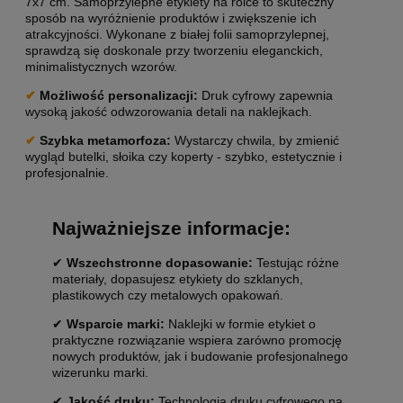
7x7 cm. Samoprzylepne etykiety na rolce to skuteczny
sposób na wyróżnienie produktów i zwiększenie ich
atrakcyjności. Wykonane z białej folii samoprzylepnej,
sprawdzą się doskonale przy tworzeniu eleganckich,
minimalistycznych wzorów.
✔
Możliwość personalizacji:
Druk cyfrowy zapewnia
wysoką jakość odwzorowania detali na naklejkach.
✔
Szybka metamorfoza:
Wystarczy chwila, by zmienić
wygląd butelki, słoika czy koperty - szybko, estetycznie i
profesjonalnie.
Najważniejsze informacje:
✔
Wszechstronne dopasowanie:
Testując różne
materiały, dopasujesz etykiety do szklanych,
plastikowych czy metalowych opakowań.
✔
Wsparcie marki:
Naklejki w formie etykiet o
praktyczne rozwiązanie wspiera zarówno promocję
nowych produktów, jak i budowanie profesjonalnego
wizerunku marki.
✔
Jakość druku:
Technologia druku cyfrowego na