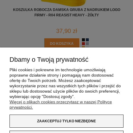
KOSZULKA ROBOCZA DAMSKA GRUBA Z NADRUKIEM LOGO
SZO
FIRMY - R04 REASIST HEAVY - ŻÓŁTY
37,90 zł
DO KOSZYKA
Dbamy o Twoją prywatność
POMOC
Pliki cookies i pokrewne im technologie umożliwiają
poprawne działanie strony i pomagają nam dostosować
MOJE KONTO
ofertę do Twoich potrzeb. Możesz zaakceptować
wykorzystanie przez nas wszystkich tych plików i przejść do
sklepu lub dostosować użycie plików do swoich preferencji,
PŁATNOŚCI I DOSTAWA
wybierając opcję "Dostosuj zgody".
Więcej o plikach cookies przeczytasz w naszej Polityce
prywatności.
INFORMACJE
ZAAKCEPTUJ TYLKO NIEZBĘDNE
O NAS