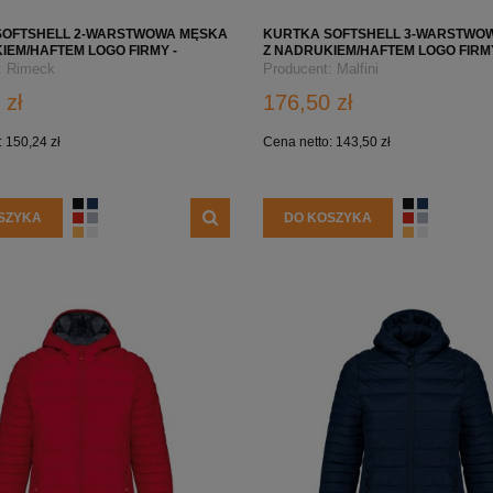
SOFTSHELL 2-WARSTWOWA MĘSKA
KURTKA SOFTSHELL 3-WARSTWO
IEM/HAFTEM LOGO FIRMY -
Z NADRUKIEM/HAFTEM LOGO FIRMY
ASUAL 550 - SZARA
MALFINI COOL 515 - CZARNA
:
Rimeck
Producent:
Malfini
 zł
176,50 zł
:
150,24 zł
Cena netto:
143,50 zł
SZYKA
DO KOSZYKA