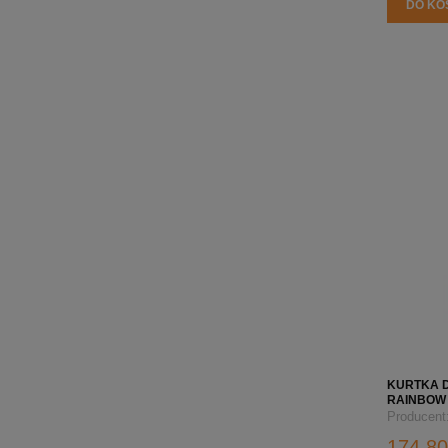
DO KO
KURTKA 
RAINBOW 
Producent
174,80