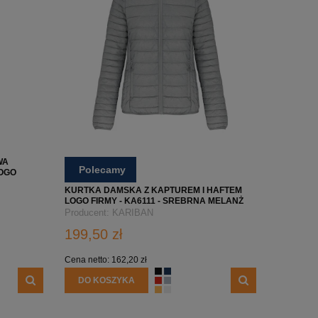
WA
Polecamy
OGO
NA
KURTKA DAMSKA Z KAPTUREM I HAFTEM
LOGO FIRMY - KA6111 - SREBRNA MELANŻ
Producent:
KARIBAN
199,50 zł
KA Z
KURTKA SOFTSHELL 2-WARSTWOWA MĘSKA Z
KURTKA MĘSKA SO
ECK
NADRUKIEM/HAFTEM LOGO FIRMY - RIMECK
RAINBOW Z NADRU
Cena netto:
162,20 zł
CASUAL 550 - JASNOSZARA
DO KOSZYKA
184,80 zł
174,