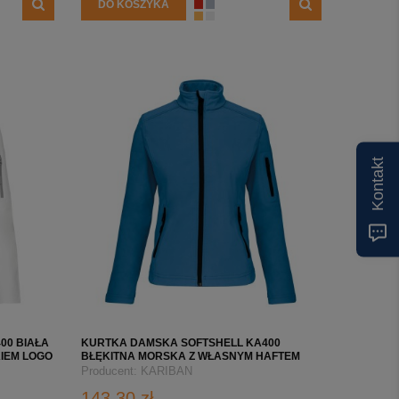
DO KOSZYKA
Kontakt
00 BIAŁA
KURTKA DAMSKA SOFTSHELL KA400
IEM LOGO
BŁĘKITNA MORSKA Z WŁASNYM HAFTEM
LUB NADRUKIEM LOGO FIRMY
Producent:
KARIBAN
143,30 zł