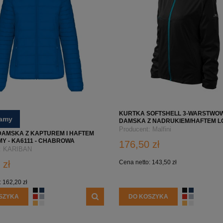
KURTKA SOFTSHELL 3-WARSTWO
camy
DAMSKA Z NADRUKIEM/HAFTEM L
FIRMY - MALFINI COOL 514 - CZAR
Producent:
Malfini
AMSKA Z KAPTUREM I HAFTEM
MY - KA6111 - CHABROWA
176,50 zł
:
KARIBAN
 zł
Cena netto:
143,50 zł
OFTSHELL MĘSKA Z ZAMKIEM
KURTKA SOFTSHELL 2-WARSTWOWA MĘS
ICZNYM SO01195 CZARNA Z
NADRUKIEM/HAFTEM LOGO FIRMY - RIM
:
162,20 zł
ŁASNYM NADRUKIEM
CASUAL 550 - NIEBIESKA
SZYKA
DO KOSZYKA
99,96 zł
184,80 zł