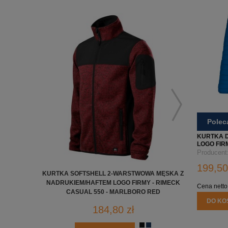
Pole
KURTKA D
LOGO FIR
Producent
199,50
KURTKA SOFTSHELL 2-WARSTWOWA MĘSKA Z
KURTKA S
NADRUKIEM/HAFTEM LOGO FIRMY - RIMECK
BŁYSKAW
Cena netto
CASUAL 550 - MARLBORO RED
W
DO KO
184,80 zł