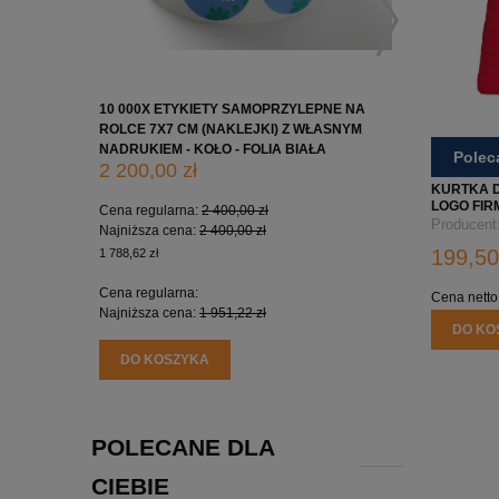
10 000X ETYKIETY SAMOPRZYLEPNE NA
10 000X 
ROLCE 7X7 CM (NAKLEJKI) Z WŁASNYM
ROLCE 5X
NADRUKIEM - KOŁO - FOLIA BIAŁA
NADRUKIE
Pole
2 200,00 zł
1 650,0
KURTKA D
LOGO FIR
Cena regularna:
2 400,00 zł
Cena regu
Producent
Najniższa cena:
2 400,00 zł
Najniższa
199,50
1 788,62 zł
1 341,46 zł
Cena regularna:
Cena regu
Cena netto
Najniższa cena:
1 951,22 zł
Najniższa
DO KO
DO KOSZYKA
DO KO
POLECANE DLA
CIEBIE