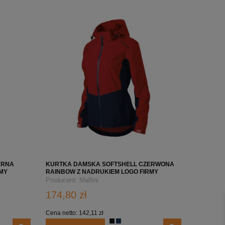
DO KOSZYKA
DO KOSZ
ARNA
KURTKA DAMSKA SOFTSHELL CZERWONA
RMY
RAINBOW Z NADRUKIEM LOGO FIRMY
Producent:
Malfini
174,80 zł
Cena netto:
142,11 zł