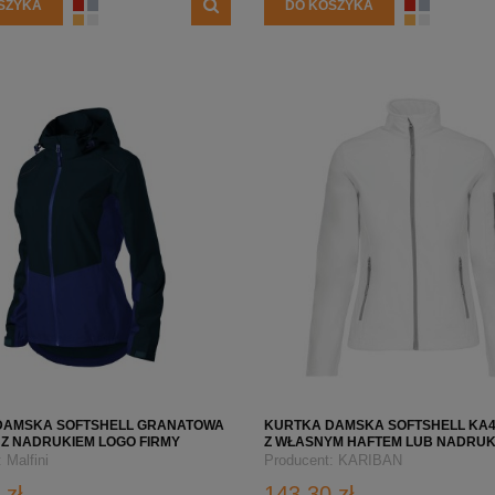
SZYKA
DO KOSZYKA
DAMSKA SOFTSHELL GRANATOWA
KURTKA DAMSKA SOFTSHELL KA4
Z NADRUKIEM LOGO FIRMY
Z WŁASNYM HAFTEM LUB NADRUK
FIRMY
:
Malfini
Producent:
KARIBAN
 zł
143,30 zł