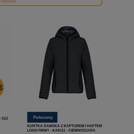
i robocze
Polecamy
 522
RESOWA
KURTKA DAMSKA Z KAPTUREM I HAFTEM
LOGO FIRMY - KA6111 - CIEMNOSZARA