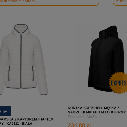
ry firmowe z haftem
Kurtk
KURTKA SOFTSHELL MĘSKA Z
camy
NADRUKIEM/HAFTEM LOGO FIRMY -
PERFORMANCE - CZARNA | EKSP
Producent:
Malfini
AMSKA Z KAPTUREM I HAFTEM
WYSYŁKA
Y - KA6111 - BIAŁA
234,80 zł