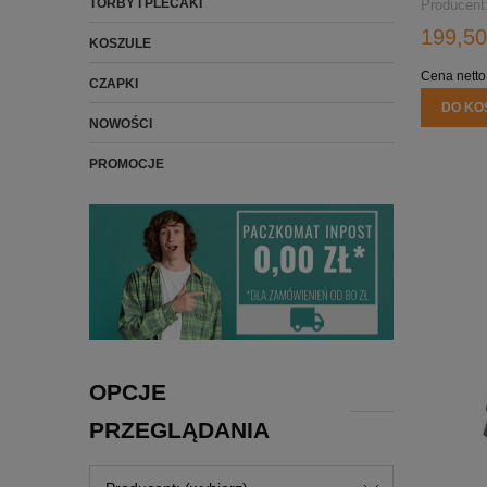
TORBY I PLECAKI
Producent
199,50
KOSZULE
Cena netto
CZAPKI
DO KO
NOWOŚCI
PROMOCJE
OPCJE
PRZEGLĄDANIA