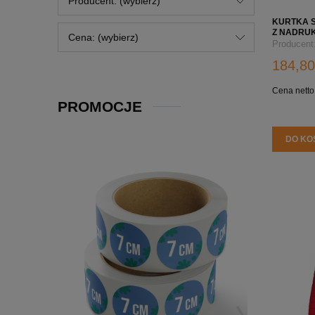
Producent: (wybierz)
KURTKA 
Z NADRUK
Cena: (wybierz)
RIMECK C
Producent
184,80
Cena netto
PROMOCJE
DO KO