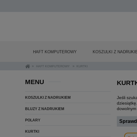
HAFT KOMPUTEROWY
KOSZULKI Z NADRUKI
»
»
HAFT KOMPUTEROWY
KURTKI
MENU
KURT
Jeśli szuk
KOSZULKI Z NADRUKIEM
dziesiątkę
dowolnym 
BLUZY Z NADRUKIEM
POLARY
Sprawdź
KURTKI