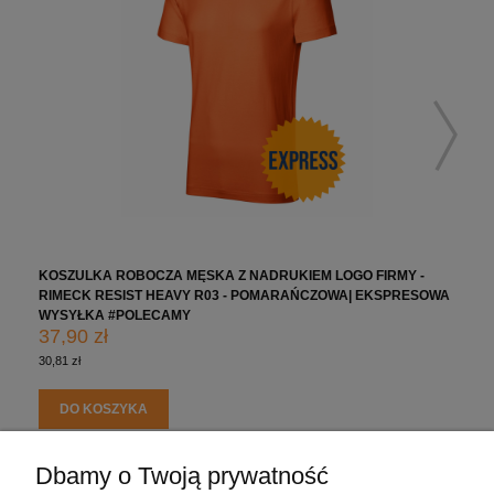
KOSZULKA ROBOCZA MĘSKA Z NADRUKIEM LOGO FIRMY -
RIMECK RESIST HEAVY R03 - POMARAŃCZOWA| EKSPRESOWA
WYSYŁKA #POLECAMY
37,90 zł
30,81 zł
DO KOSZYKA
Dbamy o Twoją prywatność