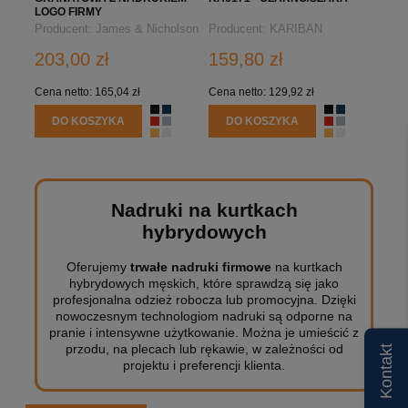
LOGO FIRMY
Producent:
James & Nicholson
Producent:
KARIBAN
203,00 zł
159,80 zł
Cena netto:
165,04 zł
Cena netto:
129,92 zł
DO KOSZYKA
DO KOSZYKA
Nadruki na kurtkach
hybrydowych
Oferujemy
trwałe nadruki firmowe
na kurtkach
hybrydowych męskich, które sprawdzą się jako
profesjonalna odzież robocza lub promocyjna. Dzięki
nowoczesnym technologiom nadruki są odporne na
pranie i intensywne użytkowanie. Można je umieścić z
przodu, na plecach lub rękawie, w zależności od
Kontakt
projektu i preferencji klienta.