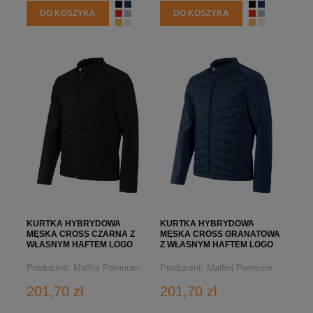
DO KOSZYKA
DO KOSZYKA
KURTKA HYBRYDOWA
KURTKA HYBRYDOWA
MĘSKA CROSS CZARNA Z
MĘSKA CROSS GRANATOWA
WŁASNYM HAFTEM LOGO
Z WŁASNYM HAFTEM LOGO
Producent:
Malfini Premium
Producent:
Malfini Premium
201,70 zł
201,70 zł