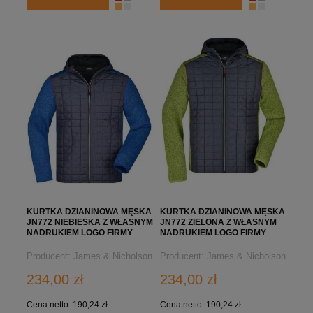
KURTKA DZIANINOWA MĘSKA
KURTKA DZIANINOWA MĘSKA
JN772 NIEBIESKA Z WŁASNYM
JN772 ZIELONA Z WŁASNYM
NADRUKIEM LOGO FIRMY
NADRUKIEM LOGO FIRMY
Producent:
James & Nicholson
Producent:
James & Nicholson
234,00 zł
234,00 zł
Cena netto:
190,24 zł
Cena netto:
190,24 zł