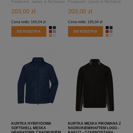
Producent:
James & Nicholson
Producent:
James & Nicholson
203,00 zł
203,00 zł
Cena netto:
165,04 zł
Cena netto:
165,04 zł
DO KOSZYKA
DO KOSZYKA
KURTKA HYBRYDOWA
KURTKA MĘSKA PIKOWANA Z
SOFTSHELL MĘSKA
NADRUKIEM/HAFTEM LOGO -
GRANATOWA Z NADRUKIEM
KA6171 - CZARNO/SZARA