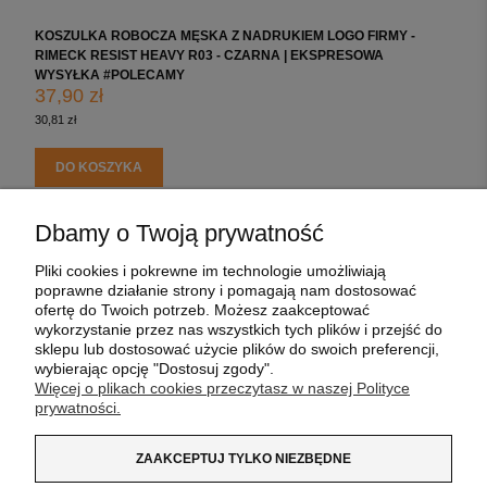
KOSZULKA ROBOCZA MĘSKA Z NADRUKIEM LOGO FIRMY -
K
RIMECK RESIST HEAVY R03 - CZARNA | EKSPRESOWA
R
WYSYŁKA #POLECAMY
W
37,90 zł
3
30,81 zł
3
DO KOSZYKA
Dbamy o Twoją prywatność
Kontakt
POMOC
Pliki cookies i pokrewne im technologie umożliwiają
poprawne działanie strony i pomagają nam dostosować
MOJE KONTO
ofertę do Twoich potrzeb. Możesz zaakceptować
wykorzystanie przez nas wszystkich tych plików i przejść do
sklepu lub dostosować użycie plików do swoich preferencji,
PŁATNOŚCI I DOSTAWA
wybierając opcję "Dostosuj zgody".
Więcej o plikach cookies przeczytasz w naszej Polityce
prywatności.
INFORMACJE
ZAAKCEPTUJ TYLKO NIEZBĘDNE
O NAS