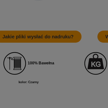
Jakie pliki wysłać do nadruku?
W
100% Bawełna
kolor: Czarny