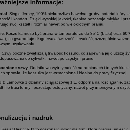
ażniejsze informacje:
riał
: Single Jersey, 100% niekurczliwa bawełna, gruby materiał który 
zność i komfort. Dzięki wysokiej jakości, tkanina pozostaje miękka i pr
jąc swój kształt i rozmiar nawet po wielokrotnym praniu.
ie
: Koszulka może być prana w temperaturze do 95°C (biała) oraz 60
wa), co gwarantuje długotrwałą świeżość i trwałość, szczególnie ważne
ywnym użytkowaniu.
: Szwy boczne zwiększają trwałość koszulki, co zapewnia jej dłuższą ży
ETYKIETY SAMOPRZYLEPNE NA
10 000X ETYKIETY SAMOPRZYLEP
 dopasowanie do sylwetki, nawet po częstym praniu.
5 CM (NAKLEJKI) Z WŁASNYM
ROLCE 7X7 CM (NAKLEJKI) Z WŁ
M - KOŁO - FOLIA BIAŁA
NADRUKIEM - KWADRAT - FOLIA B
ocnione szwy
: Dodatkowa wytrzymałość na ramionach i innych kluc
0 zł
2 200,00 zł
ch sprawia, że koszulka jest wzmocniona i idealna do pracy fizycznej.
lt
: Lamówka z dzianiny ściągaczowej 1:1, odporna na rozciąganie, za
larna:
1 850,00 zł
Cena regularna:
2 400,00 zł
lt nie traci formy i pozostaje estetyczny, nawet przy intensywnym użyt
 cena:
1 850,00 zł
Najniższa cena:
2 400,00 zł
1 788,62 zł
larna:
Cena regularna:
 cena:
1 504,07 zł
Najniższa cena:
1 951,22 zł
nalizacja i nadruk
SZYKA
DO KOSZYKA
 Resist Heavy R03 to doskonały wybór dla firm, które pragną umieścić 