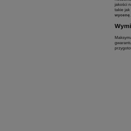
jakości 
takie ja
wycenę
.
Wymi
Maksyma
gwarantu
przygoto