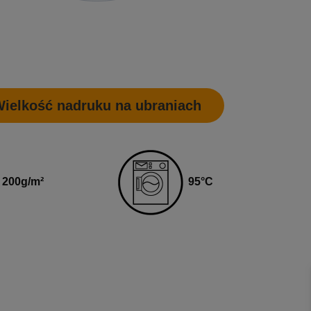
ielkość nadruku na ubraniach
95
°C
200
g
/m²