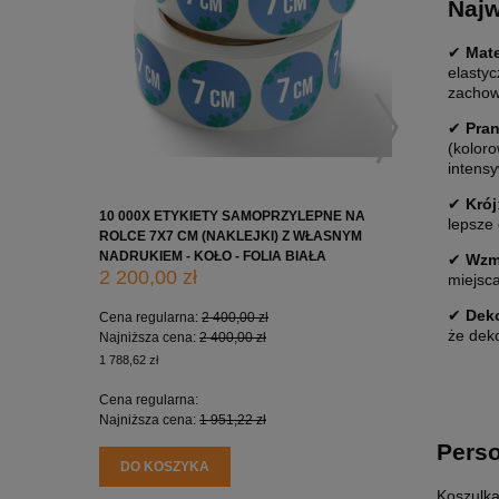
Najw
✔
Mate
elastyc
zachowu
✔
Pran
(koloro
intens
✔
Krój
10 000X ETYKIETY SAMOPRZYLEPNE NA
10 000X 
lepsze
ROLCE 7X7 CM (NAKLEJKI) Z WŁASNYM
ROLCE 5X
NADRUKIEM - KOŁO - FOLIA BIAŁA
NADRUKIE
✔
Wzm
2 200,00 zł
1 650,0
miejsca
✔
Deko
Cena regularna:
2 400,00 zł
Cena regu
że deko
Najniższa cena:
2 400,00 zł
Najniższa
1 788,62 zł
1 341,46 zł
Cena regularna:
Cena regu
Najniższa cena:
1 951,22 zł
Najniższa
Perso
DO KOSZYKA
DO KO
Koszulka