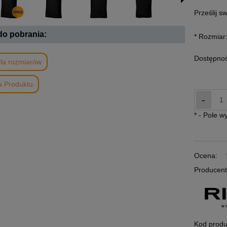
Prześlij s
 do pobrania:
*
Rozmiar
Dostępnoś
la rozmiarów
a Produktu
-
*
- Pole 
Ocena:
Producent
Kod produ