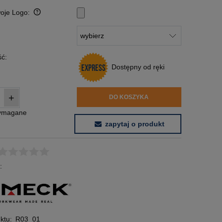
woje Logo:
:
ć:
Dostępny od ręki
+
DO KOSZYKA
wymagane
zapytaj o produkt
:
ktu:
R03_01