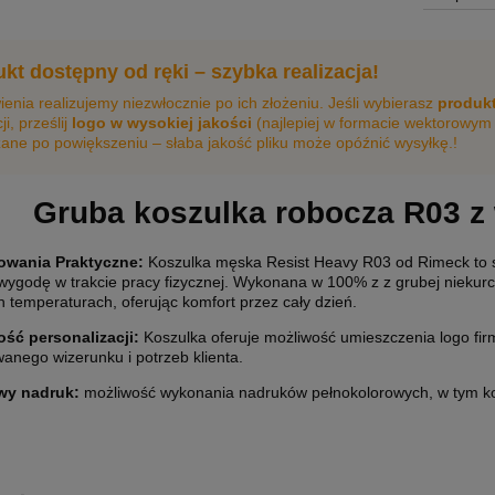
kt dostępny od ręki – szybka realizacja!
nia realizujemy niezwłocznie po ich złożeniu. Jeśli wybierasz
produkt
ji, prześlij
logo w wysokiej jakości
(najlepiej w formacie wektorowym lu
ane po powiększeniu – słaba jakość pliku może opóźnić wysyłkę.!
Gruba koszulka robocza R03 
owania Praktyczne:
Koszulka męska Resist Heavy R03 od Rimeck to 
 wygodę w trakcie pracy fizycznej. Wykonana w 100% z z grubej niekur
 temperaturach, oferując komfort przez cały dzień.
ść personalizacji
:
Koszulka oferuje możliwość umieszczenia logo f
anego wizerunku i potrzeb klienta.
wy nadruk:
możliwość wykonania nadruków pełnokolorowych, w tym ko