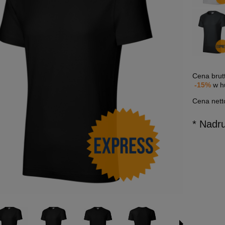
Cena brut
-15%
w h
Cena nett
* Nadr