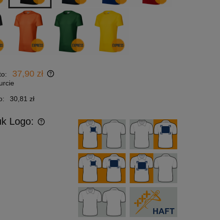
37,90 zł
to:
urcie
o:
30,81 zł
uk Logo: