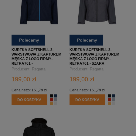
Polecamy
Polecamy
KURTKA SOFTSHELL 3-
KURTKA SOFTSHELL 3-
WARSTWOWA Z KAPTUREM
WARSTWOWA Z KAPTUREM
MĘSKA Z LOGO FIRMY–
MĘSKA Z LOGO FIRMY–
RETRA701 -
RETRA701 - SZARA
GRANATOWO/NIEBIESKA
Producent:
Regatta
Producent:
Regatta
Professional
Professional
199,00 zł
199,00 zł
Cena netto:
161,79 zł
Cena netto:
161,79 zł
DO KOSZYKA
DO KOSZYKA