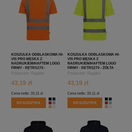
KOSZULKA ODBLASKOWA HI-
KOSZULKA ODBLASKOWA HI-
VIS PRO MĘSKA Z
VIS PRO MĘSKA Z
NADRUKIEM/HAFTEM LOGO
NADRUKIEM/HAFTEM LOGO
FIRMY - RETRS270 -
FIRMY - RETRS270 - ŻÓŁTA
POMARAŃCZOWA
Producent:
Regatta
Producent:
Regatta
Professional
Professional
43,19 zł
43,19 zł
Cena netto:
35,11 zł
Cena netto:
35,11 zł
DO KOSZYKA
DO KOSZYKA