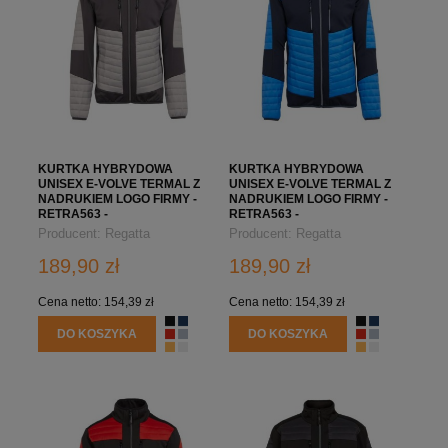
KURTKA HYBRYDOWA
KURTKA HYBRYDOWA
UNISEX E-VOLVE TERMAL Z
UNISEX E-VOLVE TERMAL Z
NADRUKIEM LOGO FIRMY -
NADRUKIEM LOGO FIRMY -
RETRA563 -
RETRA563 -
JASNOSZARO/SZARA
NIEBIESKO/GRANATOWA
Producent:
Regatta
Producent:
Regatta
Professional
Professional
189,90 zł
189,90 zł
Cena netto:
154,39 zł
Cena netto:
154,39 zł
DO KOSZYKA
DO KOSZYKA