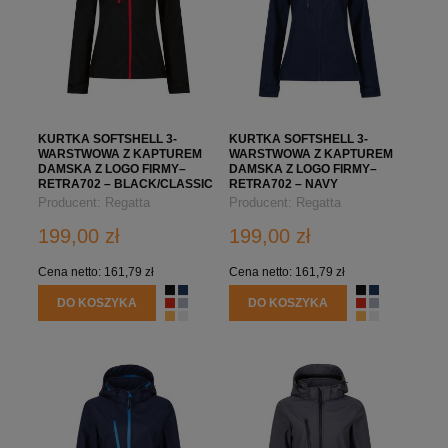
KURTKA SOFTSHELL 3-
KURTKA SOFTSHELL 3-
WARSTWOWA Z KAPTUREM
WARSTWOWA Z KAPTUREM
DAMSKA Z LOGO FIRMY–
DAMSKA Z LOGO FIRMY–
RETRA702 – BLACK/CLASSIC
RETRA702 – NAVY
RED
Producent:
Regatta
Producent:
Regatta
Professional
Professional
199,00 zł
199,00 zł
Cena netto:
161,79 zł
Cena netto:
161,79 zł
DO KOSZYKA
DO KOSZYKA