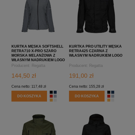
KURTKA MĘSKA SOFTSHELL
KURTKA PRO UTILITY MĘSKA
RETRA710 X-PRO SZARO
RETRA425 CZARNA Z
MORSKA MELANŻOWA Z
WŁASNYM NADRUKIEM LOGO
WŁASNYM NADRUKIEM LOGO
FIRMY
Producent:
Regatta
Producent:
Regatta
Professional
Professional
144,50 zł
191,00 zł
Cena netto:
117,48 zł
Cena netto:
155,28 zł
DO KOSZYKA
DO KOSZYKA