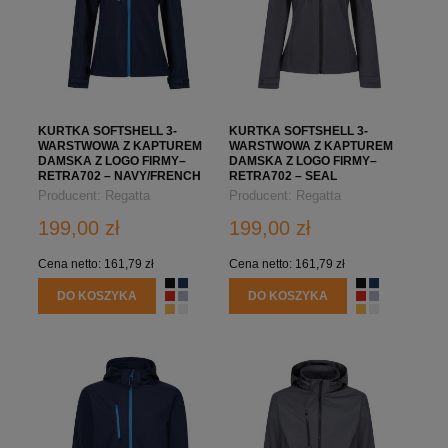
KURTKA SOFTSHELL 3-
KURTKA SOFTSHELL 3-
WARSTWOWA Z KAPTUREM
WARSTWOWA Z KAPTUREM
DAMSKA Z LOGO FIRMY–
DAMSKA Z LOGO FIRMY–
RETRA702 – NAVY/FRENCH
RETRA702 – SEAL
BLUE
GREY/BLACK
Producent:
Regatta
Producent:
Regatta
Professional
Professional
199,00 zł
199,00 zł
Cena netto:
161,79 zł
Cena netto:
161,79 zł
DO KOSZYKA
DO KOSZYKA