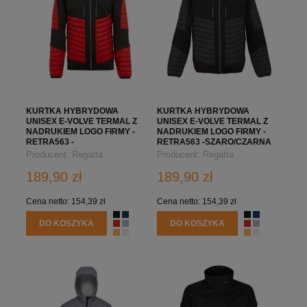
KURTKA HYBRYDOWA
KURTKA HYBRYDOWA
UNISEX E-VOLVE TERMAL Z
UNISEX E-VOLVE TERMAL Z
NADRUKIEM LOGO FIRMY -
NADRUKIEM LOGO FIRMY -
RETRA563 -
RETRA563 -SZARO/CZARNA
CZERWONO/CZARNA
Producent:
Regatta
Producent:
Regatta
Professional
Professional
189,90 zł
189,90 zł
Cena netto:
154,39 zł
Cena netto:
154,39 zł
DO KOSZYKA
DO KOSZYKA