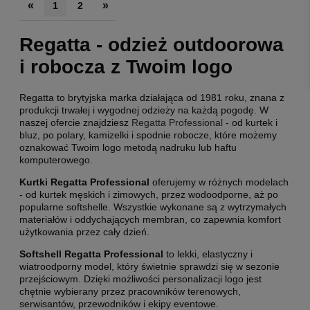
«
»
1
2
Regatta - odzież outdoorowa
i robocza z Twoim logo
Regatta to brytyjska marka działająca od 1981 roku, znana z
produkcji trwałej i wygodnej odzieży na każdą pogodę. W
naszej ofercie znajdziesz
Regatta Professional
- od kurtek i
bluz, po polary, kamizelki i spodnie robocze, które możemy
oznakować Twoim logo metodą nadruku lub haftu
komputerowego.
Kurtki Regatta Professional
oferujemy w różnych modelach
- od kurtek męskich i zimowych, przez wodoodporne, aż po
popularne softshelle. Wszystkie wykonane są z wytrzymałych
materiałów i oddychających membran, co zapewnia komfort
użytkowania przez cały dzień.
Softshell Regatta Professional
to lekki, elastyczny i
wiatroodporny model, który świetnie sprawdzi się w sezonie
przejściowym. Dzięki możliwości personalizacji logo jest
chętnie wybierany przez pracowników terenowych,
serwisantów, przewodników i ekipy eventowe.