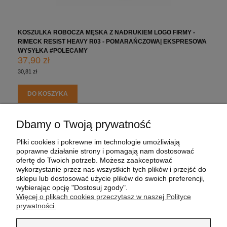
KOSZULKA ROBOCZA MĘSKA Z NADRUKIEM LOGO FIRMY -
RIMECK RESIST HEAVY R03 - POMARAŃCZOWA| EKSPRESOWA
WYSYŁKA #POLECAMY
37,90 zł
30,81 zł
DO KOSZYKA
Dbamy o Twoją prywatność
POMOC
Pliki cookies i pokrewne im technologie umożliwiają
poprawne działanie strony i pomagają nam dostosować
MOJE KONTO
ofertę do Twoich potrzeb. Możesz zaakceptować
wykorzystanie przez nas wszystkich tych plików i przejść do
sklepu lub dostosować użycie plików do swoich preferencji,
PŁATNOŚCI I DOSTAWA
wybierając opcję "Dostosuj zgody".
Więcej o plikach cookies przeczytasz w naszej Polityce
prywatności.
INFORMACJE