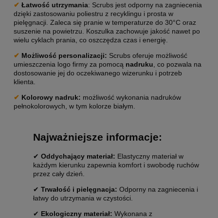
✔
Łatwość utrzymania
: Scrubs jest odporny na zagniecenia
dzięki zastosowaniu poliestru z recyklingu i prosta w
pielęgnacji. Zaleca się pranie w temperaturze do 30°C oraz
suszenie na powietrzu. Koszulka zachowuje jakość nawet po
wielu cyklach prania, co oszczędza czas i energię.
✔
Możliwość personalizacji
:
Scrubs oferuje możliwość
umieszczenia logo firmy za pomocą
nadruku
, co pozwala na
dostosowanie jej do oczekiwanego wizerunku i potrzeb
klienta.
✔
Kolorowy nadruk:
możliwość wykonania nadruków
pełnokolorowych, w tym kolorze białym.
Najważniejsze informacje:
✔
Oddychający materiał:
Elastyczny materiał w
każdym kierunku zapewnia komfort i swobodę ruchów
przez cały dzień.
✔
Trwałość i pielęgnacja:
Odporny na zagniecenia i
łatwy do utrzymania w czystości.
✔
Ekologiczny materiał:
Wykonana z