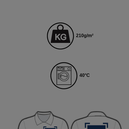
210
g
/m²
40
°C