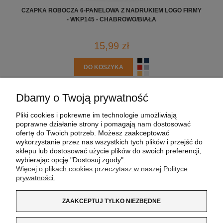
CZAPKA ROBOCZA 6-PANELOWA Z NADRUKIEM LOGO FIRMY
- WKP145 - CHABROWO/BIAŁA
15,99 zł
DO KOSZYKA
Dbamy o Twoją prywatność
POMOC
Pliki cookies i pokrewne im technologie umożliwiają
poprawne działanie strony i pomagają nam dostosować
MOJE KONTO
ofertę do Twoich potrzeb. Możesz zaakceptować
wykorzystanie przez nas wszystkich tych plików i przejść do
sklepu lub dostosować użycie plików do swoich preferencji,
PŁATNOŚCI I DOSTAWA
wybierając opcję "Dostosuj zgody".
Więcej o plikach cookies przeczytasz w naszej Polityce
prywatności.
INFORMACJE
ZAAKCEPTUJ TYLKO NIEZBĘDNE
O NAS