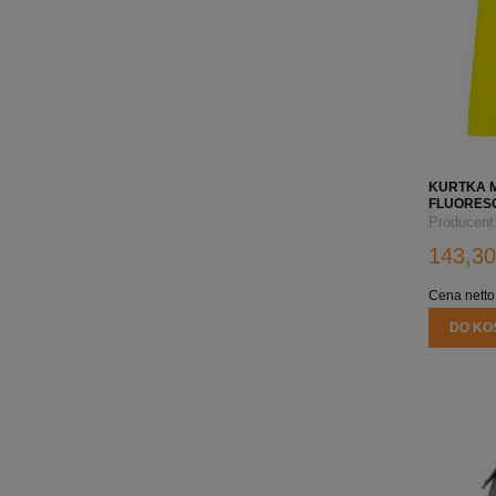
KURTKA 
FLUORES
HAFTEM L
Producent
143,30
Cena netto
DO KO