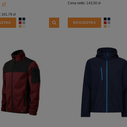
 zł
Cena netto:
143,50 zł
:
161,79 zł
SZYKA
DO KOSZYKA
ETYKIETY SAMOPRZYLEPNE NA
10 000X ETYKIETY SAMOPRZYLEP
5 CM (NAKLEJKI) Z WŁASNYM
ROLCE 7X7 CM (NAKLEJKI) Z WŁ
M - KOŁO - FOLIA BIAŁA
NADRUKIEM - KWADRAT - FOLIA B
0 zł
2 200,00 zł
larna:
1 850,00 zł
Cena regularna:
2 400,00 zł
 cena:
1 850,00 zł
Najniższa cena:
2 400,00 zł
1 788,62 zł
larna:
Cena regularna:
 cena:
1 504,07 zł
Najniższa cena:
1 951,22 zł