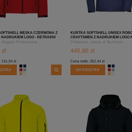
SOFTSHELL 3-WARSTWOWA Z
KURTKA SOFTSHELL 2-WARSTWOWA MĘS
SKA Z LOGO FIRMY– RETRA701
NADRUKIEM/HAFTEM LOGO FIRMY - RIM
OWO/NIEBIESKA #POLECAMY
CASUAL 550 - MARLBORO RED
199,00 zł
184,80 zł
SOFTSHELL MĘSKA CZERWONA Z
KURTKA SOFTSHELL UNISEX ROB
NADRUKIEM LOGO - RETRA650
CRAFTSMEN Z NADRUKIEM LOGO F
DO KOSZYKA
DO KOSZYKA
RCE
JN824 - GRANATOWA
:
Regatta Professional
Producent:
James & Nicholson
 zł
445,80 zł
:
191,54 zł
Cena netto:
362,44 zł
SZYKA
DO KOSZYKA