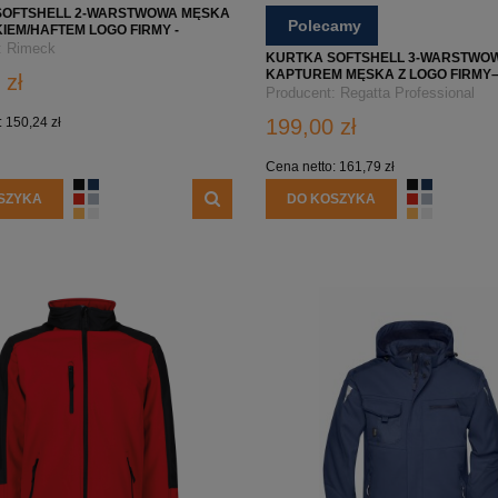
SZYKA
DO KOSZYKA
SOFTSHELL 2-WARSTWOWA MĘSKA
Polecamy
IEM/HAFTEM LOGO FIRMY -
ASUAL 550 - MARLBORO RED
:
Rimeck
KURTKA SOFTSHELL 3-WARSTWOW
KAPTUREM MĘSKA Z LOGO FIRMY
 zł
RETRA701 - GRANATOWO/NIEBIES
Producent:
Regatta Professional
:
150,24 zł
199,00 zł
Cena netto:
161,79 zł
SZYKA
DO KOSZYKA