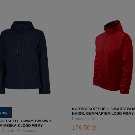
KURTKA SOFTSHELL 3-WARSTWOW
camy
NADRUKIEM/HAFTEM LOGO FIRMY -
COOL 515 - CZERWONA
Producent:
Malfini
SOFTSHELL 3-WARSTWOWA Z
 MĘSKA Z LOGO FIRMY–
176,50 zł
1 – GRANATOWA
:
Regatta Professional