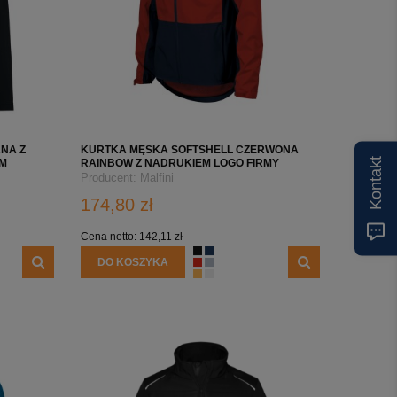
NA Z
KURTKA MĘSKA SOFTSHELL CZERWONA
Kontakt
YM
RAINBOW Z NADRUKIEM LOGO FIRMY
Producent:
Malfini
174,80 zł
Cena netto:
142,11 zł
DO KOSZYKA