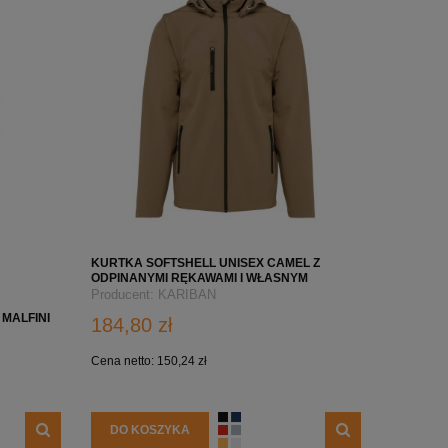
KURTKA SOFTSHELL UNISEX CAMEL Z
ODPINANYMI RĘKAWAMI I WŁASNYM
NADRUKIEM LOGO FIRMY– KA422
Producent:
KARIBAN
MALFINI
184,80 zł
Cena netto:
150,24 zł
DO KOSZYKA