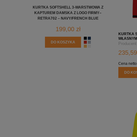
KURTKA SOFTSHELL 3-WARSTWOWA Z
KURTKA 
KAPTUREM DAMSKA Z LOGO FIRMY–
KAPTUREM MĘ
RETRA702 – NAVY/FRENCH BLUE
- GRANAT
199,00 zł
KURTKA 
WŁASNYM 
DO KOSZYKA
HYDROFO
Producent
235,59
Cena netto
DO KO