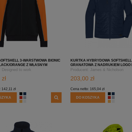
OFTSHELL 3-WARSTWOWA BIONIC
KURTKA HYBRYDOWA SOFTSHELL
BLACK/ORANGE Z WŁASNYM
GRANATOWA Z NADRUKIEM LOGO 
M LOGO FIRMY – WK450
:
Designed to work
Producent:
James & Nicholson
 zł
203,00 zł
:
142,11 zł
Cena netto:
165,04 zł
SZYKA
DO KOSZYKA