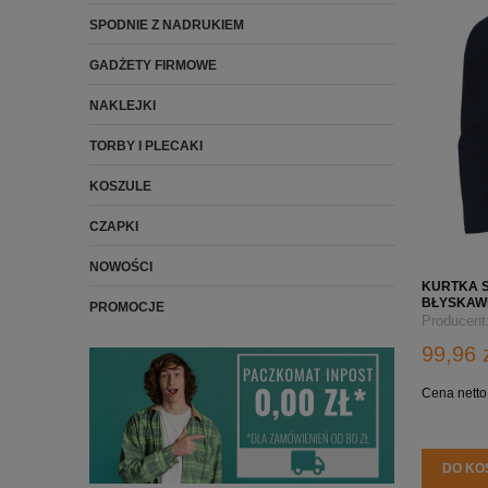
SPODNIE Z NADRUKIEM
GADŻETY FIRMOWE
NAKLEJKI
TORBY I PLECAKI
KOSZULE
CZAPKI
NOWOŚCI
KURTKA S
BŁYSKAW
PROMOCJE
WŁASNYM
Producent
99,96 
Cena netto
DO KO