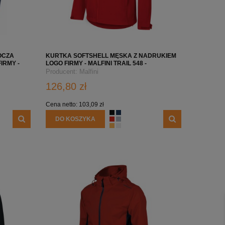
KA Z
KURTKA SOFTSHELL MĘSKA Z
KURTKA SOFTSHELL 
ECK
NADRUKIEM/HAFTEM LOGO FIRMY- MALFINI
LOGO FIRMY - MALFINI
PERFORMANCE 522 - MILITARY #POLECAMY
234,80 zł
126,
OCZA
KURTKA SOFTSHELL MĘSKA Z NADRUKIEM
IRMY -
LOGO FIRMY - MALFINI TRAIL 548 -
DO KOSZYKA
DO KOSZ
CZERWONA
Producent:
Malfini
126,80 zł
Cena netto:
103,09 zł
DO KOSZYKA