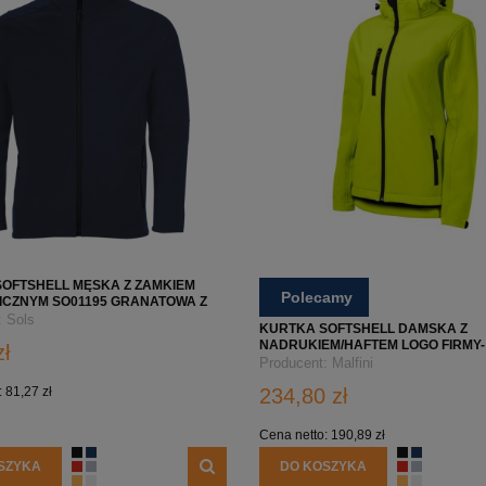
OFTSHELL MĘSKA Z ZAMKIEM
Polecamy
ICZNYM SO01195 GRANATOWA Z
 NADRUKIEM
:
Sols
KURTKA SOFTSHELL DAMSKA Z
NADRUKIEM/HAFTEM LOGO FIRMY- 
zł
PERFORMANCE 521 - LIMONKOWA
Producent:
Malfini
:
81,27 zł
234,80 zł
Cena netto:
190,89 zł
SZYKA
DO KOSZYKA