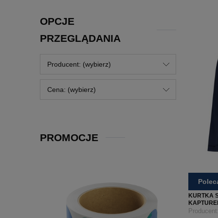
OPCJE
PRZEGLĄDANIA
Producent: (wybierz)
Cena: (wybierz)
PROMOCJE
Pole
KURTKA 
KAPTUREM
RETRA70
Producent