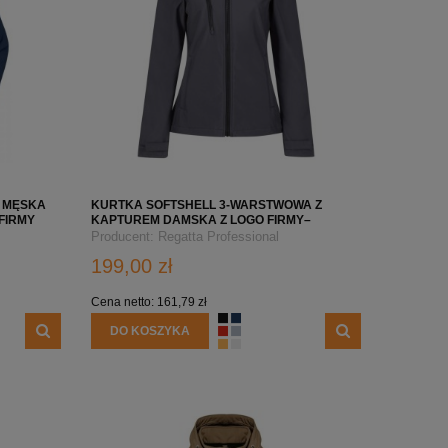
 MĘSKA
KURTKA SOFTSHELL 3-WARSTWOWA Z
FIRMY
KAPTUREM DAMSKA Z LOGO FIRMY–
RETRA702 – SEAL GREY/BLACK
Producent:
Regatta Professional
199,00 zł
Cena netto:
161,79 zł
DO KOSZYKA