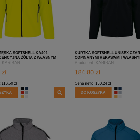
MĘSKA SOFTSHELL KA401
KURTKA SOFTSHELL UNISEX CZAR
CENCYJNA ŻÓŁTA Z WŁASNYM
ODPINANYMI RĘKAWAMI I WŁASN
UB NADRUKIEM LOGO FIRMY
NADRUKIEM LOGO FIRMY– KA422
:
KARIBAN
Producent:
KARIBAN
 zł
184,80 zł
:
116,50 zł
Cena netto:
150,24 zł
SZYKA
DO KOSZYKA