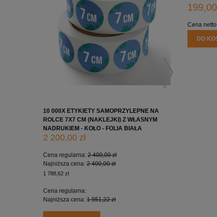
199,00
Cena netto
DO KO
10 000X ETYKIETY SAMOPRZYLEPNE NA
10 000X 
ROLCE 7X7 CM (NAKLEJKI) Z WŁASNYM
ROLCE 5X
NADRUKIEM - KOŁO - FOLIA BIAŁA
NADRUKIE
2 200,00 zł
1 650,0
Cena regularna:
2 400,00 zł
Cena regu
Najniższa cena:
2 400,00 zł
Najniższa
1 788,62 zł
1 341,46 zł
Cena regularna:
Cena regu
Najniższa cena:
1 951,22 zł
Najniższa