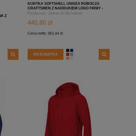
DO KOSZYKA
DO K
KURTKA SOFTSHELL UNISEX ROBOCZA
CRAFTSMEN Z NADRUKIEM LOGO FIRMY -
JN824 - BIAŁO/KARBONOWA
Producent:
James & Nicholson
A Z
–
445,80 zł
KA
Cena netto:
362,44 zł
DO KOSZYKA