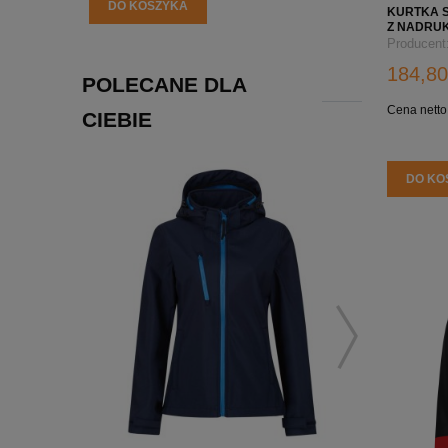
DO KOSZYKA
DO KO
KURTKA 
Z NADRUK
RIMECK C
Producent
184,80
POLECANE DLA
Cena netto
CIEBIE
DO KO