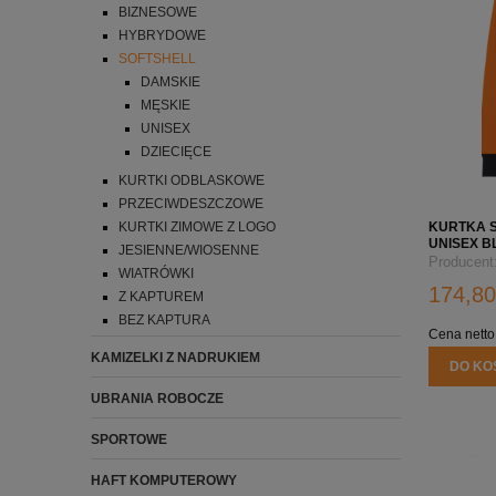
BIZNESOWE
HYBRYDOWE
SOFTSHELL
DAMSKIE
MĘSKIE
UNISEX
DZIECIĘCE
KURTKI ODBLASKOWE
PRZECIWDESZCZOWE
KURTKA S
KURTKI ZIMOWE Z LOGO
UNISEX 
JESIENNE/WIOSENNE
NADRUKIE
Producent
WIATRÓWKI
174,80
Z KAPTUREM
BEZ KAPTURA
Cena netto
KAMIZELKI Z NADRUKIEM
DO KO
UBRANIA ROBOCZE
SPORTOWE
HAFT KOMPUTEROWY