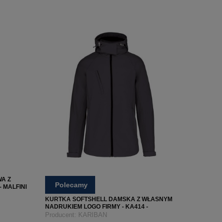
A Z
Polecamy
 MALFINI
KURTKA SOFTSHELL DAMSKA Z WŁASNYM
NADRUKIEM LOGO FIRMY - KA414 -
TYTANOWA
Producent:
KARIBAN