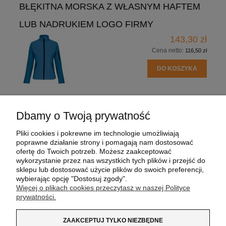
BŁĘKITNA MORSKA Z WŁASNYM HAFTEM
LUB NADRUKIEM LOGO FIRMY
143,30 zł
Cena netto:
116,50 zł
DO KOSZYKA
Dbamy o Twoją prywatność
POMOC
Pliki cookies i pokrewne im technologie umożliwiają
poprawne działanie strony i pomagają nam dostosować
MOJE KONTO
ofertę do Twoich potrzeb. Możesz zaakceptować
wykorzystanie przez nas wszystkich tych plików i przejść do
sklepu lub dostosować użycie plików do swoich preferencji,
PŁATNOŚCI I DOSTAWA
wybierając opcję "Dostosuj zgody".
Więcej o plikach cookies przeczytasz w naszej Polityce
prywatności.
INFORMACJE
ZAAKCEPTUJ TYLKO NIEZBĘDNE
O NAS