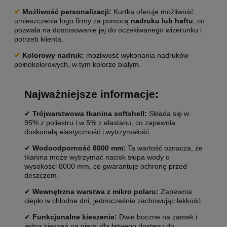
✔
Możliwość personalizacji
:
Kurtka oferuje możliwość
umieszczenia logo firmy za pomocą
nadruku lub haftu
, co
pozwala na dostosowanie jej do oczekiwanego wizerunku i
potrzeb klienta.
✔
Kolorowy nadruk:
możliwość wykonania nadruków
pełnokolorowych, w tym kolorze białym.
Najważniejsze informacje:
✔
Trójwarstwowa tkanina softshell:
Składa się w
95% z poliestru i w 5% z elastanu, co zapewnia
doskonałą elastyczność i wytrzymałość.
✔
Wodoodporność 8000 mm:
Ta wartość oznacza, że
tkanina może wytrzymać nacisk słupa wody o
wysokości 8000 mm, co gwarantuje ochronę przed
deszczem.
✔
Wewnętrzna warstwa z mikro polaru:
Zapewnia
ciepło w chłodne dni, jednocześnie zachowując lekkość.
✔
Funkcjonalne kieszenie:
Dwie boczne na zamek i
jedna kieszeń na piersi dla łatwego dostępu do