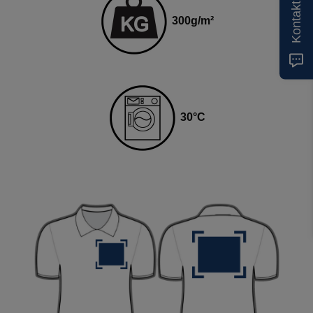
Kontakt
300
g
/m²
3
0
°C