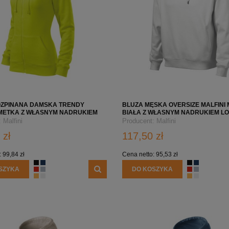
OZPINANA DAMSKA TRENDY
BLUZA MĘSKA OVERSIZE MALFINI
IMETKA Z WŁASNYM NADRUKIEM
BIAŁA Z WŁASNYM NADRUKIEM LO
MY
:
Malfini
Producent:
Malfini
 zł
117,50 zł
:
99,84 zł
Cena netto:
95,53 zł
SZYKA
DO KOSZYKA