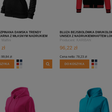
OZPINANA DAMSKA TRENDY
BLUZA BEJSBOLÓWKA DWUKOLO
ZARNA Z WŁASNYM NADRUKIEM
UNISEX Z NADRUKIEM/HAFTEM LOG
MY
KA497 - BLACK/RED
:
Malfini
Producent:
KARIBAN
 zł
96,22 zł
:
99,84 zł
Cena netto:
78,23 zł
SZYKA
DO KOSZYKA