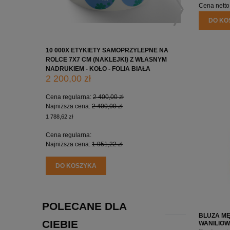
Cena netto
DO KO
10 000X ETYKIETY SAMOPRZYLEPNE NA
10 000X 
ROLCE 7X7 CM (NAKLEJKI) Z WŁASNYM
ROLCE 5X
NADRUKIEM - KOŁO - FOLIA BIAŁA
NADRUKIE
2 200,00 zł
1 650,0
Cena regularna:
2 400,00 zł
Cena regu
Najniższa cena:
2 400,00 zł
Najniższa
1 788,62 zł
1 341,46 zł
Cena regularna:
Cena regu
Najniższa cena:
1 951,22 zł
Najniższa
DO KOSZYKA
DO KO
POLECANE DLA
BLUZA MĘ
CIEBIE
WANILIO