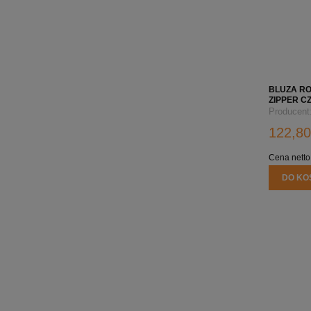
BLUZA R
ZIPPER C
LOGO FIR
Producent
122,80
Cena netto
DO KO