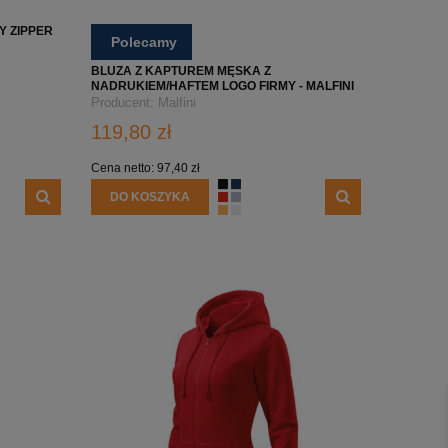
DO KOSZYKA
DO KOSZ
Y ZIPPER
Polecamy
BLUZA Z KAPTUREM MĘSKA Z
NADRUKIEM/HAFTEM LOGO FIRMY - MALFINI
413 CAPE - CIEMNONIEBIESKA
Producent:
Malfini
119,80 zł
Cena netto:
97,40 zł
DO KOSZYKA