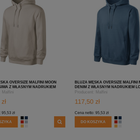
SKA OVERSIZE MALFINI MOON
BLUZA MĘSKA OVERSIZE MALFINI
SIWA Z WŁASNYM NADRUKIEM
DENIM Z WŁASNYM NADRUKIEM L
MY
:
Malfini
Producent:
Malfini
 zł
117,50 zł
:
95,53 zł
Cena netto:
95,53 zł
SZYKA
DO KOSZYKA