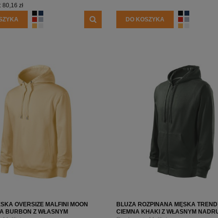
:
80,16 zł
SZYKA
DO KOSZYKA
ETYKIETY SAMOPRZYLEPNE NA
10 000X ETYKIETY SAMOPRZYLEP
5 CM (NAKLEJKI) Z WŁASNYM
ROLCE 7X7 CM (NAKLEJKI) Z WŁ
M - KOŁO - FOLIA BIAŁA
NADRUKIEM - KWADRAT - FOLIA B
0 zł
2 200,00 zł
larna:
1 850,00 zł
Cena regularna:
2 400,00 zł
 cena:
1 850,00 zł
Najniższa cena:
2 400,00 zł
1 788,62 zł
larna:
Cena regularna:
 cena:
1 504,07 zł
Najniższa cena:
1 951,22 zł
SZYKA
DO KOSZYKA
SKA OVERSIZE MALFINI MOON
BLUZA ROZPINANA MĘSKA TREND
WA BURBON Z WŁASNYM
CIEMNA KHAKI Z WŁASNYM NADR