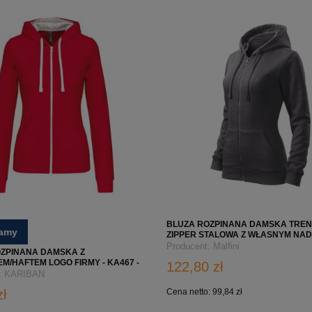
BLUZA ROZPINANA DAMSKA TRE
camy
ZIPPER STALOWA Z WŁASNYM NA
LOGO FIRMY
Producent:
Malfini
ZPINANA DAMSKA Z
M/HAFTEM LOGO FIRMY - KA467 -
122,80 zł
O/BIAŁA
:
KARIBAN
zł
Cena netto:
99,84 zł