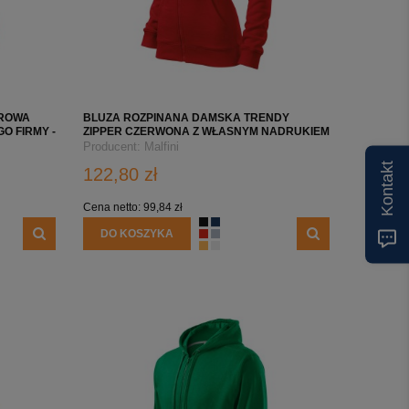
ROWA
BLUZA ROZPINANA DAMSKA TRENDY
O FIRMY -
ZIPPER CZERWONA Z WŁASNYM NADRUKIEM
LOGO FIRMY
Producent:
Malfini
Kontakt
122,80 zł
Cena netto:
99,84 zł
DO KOSZYKA