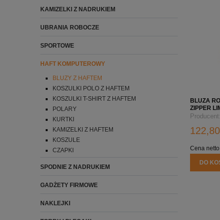
KAMIZELKI Z NADRUKIEM
UBRANIA ROBOCZE
SPORTOWE
HAFT KOMPUTEROWY
BLUZY Z HAFTEM
KOSZULKI POLO Z HAFTEM
KOSZULKI T-SHIRT Z HAFTEM
BLUZA R
ZIPPER L
POLARY
LOGO FIR
Producent
KURTKI
122,80
KAMIZELKI Z HAFTEM
KOSZULE
Cena netto
CZAPKI
DO KO
SPODNIE Z NADRUKIEM
GADŻETY FIRMOWE
NAKLEJKI