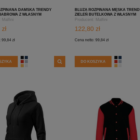
DO KOSZYKA
DO KOSZYKA
OZPINANA DAMSKA TRENDY
BLUZA ROZPINANA MĘSKA TREND
CHABROWA Z WŁASNYM
ZIELEŃ BUTELKOWA Z WŁASNYM
M LOGO FIRMY
NADRUKIEM LOGO FIRMY
:
Malfini
Producent:
Malfini
 zł
122,80 zł
:
99,84 zł
Cena netto:
99,84 zł
SZYKA
DO KOSZYKA