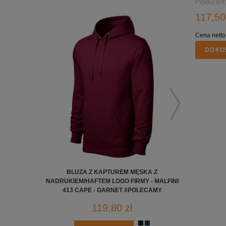
NADRUKIE
Producent
117,50
Cena netto
DO KO
BLUZA Z KAPTUREM MĘSKA Z
BLUZ
NADRUKIEM/HAFTEM LOGO FIRMY - MALFINI
NADRUKIEM/
413 CAPE - GARNET #POLECAMY
413 CAPE
119,80 zł