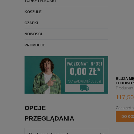
TORBY I PLECAKI
KOSZULE
CZAPKI
NOWOŚCI
PROMOCJE
BLUZA MĘ
LODOWO 
LOGO FIR
Producent
117,50
OPCJE
Cena netto
DO KO
PRZEGLĄDANIA