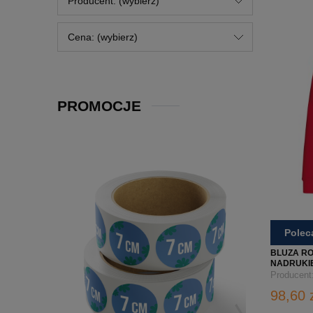
Producent: (wybierz)
Cena: (wybierz)
PROMOCJE
Pole
BLUZA RO
NADRUKIE
CZERWON
Producent
98,60 