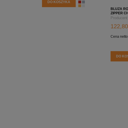
DO KOSZYKA
BLUZA R
ZIPPER 
NADRUKIE
Producent
122,80
Cena netto
DO KO