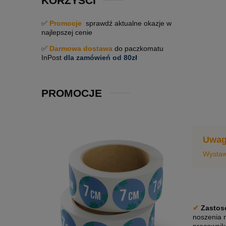
KORZYŚCI
✅
Promocje
sprawdź aktualne okazje w
najlepszej cenie
✅
Darmowa dostawa
do paczkomatu
InPost
dla zamówień od 80zł
PROMOCJE
Uwag
Wystaw
✔
Zastos
noszenia n