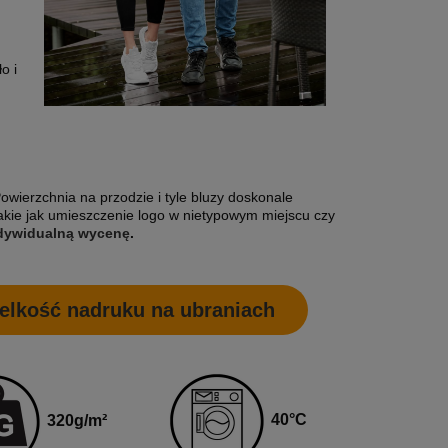
o i
Powierzchnia na przodzie i tyle bluzy doskonale
takie jak umieszczenie logo w nietypowym miejscu czy
indywidualną wycenę
.
elkość nadruku na ubraniach
4
0
°C
320
g
/m²