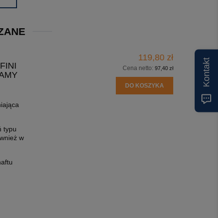
ZANE
119,80 zł
Kontakt
FINI
Cena netto:
97,40 zł
CAMY
DO KOSZYKA
niająca
ń typu
ównież w
haftu