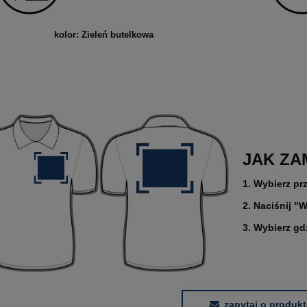
kolor: Zieleń butelkowa
JAK ZA
1. Wybierz pr
2. Naciśnij "W
3. Wybierz gd
zapytaj o produkt