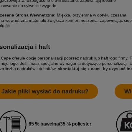
ągaczowej 2:2, wzbogacone o 5% elastanu, zapewniają idealne
asowanie do sylwetki i wygodę.
zesana Strona Wewnętrzna:
Miękka, przyjemna w dotyku czesana
ona wewnętrzna materiału zwiększa komfort noszenia, zapewniając ciepł
kkość.
sonalizacja i haft
 Cape oferuje opcję personalizacji poprzez nadruk lub haft logo firmy. 
nuje logo. Jeśli masz specjalne wymagania dotyczące personalizacji, 
za liczba nadruków lub haftów,
skontaktuj się z nami, by uzyskać 
Jakie pliki wysłać do nadruku?
Wi
65 % bawełna/35 % poliester