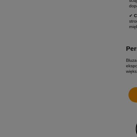
ści
dop
✔
C
str
mię
Per
Bluza
ekspo
więks