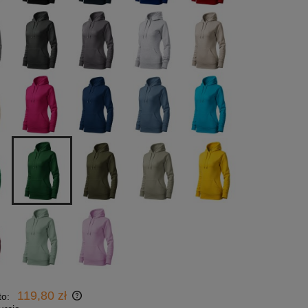
119,80 zł
to: