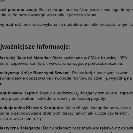
ów.
ść personalizacji:
Bluza oferuje możliwość umieszczenia logo firmy 
ie jej do oczekiwanego wizerunku i potrzeb klienta.
wy nadruk:
możliwość wykonania nadruków pełnokolorowych, w tym ko
ETYKIETY SAMOPRZYLEPNE NA
10 000X ETYKIETY SAMOPRZYLEP
5 CM (NAKLEJKI) Z WŁASNYM
ROLCE 7X7 CM (NAKLEJKI) Z WŁ
jważniejsze informacje:
M - KOŁO - FOLIA BIAŁA
NADRUKIEM - KWADRAT - FOLIA B
0 zł
2 200,00 zł
ysokiej Jakości Materiał:
Bluza wykonana w 65% z bawełny i 35%
iestru, zapewnia komfort, trwałość oraz wygodę podczas noszenia.
larna:
1 850,00 zł
Cena regularna:
2 400,00 zł
 cena:
1 850,00 zł
Najniższa cena:
2 400,00 zł
raktyczny Krój z Bocznymi Szwami:
Prosty krój z bocznymi szwami
1 788,62 zł
ewnia idealne dopasowanie i swobodę ruchów, co czyni ją wygodną na
ń.
larna:
Cena regularna:
egulowany Kaptur:
Kaptur z podszewką, ściągany sznurkiem, zapew
 cena:
1 504,07 zł
Najniższa cena:
1 951,22 zł
ronę przed wiatrem i chłodem, idealny do każdej pogody.
SZYKA
DO KOSZYKA
unkcjonalna Kieszeń Kangurka:
Kieszeń typu kangurka pozwala na
odne przechowywanie drobnych rzeczy, takich jak klucze czy telefon,
ąc je zawsze pod ręką.
lastyczne ściągacze:
Dolny ściągacz oraz mankiety rękawów z dziani