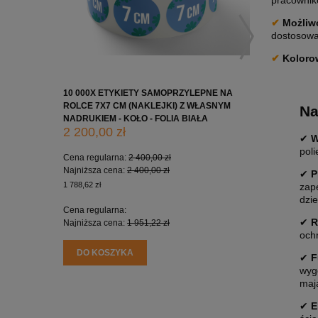
pracownik
✔
Możliwo
dostosowan
✔
Koloro
10 000X ETYKIETY SAMOPRZYLEPNE NA
10 000X 
ROLCE 7X7 CM (NAKLEJKI) Z WŁASNYM
ROLCE 5X
Na
NADRUKIEM - KOŁO - FOLIA BIAŁA
NADRUKIE
2 200,00 zł
1 650,0
✔
W
pol
Cena regularna:
2 400,00 zł
Cena regu
Najniższa cena:
2 400,00 zł
Najniższa
✔
P
1 788,62 zł
1 341,46 zł
zap
dzie
Cena regularna:
Cena regu
✔
R
Najniższa cena:
1 951,22 zł
Najniższa
och
DO KOSZYKA
DO KO
✔
F
wyg
maj
✔
E