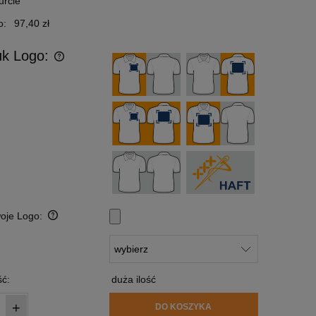
urcie
o:
97,40 zł
uk Logo:
woje Logo:
:
ć:
duża ilość
+
DO KOSZYKA