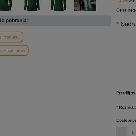
-15%
w h
Cena nett
 do pobrania:
* Nadr
a Produktu
la rozmiarów
Prześlij s
*
Rozmiar
Dostępnoś
-