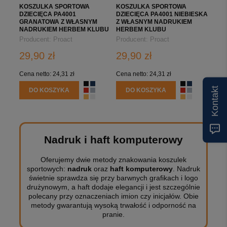
KOSZULKA SPORTOWA
KOSZULKA SPORTOWA
DZIECIĘCA PA4001
DZIECIĘCA PA4001 NIEBIESKA
GRANATOWA Z WŁASNYM
Z WŁASNYM NADRUKIEM
NADRUKIEM HERBEM KLUBU
HERBEM KLUBU
Producent:
Proact
Producent:
Proact
29,90 zł
29,90 zł
Cena netto:
24,31 zł
Cena netto:
24,31 zł
Kontakt
DO KOSZYKA
DO KOSZYKA
Nadruk i haft komputerowy
Oferujemy dwie metody znakowania koszulek
sportowych:
nadruk
oraz
haft komputerowy
. Nadruk
świetnie sprawdza się przy barwnych grafikach i logo
drużynowym, a haft dodaje elegancji i jest szczególnie
polecany przy oznaczeniach imion czy inicjałów. Obie
metody gwarantują wysoką trwałość i odporność na
pranie.