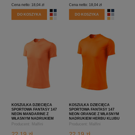
Cena netto:
18,04 zł
Cena netto:
18,04 zł
DO KOSZYKA
DO KOSZYKA
KOSZULKA DZIECIĘCA
KOSZULKA DZIECIĘCA
SPORTOWA FANTASY 147
SPORTOWA FANTASY 147
NEON MANDARINE Z
NEON ORANGE Z WŁASNYM
WŁASNYM NADRUKIEM
NADRUKIEM HERBU KLUBU
HERBU KLUBU
Producent:
Malfini
Producent:
Malfini
22,19 zł
22,19 zł