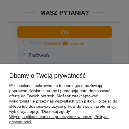
MASZ PYTANIA?
Dbamy o Twoją prywatność
POMOC
Pliki cookies i pokrewne im technologie umożliwiają
poprawne działanie strony i pomagają nam dostosować
MOJE KONTO
ofertę do Twoich potrzeb. Możesz zaakceptować
wykorzystanie przez nas wszystkich tych plików i przejść do
sklepu lub dostosować użycie plików do swoich preferencji,
Kontakt
PŁATNOŚCI I DOSTAWA
wybierając opcję "Dostosuj zgody".
Więcej o plikach cookies przeczytasz w naszej Polityce
prywatności.
INFORMACJE