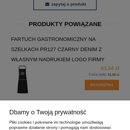
zapytaj o produkt
PRODUKTY POWIĄZANE
FARTUCH GASTRONOMICZNY NA
SZELKACH PR127 CZARNY DENIM Z
WŁASNYM NADRUKIEM LOGO FIRMY
63,34 zł
Cena netto:
51,50 zł
DO KOSZYKA
Dbamy o Twoją prywatność
POMOC
Pliki cookies i pokrewne im technologie umożliwiają
poprawne działanie strony i pomagają nam dostosować