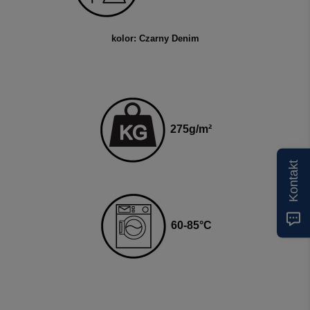
kolor: Czarny Denim
275
g
/m²
Kontakt
60-85
°C