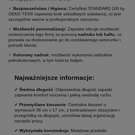
✔
Bezpieczeństwo i Higiena:
Certyfikat STANDARD 100 by
OEKO-TEX® zapewnia brak szkodliwych substancji, co jest
szczególnie ważne w profesjonalnym otoczeniu.
✔
Możliwość personalizacji
:
Zapaska oferuje możliwość
umieszczenia logo firmy za pomocą
nadruku lub haftu
, co
pozwala na dostosowanie go do oczekiwanego wizerunku i
potrzeb klienta.
✔
Kolorowy nadruk:
możliwość wykonania nadruków
pełnokolorowych, w tym kolorze białym.
Najważniejsze informacje:
✔
Średnia długość
: Odpowiednia długość zapaski
zapewnia komfort noszenia i pełną swobodę ruchu.
✔
Przemyślane kieszenie
: Centralna kieszeń o
wymiarach 36 cm x 17 cm, z kontrastowym obszyciem i
przegródką na długopis, umożliwia łatwą organizację
narzędzi pracy.
✔
Wytrzymała konstrukcja
: Metalowe przelotki