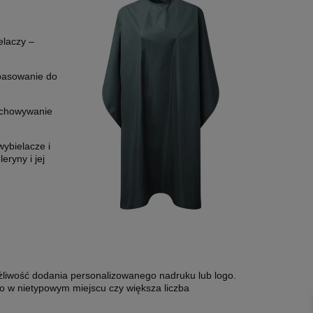
elaczy –
pasowanie do
echowywanie
wybielacze i
eryny i jej
ożliwość dodania personalizowanego nadruku lub logo.
o w nietypowym miejscu czy większa liczba