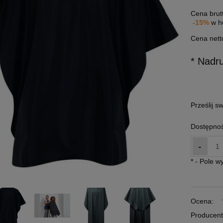
Cena brut
-15%
w h
Cena nett
* Nadr
Prześlij s
Dostępnoś
-
*
- Pole 
Ocena:
Producent