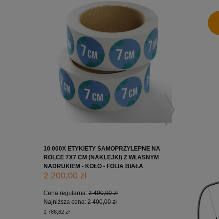
10 000X ETYKIETY SAMOPRZYLEPNE NA
10 000X 
ROLCE 7X7 CM (NAKLEJKI) Z WŁASNYM
ROLCE 5X
NADRUKIEM - KOŁO - FOLIA BIAŁA
NADRUKIE
2 200,00 zł
1 650,0
Cena regularna:
2 400,00 zł
Cena regu
Najniższa cena:
2 400,00 zł
Najniższa
1 788,62 zł
1 341,46 zł