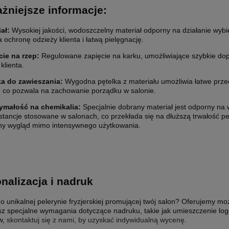
żniejsze informacje:
ał:
Wysokiej jakości, wodoszczelny materiał odporny na działanie wybi
 ochronę odzieży klienta i łatwą pielęgnację.
ie na rzep:
Regulowane zapięcie na karku, umożliwiające szybkie do
klienta.
a do zawieszania:
Wygodna pętelka z materiału umożliwia łatwe prz
, co pozwala na zachowanie porządku w salonie.
ymałość na chemikalia:
Specjalnie dobrany materiał jest odporny na 
stancje stosowane w salonach, co przekłada się na dłuższą trwałość pel
ny wygląd mimo intensywnego użytkowania.
nalizacja i nadruk
o unikalnej pelerynie fryzjerskiej promującej twój salon? Oferujemy m
sz specjalne wymagania dotyczące nadruku, takie jak umieszczenie log
w,
skontaktuj się z nami, by uzyskać indywidualną wycenę
.