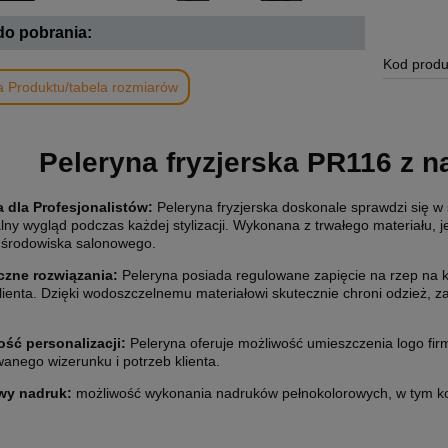
 do pobrania:
Kod produ
a Produktu/tabela rozmiarów
Peleryna fryzjerska PR116 z n
 dla Profesjonalistów:
Peleryna fryzjerska doskonale sprawdzi się w 
lny wygląd podczas każdej stylizacji. Wykonana z trwałego materiału,
środowiska salonowego.
czne rozwiązania:
Peleryna posiada regulowane zapięcie na rzep na ka
ienta. Dzięki wodoszczelnemu materiałowi skutecznie chroni odzież, zap
ść personalizacji
:
Peleryna oferuje możliwość umieszczenia logo fir
anego wizerunku i potrzeb klienta.
wy nadruk:
możliwość wykonania nadruków pełnokolorowych, w tym ko