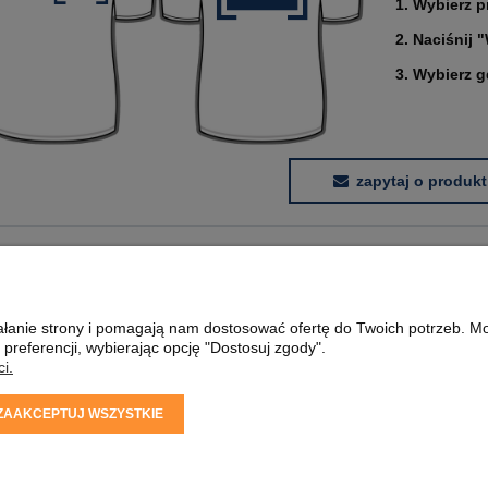
1. Wybierz p
larna:
Cena regularna:
2. Naciśnij 
 cena:
1 504,07 zł
Najniższa cena:
1 951,22 zł
3. Wybierz 
SZYKA
DO KOSZYKA
zapytaj o produkt
PŁATNOŚCI I DOSTAWA
INFORMACJE
FORMY PŁATNOŚCI
WIELKOŚĆ NADRUK
ziałanie strony i pomagają nam dostosować ofertę do Twoich potrzeb. 
CZAS I KOSZTY DOSTAWY
JAKIE PLIKI WYSY
 preferencji, wybierając opcję "Dostosuj zgody".
CZAS REALIZACJI ZAMÓWIENIA
JAK KUPOWAĆ?
i.
ZAAKCEPTUJ WSZYSTKIE
695
| ul. Jana Kochanowskiego 37/K5 |
33-100 Tarnów
| tel.:
14 662 20 