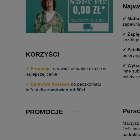
Najwa
✔
Materi
zapewnia
✔
Zapięc
każdego 
✔
Pętelk
KORZYŚCI
peleryny
✔
Wytrz
✅
Promocje
sprawdź aktualne okazje w
inne sub
najlepszej cenie
estetycz
✅
Darmowa dostawa
do paczkomatu
InPost
dla zamówień od 80zł
Perso
PROMOCJE
Marzysz 
Jeśli ma
nadrukó