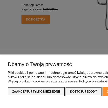
Cena regularna:
Cena regu
Najniższa cena:
1 951,22 zł
Najniższa
DO KOSZYKA
DO KO
POMOC
MOJE KONTO
Dbamy o Twoją prywatność
REGULAMIN SKLEPU
TWOJE ZAMÓWIENIA
Pliki cookies i pokrewne im technologie umożliwiają poprawne d
POLITYKA PRYWATNOŚCI
USTAWIENIA KONTA
plików i przejść do sklepu lub dostosować użycie plików do swoich
PRAGMAPAY
PRZECHOWALNIA
Więcej o plikach cookies przeczytasz w naszej Polityce prywatnośc
ZAAKCEPTUJ TYLKO NIEZBĘDNE
DOSTOSUJ ZGODY
Koszulka z Logo
| NIP:
8733160