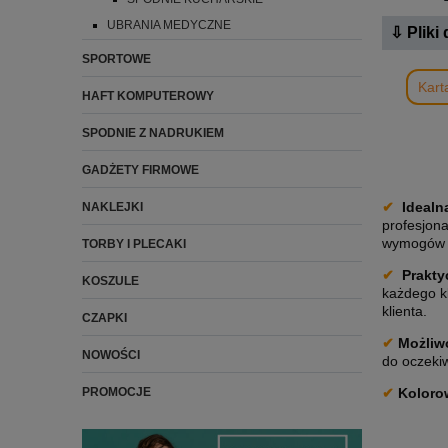
UBRANIA MEDYCZNE
⇩ Pliki
SPORTOWE
Kart
HAFT KOMPUTEROWY
SPODNIE Z NADRUKIEM
GADŻETY FIRMOWE
✔
Idealna
NAKLEJKI
profesjona
wymogów 
TORBY I PLECAKI
✔
Prakty
KOSZULE
każdego kl
klienta.
CZAPKI
✔
Możliwo
NOWOŚCI
do oczekiw
✔
Koloro
PROMOCJE