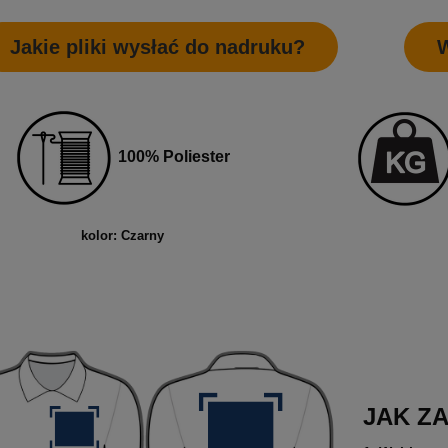
Jakie pliki wysłać do nadruku?
W
100% Poliester
kolor: Czarny
ETYKIETY SAMOPRZYLEPNE NA
10 000X ETYKIETY SAMOPRZYLEP
5 CM (NAKLEJKI) Z WŁASNYM
ROLCE 7X7 CM (NAKLEJKI) Z WŁ
M - KOŁO - FOLIA BIAŁA
NADRUKIEM - KWADRAT - FOLIA B
0 zł
2 200,00 zł
larna:
1 850,00 zł
Cena regularna:
2 400,00 zł
JAK Z
 cena:
1 850,00 zł
Najniższa cena:
2 400,00 zł
1 788,62 zł