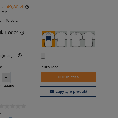
49,30 zł
to:
urcie
o:
40,08 zł
uk Logo:
woje Logo:
ć:
duża ilość
+
DO KOSZYKA
wymagane
zapytaj o produkt
: