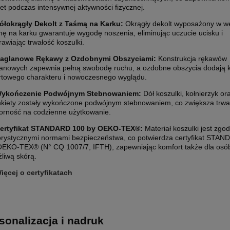
et podczas intensywnej aktywności fizycznej.
ółokrągły Dekolt z Taśmą na Karku:
Okrągły dekolt wyposażony w w
mę na karku gwarantuje wygodę noszenia, eliminując uczucie ucisku i
awiając trwałość koszulki.
aglanowe Rękawy z Ozdobnymi Obszyciami:
Konstrukcja rękawów
lanowych zapewnia pełną swobodę ruchu, a ozdobne obszycia dodają 
rtowego charakteru i nowoczesnego wyglądu.
ykończenie Podwójnym Stebnowaniem:
Dół koszulki, kołnierzyk or
kiety zostały wykończone podwójnym stebnowaniem, co zwiększa trwał
orność na codzienne użytkowanie.
ertyfikat STANDARD 100 by OEKO-TEX®:
Materiał koszulki jest zgo
orystycznymi normami bezpieczeństwa, co potwierdza certyfikat STA
ETYKIETY SAMOPRZYLEPNE NA
10 000X ETYKIETY SAMOPRZYLEP
OEKO-TEX® (N° CQ 1007/7, IFTH), zapewniając komfort także dla osó
5 CM (NAKLEJKI) Z WŁASNYM
ROLCE 7X7 CM (NAKLEJKI) Z WŁ
liwą skórą.
M - KOŁO - FOLIA BIAŁA
NADRUKIEM - KWADRAT - FOLIA B
0 zł
2 200,00 zł
ięcej o certyfikatach
larna:
1 850,00 zł
Cena regularna:
2 400,00 zł
 cena:
1 850,00 zł
Najniższa cena:
2 400,00 zł
1 788,62 zł
sonalizacja i nadruk
larna:
Cena regularna: