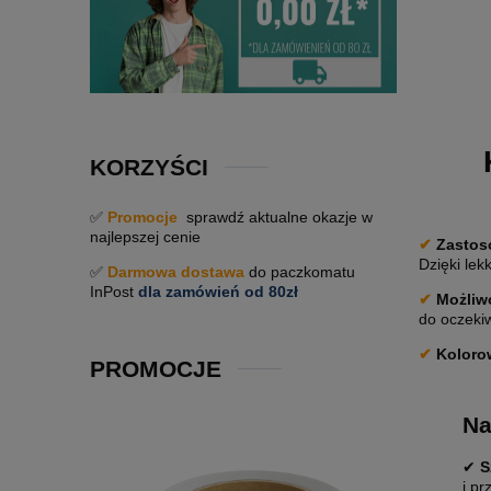
KORZYŚCI
✅
Promocje
sprawdź aktualne okazje w
najlepszej cenie
✔
Zastos
Dzięki le
✅
Darmowa dostawa
do paczkomatu
InPost
dla zamówień od 80zł
✔
Możliwo
do oczekiw
✔
Koloro
PROMOCJE
Na
✔
S
i p