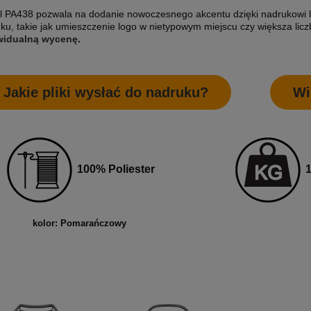
 cena:
1 504,07 zł
Najniższa cena:
1 951,22 zł
 PA438 pozwala na dodanie nowoczesnego akcentu dzięki nadrukowi l
ku, takie jak umieszczenie logo w nietypowym miejscu czy większa lic
widualną wycenę
.
SZYKA
DO KOSZYKA
Jakie pliki wysłać do nadruku?
Wi
100% Poliester
1
kolor: Pomarańczowy