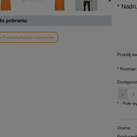
* Nadr
 do pobrania:
a Produktu/tabela rozmiarów
Prześlij s
*
Rozmiar
Dostępnoś
-
*
- Pole 
Ocena:
Producent