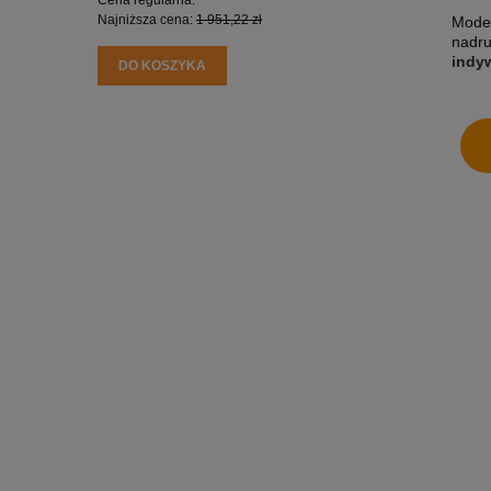
Najniższa cena:
1 951,22 zł
Najniższa
Model
nadru
indy
DO KOSZYKA
DO KO