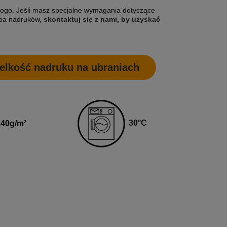
Najniższa cena:
1 504,07 zł
Najniższa
ogo. Jeśli masz specjalne wymagania dotyczące
zba nadruków,
skontaktuj się z nami, by uzyskać
DO KOSZYKA
DO K
elkość nadruku na ubraniach
3
0
°C
40
g
/m²