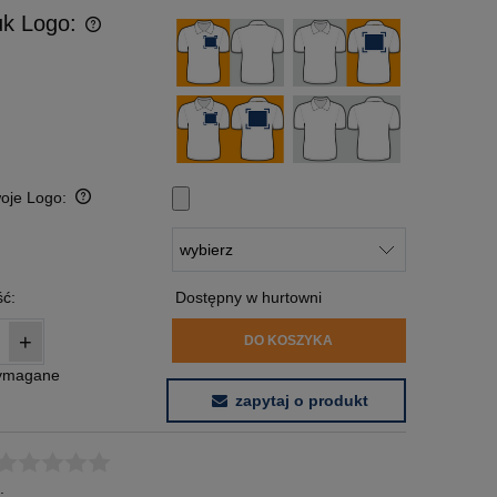
uk Logo:
woje Logo:
:
ć:
Dostępny w hurtowni
+
DO KOSZYKA
wymagane
zapytaj o produkt
: