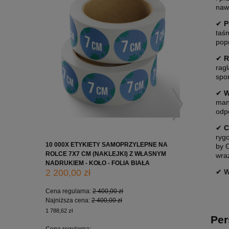
naw
✔
P
taś
popr
✔
R
rag
spo
✔
W
man
odp
✔
C
ryg
10 000X ETYKIETY SAMOPRZYLEPNE NA
10 000X 
by 
ROLCE 7X7 CM (NAKLEJKI) Z WŁASNYM
ROLCE 5X
wraż
NADRUKIEM - KOŁO - FOLIA BIAŁA
NADRUKIE
2 200,00 zł
1 650,0
✔
W
Cena regularna:
2 400,00 zł
Cena regu
Najniższa cena:
2 400,00 zł
Najniższa
1 788,62 zł
1 341,46 zł
Per
Cena regularna:
Cena regu