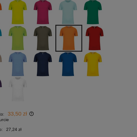
33,50 zł
to:
urcie
o:
27,24 zł