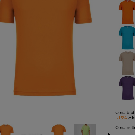
Cena brut
-15%
w h
Cena nett