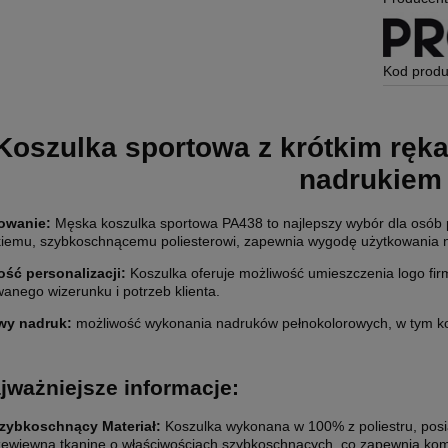
Kod produ
Koszulka sportowa z krótkim rę
nadrukie
owanie:
Męska koszulka sportowa PA438 to najlepszy wybór dla osób 
kkiemu, szybkoschnącemu poliesterowi, zapewnia wygodę użytkowania n
ść personalizacji:
Koszulka oferuje możliwość umieszczenia logo fi
anego wizerunku i potrzeb klienta.
wy nadruk:
możliwość wykonania nadruków pełnokolorowych, w tym ko
jważniejsze informacje:
zybkoschnący Materiał:
Koszulka wykonana w 100% z poliestru, posi
rzewiewną tkaninę o właściwościach szybkoschnących, co zapewnia kom