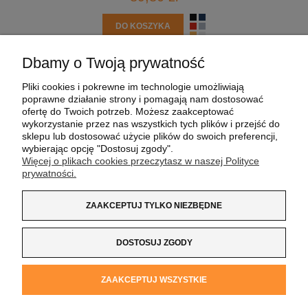
DO KOSZYKA
Dbamy o Twoją prywatność
POMOC
Pliki cookies i pokrewne im technologie umożliwiają
poprawne działanie strony i pomagają nam dostosować
MOJE KONTO
ofertę do Twoich potrzeb. Możesz zaakceptować
wykorzystanie przez nas wszystkich tych plików i przejść do
sklepu lub dostosować użycie plików do swoich preferencji,
PŁATNOŚCI I DOSTAWA
wybierając opcję "Dostosuj zgody".
Więcej o plikach cookies przeczytasz w naszej Polityce
prywatności.
INFORMACJE
ZAAKCEPTUJ TYLKO NIEZBĘDNE
O NAS
DOSTOSUJ ZGODY
Koszulka z Logo
| NIP:
8733160695
| ul. Jana
ZAAKCEPTUJ WSZYSTKIE
Kochanowskiego 37/K5 |
33-100 Tarnów
| tel.:
14 662 20 40
|
e-mail:
sklep@koszulkazlogo.pl