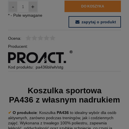
-
+
DO KOSZYKA
*
- Pole wymagane
zapytaj o produkt
Ocena:
Producent:
Kod produktu:
pa436bl/wh/stg
Koszulka sportowa
PA436 z własnym nadrukiem
✔
O produkcie
: Koszulka
PA436
to idealny wybór dla osób
aktywnych, zarówno podczas treningów, jak i codziennych
zajęć. Wykonana z trwałego 100% poliestru, zapewnia
lekkość, oddychalność oraz szybkie schnięcie, co czyni ją