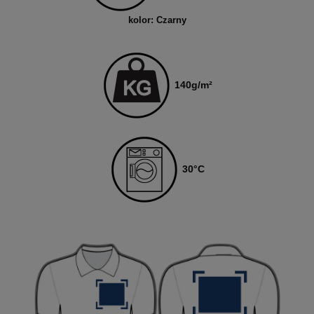
kolor: Czarny
140
g/m²
30
°C