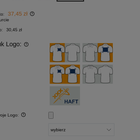
37,45 zł
to:
urcie
o:
30,45 zł
uk Logo:
woje Logo:
: