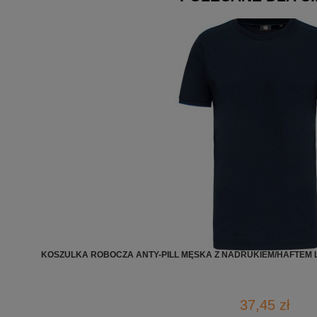
KOSZULKA ROBOCZA ANTY-PILL MĘSKA Z NADRUKIEM/HAFTEM L
37,45 zł