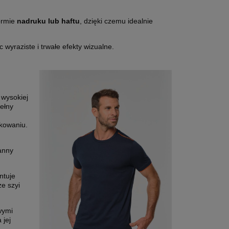
ormie
nadruku lub haftu
, dzięki czemu idealnie
wyraziste i trwałe efekty wizualne.
 wysokiej
ełny
kowaniu.
anny
ntuje
e szyi
wymi
 jej