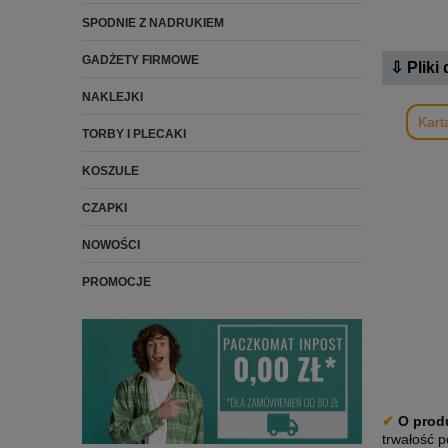
SPODNIE Z NADRUKIEM
GADŻETY FIRMOWE
⇩ Pliki
NAKLEJKI
Kart
TORBY I PLECAKI
KOSZULE
CZAPKI
NOWOŚCI
PROMOCJE
✔
O prod
trwałość 