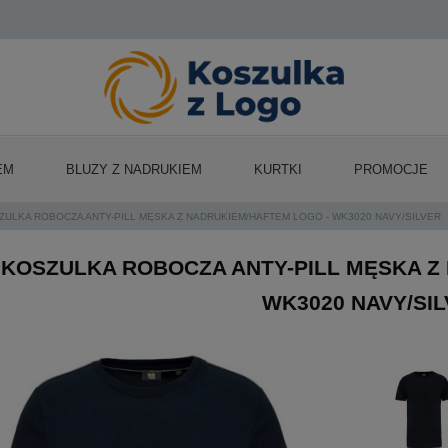
EM
BLUZY Z NADRUKIEM
KURTKI
PROMOCJE
ZULKA ROBOCZA ANTY-PILL MĘSKA Z NADRUKIEM/HAFTEM LOGO - WK3020 NAVY/SILVER
KOSZULKA ROBOCZA ANTY-PILL MĘSKA Z
WK3020 NAVY/SI