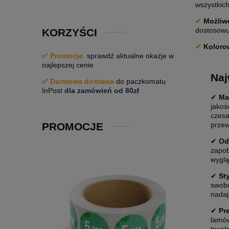
wszystkich
✔
Możliwo
dostosowuj
KORZYŚCI
✔
Koloro
✅
Promocje
sprawdź aktualne okazje w
najlepszej cenie
Naj
✅
Darmowa dostawa
do paczkomatu
InPost
dla zamówień od 80zł
✔
Mat
jakoś
czesa
PROMOCJE
przew
✔
Od
zapob
wyglą
✔
St
swobo
nadaj
✔
Pr
lamów