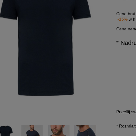
Cena brut
-15%
w h
Cena nett
* Nadr
Prześlij s
*
Rozmiar