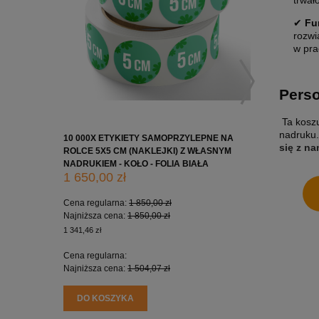
trwał
✔
Fu
rozwi
w pra
Perso
Ta koszu
nadruku.
10 000X ETYKIETY SAMOPRZYLEPNE NA
10 000X 
się z n
ROLCE 5X5 CM (NAKLEJKI) Z WŁASNYM
ROLCE 7X
NADRUKIEM - KOŁO - FOLIA BIAŁA
NADRUKIE
1 650,00 zł
2 200,0
Cena regularna:
1 850,00 zł
Cena regu
Najniższa cena:
1 850,00 zł
Najniższa
1 341,46 zł
1 788,62 zł
Cena regularna:
Cena regu
Najniższa cena:
1 504,07 zł
Najniższa
DO KOSZYKA
DO KO