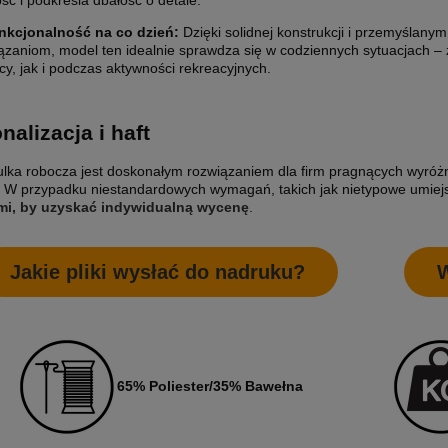
ość i podkreśla dbałość o detale.
nkcjonalność na co dzień:
Dzięki solidnej konstrukcji i przemyślanym
ązaniom, model ten idealnie sprawdza się w codziennych sytuacjach –
cy, jak i podczas aktywności rekreacyjnych.
nalizacja i haft
lka robocza jest doskonałym rozwiązaniem dla firm pragnących wyróż
 W przypadku niestandardowych wymagań, takich jak nietypowe umiejsc
ETYKIETY SAMOPRZYLEPNE NA
10 000X ETYKIETY SAMOPRZYLEP
ami, by uzyskać indywidualną wycenę
.
7 CM (NAKLEJKI) Z WŁASNYM
ROLCE 5X5 CM (NAKLEJKI) Z WŁ
M - KWADRAT - FOLIA BIAŁA
NADRUKIEM - KWADRAT - FOLIA B
0 zł
1 650,00 zł
Jakie pliki wysłać do nadruku?
W
larna:
2 400,00 zł
Cena regularna:
1 850,00 zł
 cena:
2 400,00 zł
Najniższa cena:
1 850,00 zł
1 341,46 zł
larna:
Cena regularna:
 cena:
1 951,22 zł
Najniższa cena:
1 504,07 zł
65% Poliester/35% Bawełna
SZYKA
DO KOSZYKA