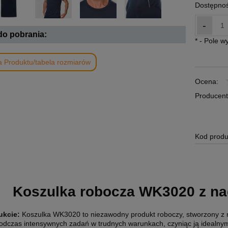
Dostępnoś
-
 do pobrania:
*
- Pole 
a Produktu/tabela rozmiarów
Ocena:
Producent
Kod produ
Koszulka robocza WK3020 z na
ukcie:
Koszulka WK3020 to niezawodny produkt roboczy, stworzony z 
podczas intensywnych zadań w trudnych warunkach, czyniąc ją idealny