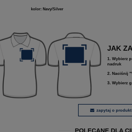
kolor: Navy/Silver
JAK Z
1. Wybierz p
nadruk
2. Naciśnij 
3. Wybierz 
zapytaj o produkt
POLECANE DLA CI