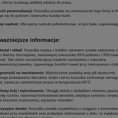
, którzy oczekują solidnej odzieży do pracy.
ść personalizacji:
Koszulka pozwala na umieszczenie logo firmy w f
e się do potrzeb i wizerunku każdej marki.
wy nadruk:
Oferujemy nadruki pełnokolorowe, w tym białe, zapewniając 
ważniejsze informacje:
eriał i skład:
Koszulka męska z krótkim rękawem została wykonana z
ci tkaniny dżersejowej, stanowiącej mieszankę 65% poliestru i 35% baw
nej. Taki dobór surowców łączy trwałość syntetyków z naturalną
iewnością bawełny, zapewniając komfort nawet przy intensywnym użyt
porność na mechacenie:
Wykończenie powłoką anty-pill skutecznie
iega powstawaniu kłaczków, dzięki czemu koszulka zachowuje nienag
d, nawet po wielokrotnym praniu w temperaturze 60°C.
ylowy krój i wykończenie:
Okrągły dekolt z dodatkiem elastanu gwara
dę ruchów, natomiast kontrastowa lamówka zdobiąca ramiona i wnętrz
e koszulce nowoczesny, wyrazisty charakter.
ecyzyjne detale:
Koszulka została uzupełniona o ściągacz z kontrasto
kami przy mankietach oraz podwójne stebnowanie u dołu, co zwiększa