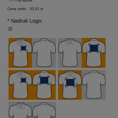
-15%
w hurcie
Cena netto:
32,51 zł
* Nadruk Logo: