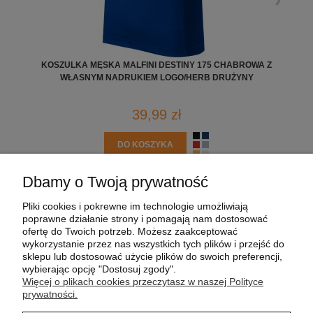
KOSZULKA MĘSKA MALFINI DESTINY 175 CHABROWA Z
KO
WŁASNYM NADRUKIEM LOGO/HERB DRUŻYNY
39,99 zł
DO KOSZYKA
Dbamy o Twoją prywatność
POMOC
Pliki cookies i pokrewne im technologie umożliwiają
poprawne działanie strony i pomagają nam dostosować
MOJE KONTO
ofertę do Twoich potrzeb. Możesz zaakceptować
wykorzystanie przez nas wszystkich tych plików i przejść do
sklepu lub dostosować użycie plików do swoich preferencji,
PŁATNOŚCI I DOSTAWA
wybierając opcję "Dostosuj zgody".
Więcej o plikach cookies przeczytasz w naszej Polityce
prywatności.
INFORMACJE