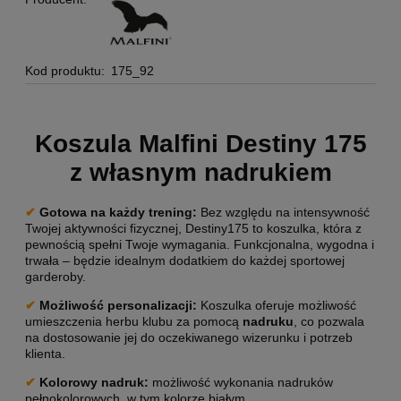
Kod produktu:
175_92
Koszula Malfini Destiny 175
z własnym nadrukiem
✔
Gotowa na każdy trening
:
Bez względu na intensywność
Twojej aktywności fizycznej, Destiny175 to koszulka, która z
pewnością spełni Twoje wymagania. Funkcjonalna, wygodna i
trwała – będzie idealnym dodatkiem do każdej sportowej
garderoby.
✔
Możliwość personalizacji
:
Koszulka oferuje możliwość
umieszczenia herbu klubu za pomocą
nadruku
, co pozwala
na dostosowanie jej do oczekiwanego wizerunku i potrzeb
klienta.
✔
Kolorowy nadruk:
możliwość wykonania nadruków
pełnokolorowych, w tym kolorze białym.