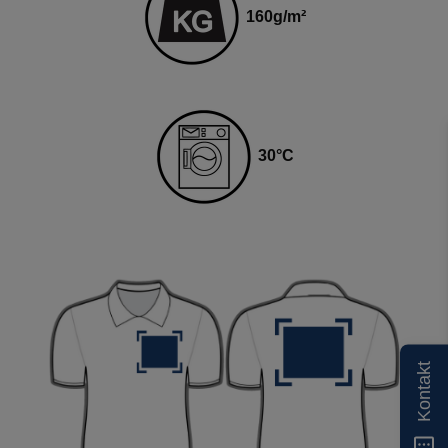
160
g
/m²
3
0
°C
Kontakt