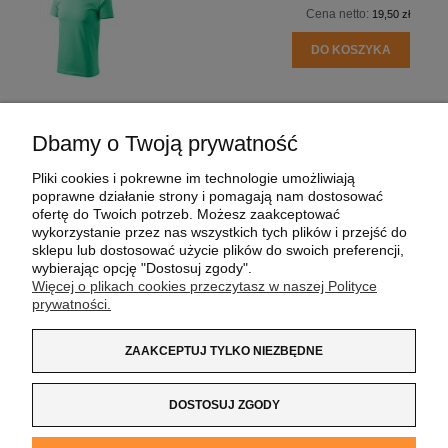
Cena netto:
19,50 zł
DO KOSZYKA
Dbamy o Twoją prywatność
POMOC
Pliki cookies i pokrewne im technologie umożliwiają
poprawne działanie strony i pomagają nam dostosować
MOJE KONTO
ofertę do Twoich potrzeb. Możesz zaakceptować
wykorzystanie przez nas wszystkich tych plików i przejść do
sklepu lub dostosować użycie plików do swoich preferencji,
PŁATNOŚCI I DOSTAWA
wybierając opcję "Dostosuj zgody".
Więcej o plikach cookies przeczytasz w naszej Polityce
prywatności.
INFORMACJE
ZAAKCEPTUJ TYLKO NIEZBĘDNE
O NAS
DOSTOSUJ ZGODY
Koszulka z Logo
| NIP:
8733160695
| ul. Jana