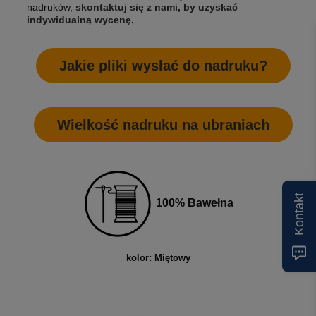
nadruków,
skontaktuj się z nami, by uzyskać
indywidualną wycenę
.
Jakie pliki wysłać do nadruku?
Wielkość nadruku na ubraniach
Kontakt
100% Bawełna
kolor: Miętowy