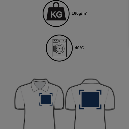
160
g/m²
4
0
°C