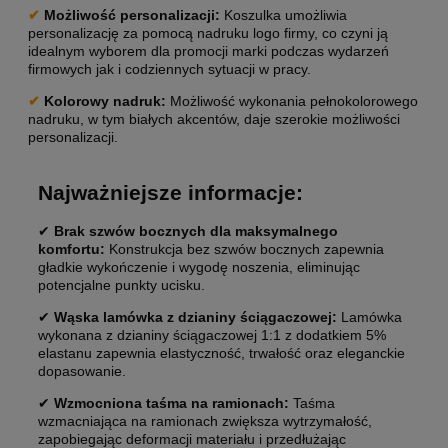
✔
Możliwość personalizacji:
Koszulka umożliwia
personalizację za pomocą nadruku logo firmy, co czyni ją
idealnym wyborem dla promocji marki podczas wydarzeń
firmowych jak i codziennych sytuacji w pracy.
✔
Kolorowy nadruk:
Możliwość wykonania pełnokolorowego
nadruku, w tym białych akcentów, daje szerokie możliwości
personalizacji.
Najważniejsze informacje:
✔
Brak szwów bocznych dla maksymalnego
komfortu:
Konstrukcja bez szwów bocznych zapewnia
gładkie wykończenie i wygodę noszenia, eliminując
potencjalne punkty ucisku.
✔
Wąska lamówka z dzianiny ściągaczowej:
Lamówka
wykonana z dzianiny ściągaczowej 1:1 z dodatkiem 5%
elastanu zapewnia elastyczność, trwałość oraz eleganckie
dopasowanie.
✔
Wzmocniona taśma na ramionach:
Taśma
wzmacniająca na ramionach zwiększa wytrzymałość,
zapobiegając deformacji materiału i przedłużając