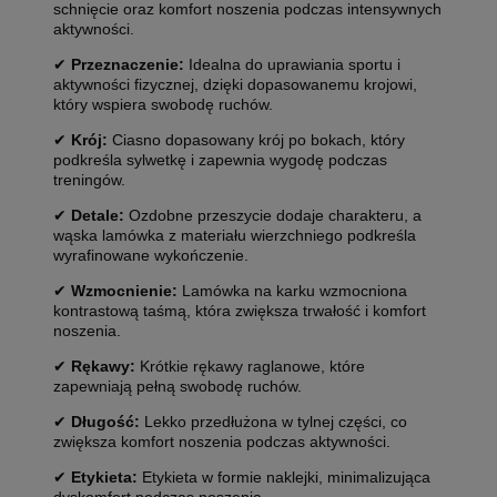
schnięcie oraz komfort noszenia podczas intensywnych
aktywności.
✔
Przeznaczenie:
Idealna do uprawiania sportu i
aktywności fizycznej, dzięki dopasowanemu krojowi,
który wspiera swobodę ruchów.
✔
Krój:
Ciasno dopasowany krój po bokach, który
podkreśla sylwetkę i zapewnia wygodę podczas
treningów.
✔
Detale:
Ozdobne przeszycie dodaje charakteru, a
wąska lamówka z materiału wierzchniego podkreśla
wyrafinowane wykończenie.
✔
Wzmocnienie:
Lamówka na karku wzmocniona
kontrastową taśmą, która zwiększa trwałość i komfort
noszenia.
✔
Rękawy:
Krótkie rękawy raglanowe, które
zapewniają pełną swobodę ruchów.
✔
Długość:
Lekko przedłużona w tylnej części, co
zwiększa komfort noszenia podczas aktywności.
✔
Etykieta:
Etykieta w formie naklejki, minimalizująca
dyskomfort podczas noszenia.