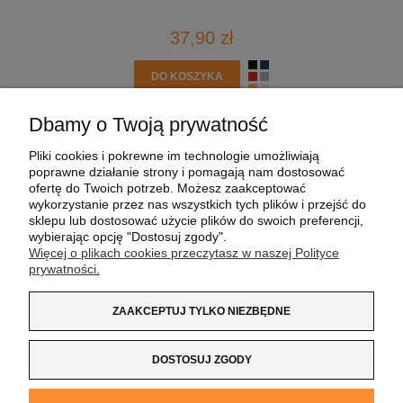
37,90 zł
DO KOSZYKA
Dbamy o Twoją prywatność
POMOC
Pliki cookies i pokrewne im technologie umożliwiają
poprawne działanie strony i pomagają nam dostosować
MOJE KONTO
ofertę do Twoich potrzeb. Możesz zaakceptować
wykorzystanie przez nas wszystkich tych plików i przejść do
sklepu lub dostosować użycie plików do swoich preferencji,
PŁATNOŚCI I DOSTAWA
wybierając opcję "Dostosuj zgody".
Więcej o plikach cookies przeczytasz w naszej Polityce
prywatności.
INFORMACJE
ZAAKCEPTUJ TYLKO NIEZBĘDNE
O NAS
DOSTOSUJ ZGODY
Koszulka z Logo
| NIP:
8733160695
| ul. Jana