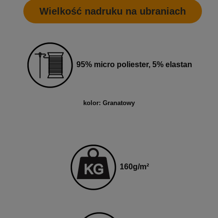
Wielkość nadruku na ubraniach
95% micro poliester, 5% elastan
kolor: Granatowy
160
g
/m²