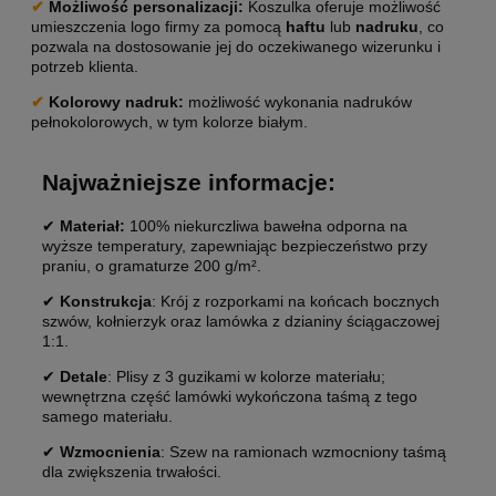
✔
Możliwość personalizacji
:
Koszulka oferuje możliwość
umieszczenia logo firmy za pomocą
haftu
lub
nadruku
, co
pozwala na dostosowanie jej do oczekiwanego wizerunku i
potrzeb klienta.
✔
Kolorowy nadruk:
możliwość wykonania nadruków
pełnokolorowych, w tym kolorze białym.
Najważniejsze informacje:
✔
Materiał:
100% niekurczliwa bawełna odporna na
wyższe temperatury, zapewniając bezpieczeństwo przy
praniu, o gramaturze 200 g/m².
✔
Konstrukcja
: Krój z rozporkami na końcach bocznych
szwów, kołnierzyk oraz lamówka z dzianiny ściągaczowej
1:1.
✔
Detale
: Plisy z 3 guzikami w kolorze materiału;
wewnętrzna część lamówki wykończona taśmą z tego
samego materiału.
✔
Wzmocnienia
: Szew na ramionach wzmocniony taśmą
dla zwiększenia trwałości.