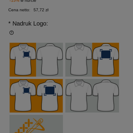
-15%
w hurcie
Cena netto:
57,72 zł
* Nadruk Logo: