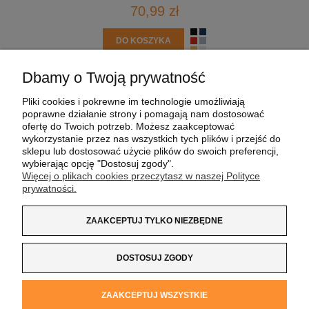
70,99 zł
DO KOSZYKA
Dbamy o Twoją prywatność
POMOC
Pliki cookies i pokrewne im technologie umożliwiają
poprawne działanie strony i pomagają nam dostosować
MOJE KONTO
ofertę do Twoich potrzeb. Możesz zaakceptować
wykorzystanie przez nas wszystkich tych plików i przejść do
sklepu lub dostosować użycie plików do swoich preferencji,
PŁATNOŚCI I DOSTAWA
wybierając opcję "Dostosuj zgody".
Więcej o plikach cookies przeczytasz w naszej Polityce
prywatności.
INFORMACJE
ZAAKCEPTUJ TYLKO NIEZBĘDNE
O NAS
DOSTOSUJ ZGODY
Koszulka z Logo
| NIP:
8733160695
| ul. Jana
ZAAKCEPTUJ WSZYSTKIE
Kochanowskiego 37/K5 |
33-100 Tarnów
| tel.:
14 662 20 40
|