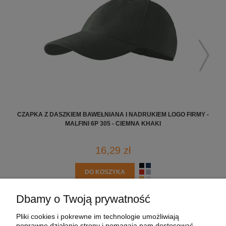
CZAPKA Z DASZKIEM BAWEŁNIANA I NADRUKIEM LOGO FIRMY -
MALFINI 6P 305 - CIEMNA KHAKI
16,29 zł
DO KOSZYKA
Dbamy o Twoją prywatność
POMOC
Pliki cookies i pokrewne im technologie umożliwiają
poprawne działanie strony i pomagają nam dostosować