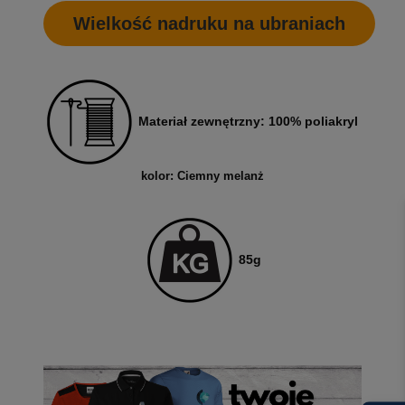
Wielkość nadruku na ubraniach
Materiał zewnętrzny: 100% poliakryl
kolor: Ciemny melanż
85g