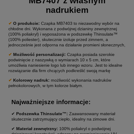
MB7407 z własnym
nadrukiem
✔
O produkcie:
Czapka MB7403 to niezawodny wybór na
chłodne dni. Wykonana z podwójnej dzianiny zewnętrznej
(100% poliakryl) i wyposażona w podszewkę Thinsulate™
(100% poliester), skutecznie izoluje przed zimnem, a
jednocześnie jest odporna na działanie promieni słonecznych,
✔
Możliwość personalizacji:
Czapka posiada szerokie
podwinięcie z naszywką o wymiarach 10 x 5 cm, które
umożliwia naniesienie logo lub innego wzoru. Jest to idealne
rozwiązanie dla firm chcących podkreślić swoją markę
✔
Kolorowy nadruk:
możliwość wykonania nadruków
pełnokolorowych, w tym kolorze białym.
Najważniejsze informacje:
✔
Podszewka Thinsulate™:
Zaawansowany materiał
skutecznie zatrzymujący ciepło, idealny na zimowe dni.
✔
Materiał zewnętrzny:
100% poliakryl o podwójnej
dzianinowej konstrukcji, odporny na promieniowanie UV.