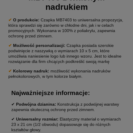
nadrukiem
✔
O produkcie:
Czapka MB7403 to uniwersalna propozycja,
która sprawdzi się zarówno w chłodne dni, jak i w celach
promocyjnych. Wykonana w 100% z poliakrylu, zapewnia
ochronę przed zimnem.
✔
Możliwość personalizacji:
Czapka posiada szerokie
podwinięcie z naszywką o wymiarach 10 x 5 cm, które
umożliwia naniesienie logo lub innego wzoru. Jest to idealne
rozwiązanie dla firm chcących podkreślić swoją markę
✔
Kolorowy nadruk:
możliwość wykonania nadruków
pełnokolorowych, w tym kolorze białym.
Najważniejsze informacje:
✔
Podwójna dzianina:
Konstrukcja z podwójnej warstwy
zapewnia skuteczną ochronę przed zimnem.
✔
Uniwersalny rozmiar:
Elastyczny materiał o wymiarach
23 x 21 cm (1/2 obwodu) dopasowuje się do różnych
kształtów głowy.