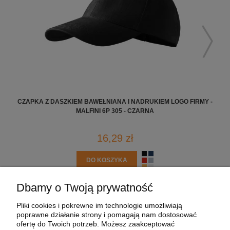
CZAPKA Z DASZKIEM BAWEŁNIANA I NADRUKIEM LOGO FIRMY -
KOS
MALFINI 6P 305 - CZARNA
16,29 zł
DO KOSZYKA
Dbamy o Twoją prywatność
POMOC
Pliki cookies i pokrewne im technologie umożliwiają
poprawne działanie strony i pomagają nam dostosować
MOJE KONTO
ofertę do Twoich potrzeb. Możesz zaakceptować