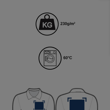
230
g
/m²
6
0
°C