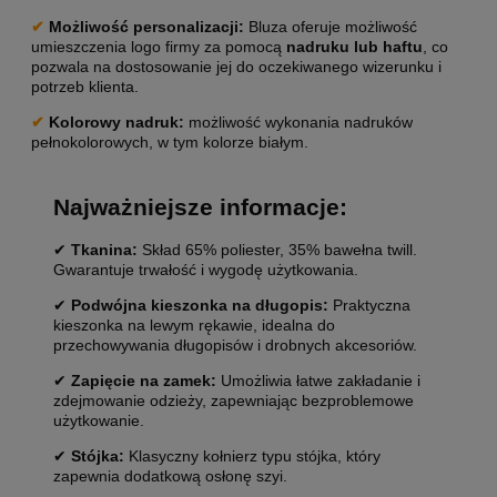
✔
Możliwość personalizacji
:
Bluza oferuje możliwość
umieszczenia logo firmy za pomocą
nadruku lub haftu
, co
pozwala na dostosowanie jej do oczekiwanego wizerunku i
potrzeb klienta.
✔
Kolorowy nadruk:
możliwość wykonania nadruków
pełnokolorowych, w tym kolorze białym.
Najważniejsze informacje:
✔
Tkanina:
Skład 65% poliester, 35% bawełna twill.
Gwarantuje trwałość i wygodę użytkowania.
✔
Podwójna kieszonka na długopis:
Praktyczna
kieszonka na lewym rękawie, idealna do
przechowywania długopisów i drobnych akcesoriów.
✔
Zapięcie na zamek:
Umożliwia łatwe zakładanie i
zdejmowanie odzieży, zapewniając bezproblemowe
użytkowanie.
✔
Stójka:
Klasyczny kołnierz typu stójka, który
zapewnia dodatkową osłonę szyi.