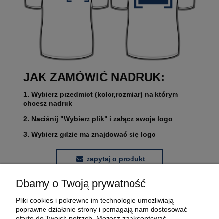
JAK ZAMÓWIĆ NADRUK:
1. Wybierz przedmiot (kolor,rozmiar) na którym
chcesz nadruk
2. Naciśnij "Wybierz plik" i załącz swoje logo
3. Wybierz gdzie ma znajdować się logo
zapytaj o produkt
Dbamy o Twoją prywatność
POMOC
Pliki cookies i pokrewne im technologie umożliwiają
poprawne działanie strony i pomagają nam dostosować
MOJE KONTO
ofertę do Twoich potrzeb. Możesz zaakceptować