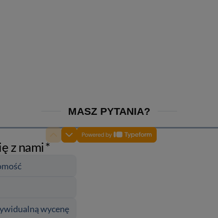
larna:
1 850,00 zł
Cena regularna:
2 400,00 zł
 cena:
1 850,00 zł
Najniższa cena:
2 400,00 zł
1 788,62 zł
larna:
Cena regularna:
 cena:
1 504,07 zł
Najniższa cena:
1 951,22 zł
SZYKA
DO KOSZYKA
MASZ PYTANIA?