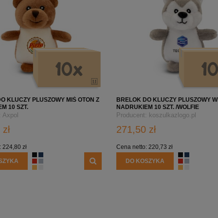
O KLUCZY PLUSZOWY MIŚ OTON Z
BRELOK DO KLUCZY PLUSZOWY WI
M 10 SZT.
NADRUKIEM 10 SZT. /WOLFIE
:
Axpol
Producent:
koszulkazlogo.pl
 zł
271,50 zł
:
224,80 zł
Cena netto:
220,73 zł
SZYKA
DO KOSZYKA