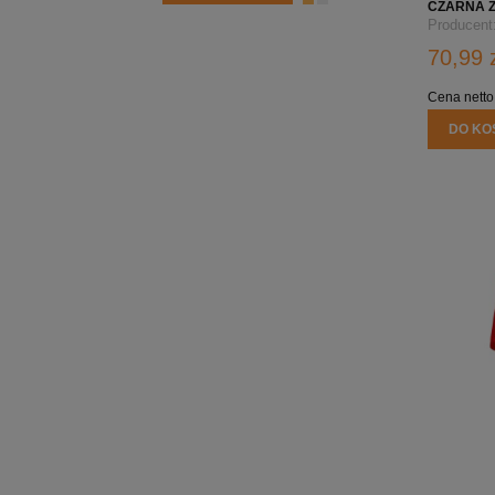
CZARNA Z
HEAVY PO
Producent
70,99 
Cena netto
DO KO