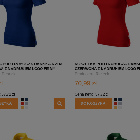
A POLO ROBOCZA DAMSKA R21M
KOSZULKA POLO ROBOCZA DAMS
A Z NADRUKIEM LOGO FIRMY
CZERWONA Z NADRUKIEM LOGO F
:
Rimeck
Producent:
Rimeck
zł
70,99 zł
:
57,72 zł
Cena netto:
57,72 zł
SZYKA
DO KOSZYKA