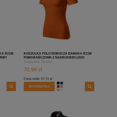
KA R21M
KOSZULKA POLO ROBOCZA DAMSKA R21M
IRMY
POMARAŃCZOWA Z NADRUKIEM LOGO
FIRMY
Producent:
Rimeck
70,99 zł
Cena netto:
57,72 zł
DO KOSZYKA