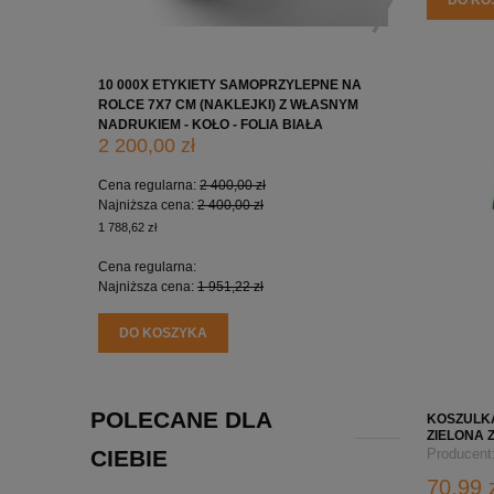
DO KO
10 000X ETYKIETY SAMOPRZYLEPNE NA
10 000X 
ROLCE 7X7 CM (NAKLEJKI) Z WŁASNYM
ROLCE 5X
NADRUKIEM - KOŁO - FOLIA BIAŁA
NADRUKIE
2 200,00 zł
1 650,0
Cena regularna:
2 400,00 zł
Cena regu
Najniższa cena:
2 400,00 zł
Najniższa
1 788,62 zł
1 341,46 zł
Cena regularna:
Cena regu
Najniższa cena:
1 951,22 zł
Najniższa
DO KOSZYKA
DO KO
POLECANE DLA
KOSZULK
ZIELONA 
HEAVY PO
CIEBIE
Producent
70,99 