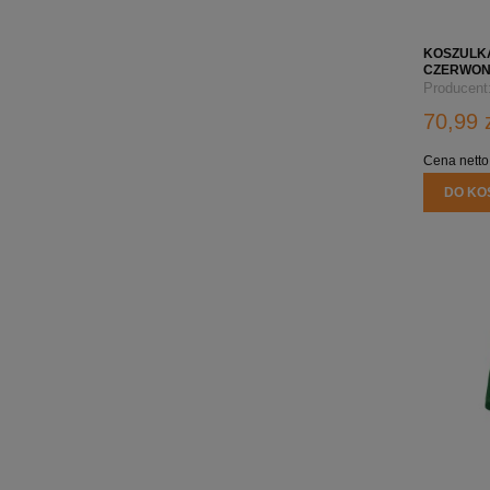
KOSZULK
CZERWONA
Producent
70,99 
Cena netto
DO KO