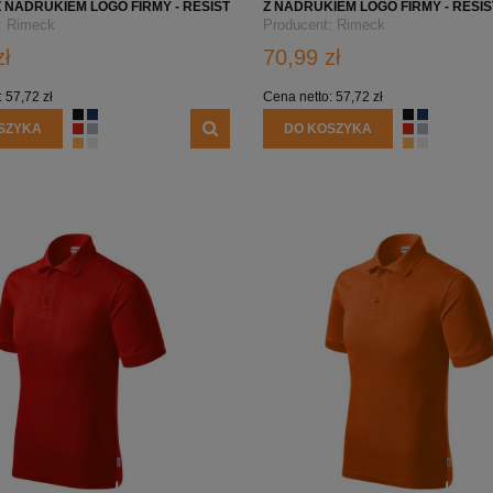
 NADRUKIEM LOGO FIRMY - RESIST
Z NADRUKIEM LOGO FIRMY - RESI
LO R21
POLO R21
:
Rimeck
Producent:
Rimeck
zł
70,99 zł
:
57,72 zł
Cena netto:
57,72 zł
SZYKA
DO KOSZYKA