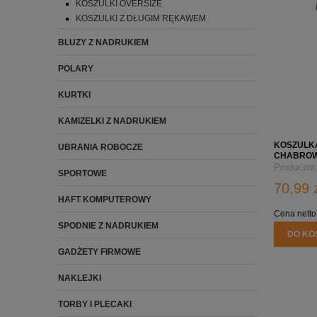
KOSZULKI OVERSIZE
KOSZULKI Z DŁUGIM RĘKAWEM
BLUZY Z NADRUKIEM
POLARY
KURTKI
KAMIZELKI Z NADRUKIEM
KOSZULK
UBRANIA ROBOCZE
CHABROW
Producent
SPORTOWE
70,99 
HAFT KOMPUTEROWY
Cena netto
SPODNIE Z NADRUKIEM
DO KO
GADŻETY FIRMOWE
NAKLEJKI
TORBY I PLECAKI