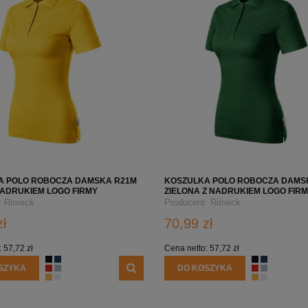
A POLO ROBOCZA DAMSKA R21M
KOSZULKA POLO ROBOCZA DAMS
NADRUKIEM LOGO FIRMY
ZIELONA Z NADRUKIEM LOGO FIR
:
Rimeck
Producent:
Rimeck
zł
70,99 zł
:
57,72 zł
Cena netto:
57,72 zł
SZYKA
DO KOSZYKA