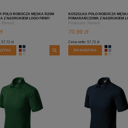
A POLO ROBOCZA MĘSKA R20M
KOSZULKA POLO ROBOCZA MĘSK
 Z NADRUKIEM LOGO FIRMY
POMARAŃCZOWA Z NADRUKIEM L
FIRMY
:
Rimeck
Producent:
Rimeck
zł
70,99 zł
:
57,72 zł
Cena netto:
57,72 zł
SZYKA
DO KOSZYKA