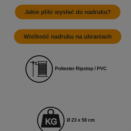
Jakie pliki wysłać do nadruku?
Wielkość nadruku na ubraniach
Poliester Ripstop / PVC
Ø 23 x 58 cm