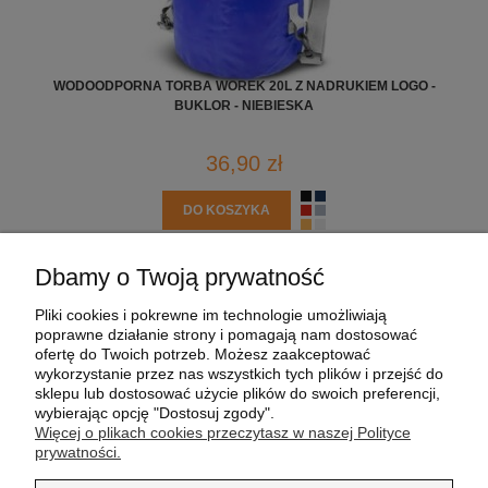
WODOODPORNA TORBA WOREK 20L Z NADRUKIEM LOGO -
BUKLOR - NIEBIESKA
36,90 zł
DO KOSZYKA
Dbamy o Twoją prywatność
POMOC
Pliki cookies i pokrewne im technologie umożliwiają
poprawne działanie strony i pomagają nam dostosować
MOJE KONTO
ofertę do Twoich potrzeb. Możesz zaakceptować
wykorzystanie przez nas wszystkich tych plików i przejść do
sklepu lub dostosować użycie plików do swoich preferencji,
PŁATNOŚCI I DOSTAWA
wybierając opcję "Dostosuj zgody".
Więcej o plikach cookies przeczytasz w naszej Polityce
prywatności.
INFORMACJE