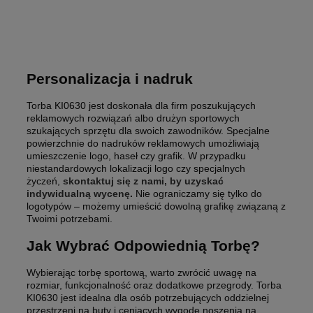
Personalizacja i nadruk
Torba KI0630 jest doskonała dla firm poszukujących
reklamowych rozwiązań albo drużyn sportowych
szukających sprzętu dla swoich zawodników. Specjalne
powierzchnie do nadruków reklamowych umożliwiają
umieszczenie logo, haseł czy grafik. W przypadku
niestandardowych lokalizacji logo czy specjalnych
życzeń,
skontaktuj się z nami, by uzyskać
indywidualną wycenę
.
Nie ograniczamy się tylko do
logotypów – możemy umieścić dowolną grafikę związaną z
Twoimi potrzebami.
Jak Wybrać Odpowiednią Torbę?
Wybierając torbę sportową, warto zwrócić uwagę na
rozmiar, funkcjonalność oraz dodatkowe przegrody. Torba
KI0630 jest idealna dla osób potrzebujących oddzielnej
przestrzeni na buty i ceniących wygodę noszenia na