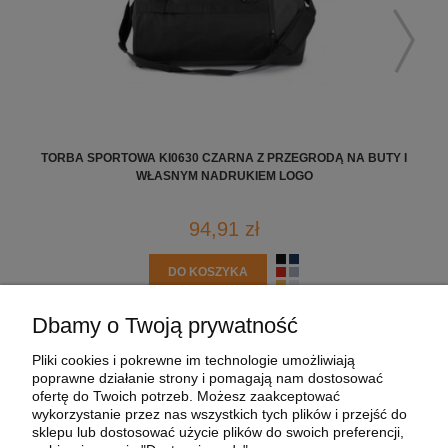
TORBA SPORTOWA KI0630 CZARNA Z PRZEGRODĄ NA BUTY I
DRU
WŁASNYM NADRUKIEM LOGO
94,91 zł
DO KOSZYKA
Dbamy o Twoją prywatność
POMOC
Pliki cookies i pokrewne im technologie umożliwiają
poprawne działanie strony i pomagają nam dostosować
MOJE KONTO
ofertę do Twoich potrzeb. Możesz zaakceptować
wykorzystanie przez nas wszystkich tych plików i przejść do
sklepu lub dostosować użycie plików do swoich preferencji,
PŁATNOŚCI I DOSTAWA