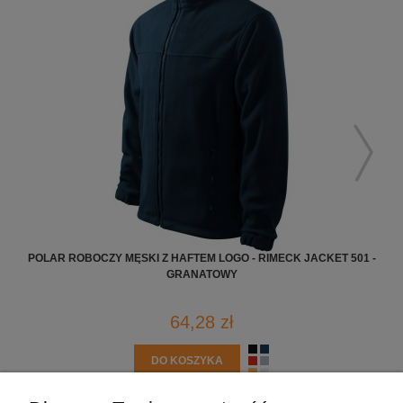
POLAR ROBOCZY MĘSKI Z HAFTEM LOGO - RIMECK JACKET 501 -
POL
GRANATOWY
64,28 zł
DO KOSZYKA