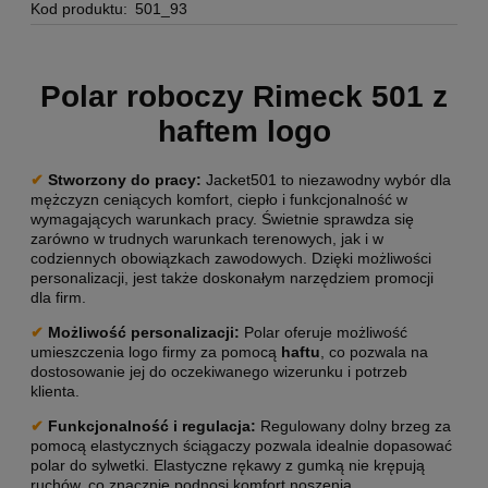
Kod produktu:
501_93
Polar roboczy Rimeck 501 z
haftem logo
✔
Stworzony do pracy
:
Jacket501 to niezawodny wybór dla
mężczyzn ceniących komfort, ciepło i funkcjonalność w
wymagających warunkach pracy. Świetnie sprawdza się
zarówno w trudnych warunkach terenowych, jak i w
codziennych obowiązkach zawodowych. Dzięki możliwości
personalizacji, jest także doskonałym narzędziem promocji
dla firm.
✔
Możliwość personalizacji:
Polar oferuje możliwość
umieszczenia logo firmy za pomocą
haftu
, co pozwala na
dostosowanie jej do oczekiwanego wizerunku i potrzeb
klienta.
✔
Funkcjonalność i regulacja:
Regulowany dolny brzeg za
pomocą elastycznych ściągaczy pozwala idealnie dopasować
polar do sylwetki. Elastyczne rękawy z gumką nie krępują
ruchów, co znacznie podnosi komfort noszenia.