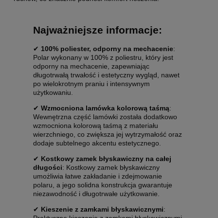
Najważniejsze informacje:
✔
100% poliester, odporny na mechacenie
:
Polar wykonany w 100% z poliestru, który jest
odporny na mechacenie, zapewniając
długotrwałą trwałość i estetyczny wygląd, nawet
po wielokrotnym praniu i intensywnym
użytkowaniu.
✔
Wzmocniona lamówka kolorową taśmą
:
Wewnętrzna część lamówki została dodatkowo
wzmocniona kolorową taśmą z materiału
wierzchniego, co zwiększa jej wytrzymałość oraz
dodaje subtelnego akcentu estetycznego.
✔
Kostkowy zamek błyskawiczny na całej
długości
: Kostkowy zamek błyskawiczny
umożliwia łatwe zakładanie i zdejmowanie
polaru, a jego solidna konstrukcja gwarantuje
niezawodność i długotrwałe użytkowanie.
✔
Kieszenie z zamkami błyskawicznymi
: