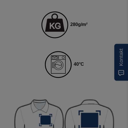
280
g
/m²
Kontakt
4
0
°C