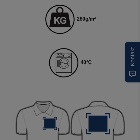
280
g
/m²
Kontakt
4
0
°C