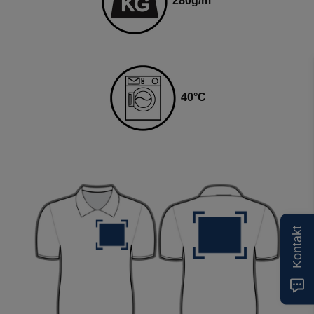
280
g
/m²
4
0
°C
Kontakt