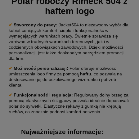
Polar roboczy Rimeck 504 z
haftem logo
✔
Stworzony do pracy
:
Jacket504 to niezawodny wybór dla
kobiet ceniących komfort, ciepło i funkcjonalność w
wymagających warunkach pracy. Świetnie sprawdza się
zarówno w trudnych warunkach terenowych, jak i w
codziennych obowiązkach zawodowych. Dzięki możliwości
personalizacji, jest także doskonałym narzędziem promocji
dla firm.
✔
Możliwość personalizacji:
Polar oferuje możliwość
umieszczenia logo firmy za pomocą
haftu
, co pozwala na
dostosowanie jej do oczekiwanego wizerunku i potrzeb
klienta.
✔
Funkcjonalność i regulacja:
Regulowany dolny brzeg za
pomocą elastycznych ściągaczy pozwala idealnie dopasować
polar do sylwetki. Elastyczne rękawy z gumką nie krępują
ruchów, co znacznie podnosi komfort noszenia.
Najważniejsze informacje: