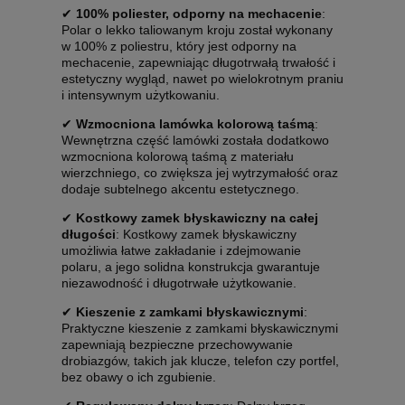
✔
100% poliester, odporny na mechacenie
:
Polar o lekko taliowanym kroju został wykonany
w 100% z poliestru, który jest odporny na
mechacenie, zapewniając długotrwałą trwałość i
estetyczny wygląd, nawet po wielokrotnym praniu
i intensywnym użytkowaniu.
✔
Wzmocniona lamówka kolorową taśmą
:
Wewnętrzna część lamówki została dodatkowo
wzmocniona kolorową taśmą z materiału
wierzchniego, co zwiększa jej wytrzymałość oraz
dodaje subtelnego akcentu estetycznego.
✔
Kostkowy zamek błyskawiczny na całej
długości
: Kostkowy zamek błyskawiczny
umożliwia łatwe zakładanie i zdejmowanie
polaru, a jego solidna konstrukcja gwarantuje
niezawodność i długotrwałe użytkowanie.
✔
Kieszenie z zamkami błyskawicznymi
:
Praktyczne kieszenie z zamkami błyskawicznymi
zapewniają bezpieczne przechowywanie
drobiazgów, takich jak klucze, telefon czy portfel,
bez obawy o ich zgubienie.