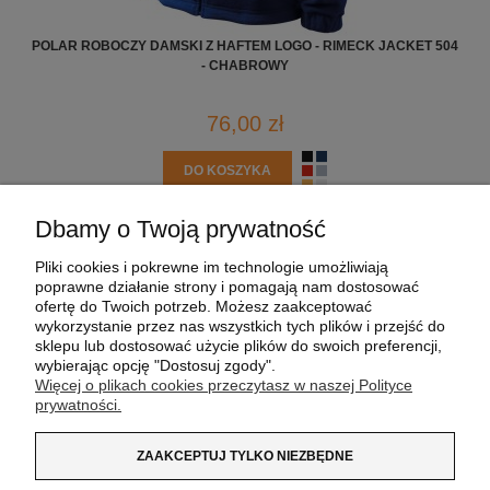
POLAR ROBOCZY DAMSKI Z HAFTEM LOGO - RIMECK JACKET 504
POL
- CHABROWY
76,00 zł
DO KOSZYKA
Dbamy o Twoją prywatność
POMOC
Pliki cookies i pokrewne im technologie umożliwiają
poprawne działanie strony i pomagają nam dostosować
MOJE KONTO
ofertę do Twoich potrzeb. Możesz zaakceptować
wykorzystanie przez nas wszystkich tych plików i przejść do
sklepu lub dostosować użycie plików do swoich preferencji,
PŁATNOŚCI I DOSTAWA
wybierając opcję "Dostosuj zgody".
Więcej o plikach cookies przeczytasz w naszej Polityce
prywatności.
INFORMACJE
ZAAKCEPTUJ TYLKO NIEZBĘDNE
O NAS