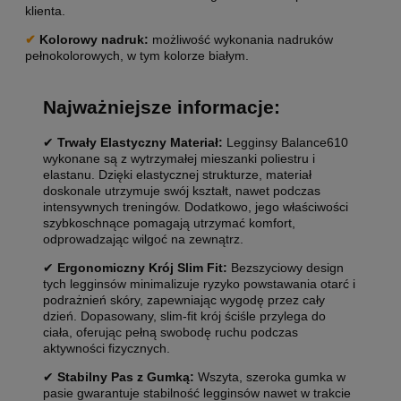
klienta.
✔
Kolorowy nadruk:
możliwość wykonania nadruków
pełnokolorowych, w tym kolorze białym.
Najważniejsze informacje:
✔
Trwały Elastyczny Materiał:
Legginsy Balance610
wykonane są z wytrzymałej mieszanki poliestru i
elastanu. Dzięki elastycznej strukturze, materiał
doskonale utrzymuje swój kształt, nawet podczas
intensywnych treningów. Dodatkowo, jego właściwości
szybkoschnące pomagają utrzymać komfort,
odprowadzając wilgoć na zewnątrz.
✔
Ergonomiczny Krój Slim Fit:
Bezszyciowy design
tych legginsów minimalizuje ryzyko powstawania otarć i
podrażnień skóry, zapewniając wygodę przez cały
dzień. Dopasowany, slim-fit krój ściśle przylega do
ciała, oferując pełną swobodę ruchu podczas
aktywności fizycznych.
✔
Stabilny Pas z Gumką:
Wszyta, szeroka gumka w
pasie gwarantuje stabilność legginsów nawet w trakcie