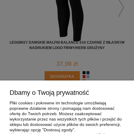
LEGGINSY DAMSKIE MALFNI BALANCE 610 CZARNE Z WŁASNYM
KOS
NADRUKIEM LOGO FIRMY/HERB DRUŻYNY
37,99 zł
DO KOSZYKA
Dbamy o Twoją prywatność
POMOC
Pliki cookies i pokrewne im technologie umożliwiają
poprawne działanie strony i pomagają nam dostosować
MOJE KONTO
ofertę do Twoich potrzeb. Możesz zaakceptować
wykorzystanie przez nas wszystkich tych plików i przejść do
sklepu lub dostosować użycie plików do swoich preferencji,
PŁATNOŚCI I DOSTAWA
wybierając opcję "Dostosuj zgody".