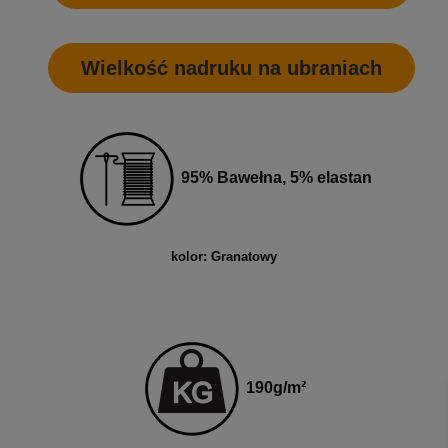
Wielkość nadruku na ubraniach
95% Bawełna, 5% elastan
kolor: Granatowy
190
g
/m²