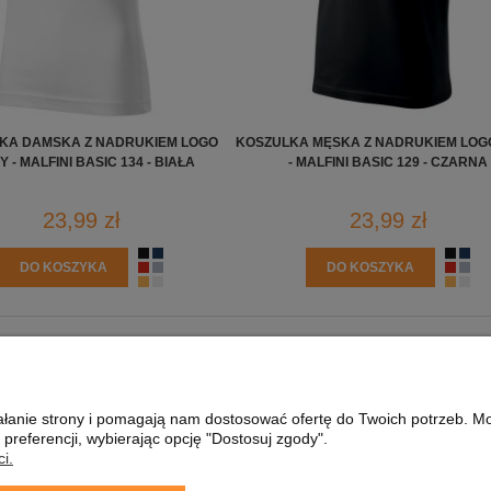
KA DAMSKA Z NADRUKIEM LOGO
KOSZULKA MĘSKA Z NADRUKIEM LOG
Y - MALFINI BASIC 134 - BIAŁA
- MALFINI BASIC 129 - CZARNA
23,99 zł
23,99 zł
DO KOSZYKA
DO KOSZYKA
PŁATNOŚCI I DOSTAWA
INFORMACJE
FORMY PŁATNOŚCI
WIELKOŚĆ NADRUK
ziałanie strony i pomagają nam dostosować ofertę do Twoich potrzeb. 
CZAS I KOSZTY DOSTAWY
JAKIE PLIKI WYSY
 preferencji, wybierając opcję "Dostosuj zgody".
CZAS REALIZACJI ZAMÓWIENIA
JAK KUPOWAĆ?
i.