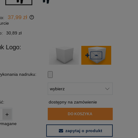
37,99 zł
to:
urcie
o:
30,89 zł
uk Logo:
ykonania nadruku:
:
ć:
dostępny na zamówienie
+
DO KOSZYKA
wymagane
zapytaj o produkt