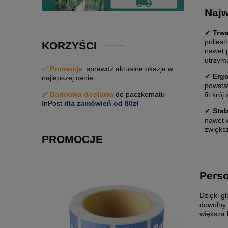
Najw
✔
Trwa
poliest
KORZYŚCI
nawet 
utrzym
✅
Promocje
sprawdź aktualne okazje w
✔
Ergo
najlepszej cenie
powsta
✅
Darmowa dostawa
do paczkomatu
fit kró
InPost
dla zamówień od 80zł
✔
Stab
nawet w
zwiększ
PROMOCJE
Perso
Dzięki g
dowolny 
większa 