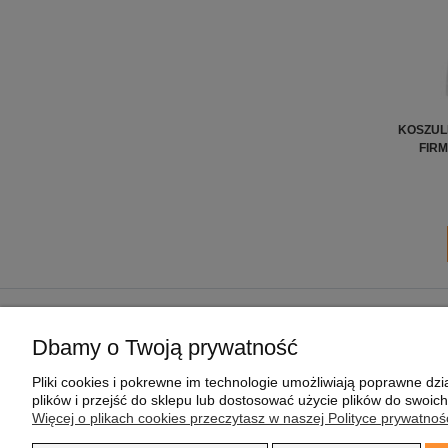
KOSZUL
FIRM
POMOC
MOJE KONTO
Dbamy o Twoją prywatność
REGULAMIN SKLEPU
TWOJE ZAMÓWIENIA
Pliki cookies i pokrewne im technologie umożliwiają poprawne d
POLITYKA PRYWATNOŚCI
USTAWIENIA KONTA
plików i przejść do sklepu lub dostosować użycie plików do swoich
PRAGMAPAY
PRZECHOWALNIA
Więcej o plikach cookies przeczytasz w naszej Polityce prywatnośc