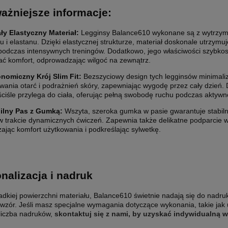
ażniejsze informacje:
ły Elastyczny Materiał:
Legginsy Balance610 wykonane są z wytrzyma
ru i elastanu. Dzięki elastycznej strukturze, materiał doskonale utrzymuj
podczas intensywnych treningów. Dodatkowo, jego właściwości szybk
ać komfort, odprowadzając wilgoć na zewnątrz.
nomiczny Krój Slim Fit:
Bezszyciowy design tych legginsów minimaliz
wania otarć i podrażnień skóry, zapewniając wygodę przez cały dzień.
j ściśle przylega do ciała, oferując pełną swobodę ruchu podczas aktywn
ilny Pas z Gumką:
Wszyta, szeroka gumka w pasie gwarantuje stabil
 trakcie dynamicznych ćwiczeń. Zapewnia także delikatne podparcie w o
ając komfort użytkowania i podkreślając sylwetkę.
nalizacja i nadruk
ładkiej powierzchni materiału, Balance610 świetnie nadają się do nadru
wzór. Jeśli masz specjalne wymagania dotyczące wykonania, takie ja
liczba nadruków,
skontaktuj się z nami, by uzyskać indywidualną 