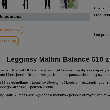
Ocena:
Producent
 do pobrania:
la rozmiarów
Kod produ
a Produktu
Legginsy Malfini Balance 610 
ukcie
:
Balance610 to legginsy zaprojektowane z myślą o każdej aktywne
odę i funkcjonalność, zapewniając idealne dopasowanie i pełną swobod
ść personalizacji:
Legginsy oferują możliwość umieszczenie logo f
anego wizerunku i potrzeb klienta.
wy nadruk:
możliwość wykonania nadruków pełnokolorowych, w tym ko