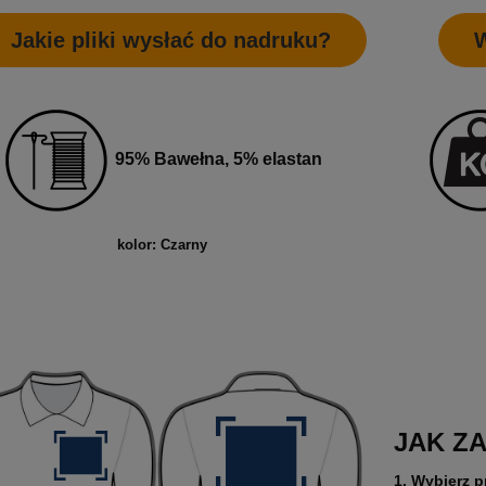
Jakie pliki wysłać do nadruku?
W
95% Bawełna, 5% elastan
ETYKIETY SAMOPRZYLEPNE NA
10 000X ETYKIETY SAMOPRZYLEP
kolor: Czarny
5 CM (NAKLEJKI) Z WŁASNYM
ROLCE 7X7 CM (NAKLEJKI) Z WŁ
M - KWADRAT - FOLIA BIAŁA
NADRUKIEM - KOŁO - FOLIA BIAŁA
0 zł
2 200,00 zł
larna:
1 850,00 zł
Cena regularna:
2 400,00 zł
 cena:
1 850,00 zł
Najniższa cena:
2 400,00 zł
1 788,62 zł
larna:
Cena regularna:
JAK Z
 cena:
1 504,07 zł
Najniższa cena:
1 951,22 zł
1. Wybierz p
SZYKA
DO KOSZYKA