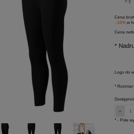
Cena brut
-15%
w h
Cena nett
* Nadr
Logo do w
*
Rozmiar
Dostępnoś
-
*
- Pole 