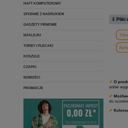
HAFT KOMPUTEROWY
SPODNIE Z NADRUKIEM
⇩ Pliki
GADŻETY FIRMOWE
Tabe
NAKLEJKI
TORBY I PLECAKI
Kart
KOSZULE
CZAPKI
NOWOŚCI
✔
O prod
sobie wyg
PROMOCJE
✔
Możliwo
do oczekiw
✔
Koloro