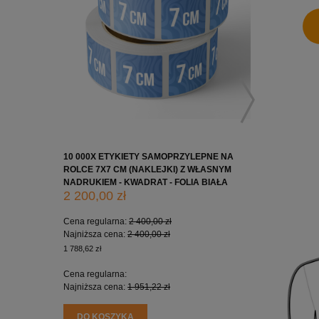
10 000X ETYKIETY SAMOPRZYLEPNE NA
10 000X 
ROLCE 7X7 CM (NAKLEJKI) Z WŁASNYM
ROLCE 5X
NADRUKIEM - KWADRAT - FOLIA BIAŁA
NADRUKIE
2 200,00 zł
1 650,0
Cena regularna:
2 400,00 zł
Cena regu
Najniższa cena:
2 400,00 zł
Najniższa
1 788,62 zł
1 341,46 zł
Cena regularna:
Cena regu
Najniższa cena:
1 951,22 zł
Najniższa
DO KOSZYKA
DO KO