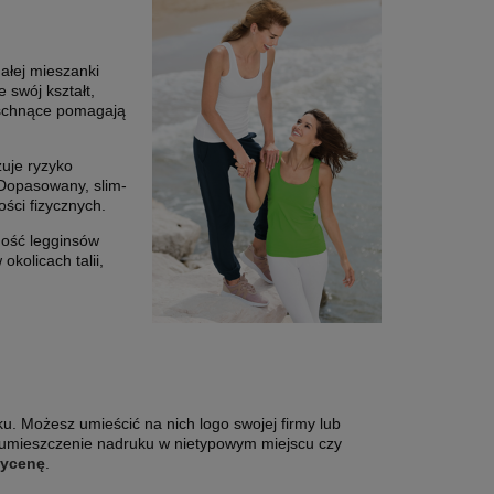
łej mieszanki
e swój kształt,
oschnące pomagają
uje ryzyko
 Dopasowany, slim-
ości fizycznych.
ność legginsów
kolicach talii,
ku. Możesz umieścić na nich logo swojej firmy lub
k umieszczenie nadruku w nietypowym miejscu czy
wycenę
.