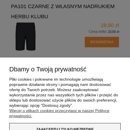
PA101 CZARNE Z WŁASNYM NADRUKIEM
HERBU KLUBU
28,90 zł
Cena netto:
23,50 zł
DO KOSZYKA
Dbamy o Twoją prywatność
POMOC
Pliki cookies i pokrewne im technologie umożliwiają
poprawne działanie strony i pomagają nam dostosować
MOJE KONTO
ofertę do Twoich potrzeb. Możesz zaakceptować
wykorzystanie przez nas wszystkich tych plików i przejść do
sklepu lub dostosować użycie plików do swoich preferencji,
PŁATNOŚCI I DOSTAWA
wybierając opcję "Dostosuj zgody".
Więcej o plikach cookies przeczytasz w naszej Polityce
prywatności.
INFORMACJE
ZAAKCEPTUJ TYLKO NIEZBĘDNE