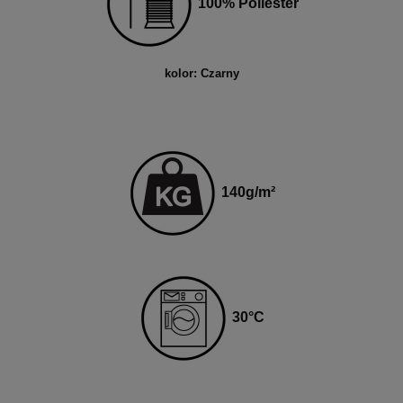
100% Poliester
kolor: Czarny
140
g
/m²
3
0
°C