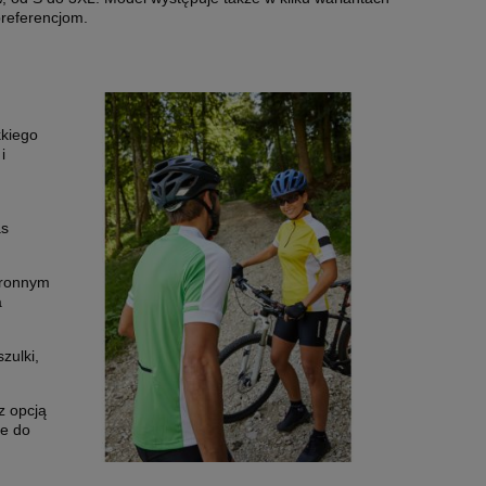
preferencjom.
kiego
i
as
ronnym
a
zulki,
z opcją
ie do