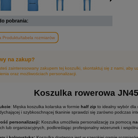
 do pobrania:
a Produktu/tabela rozmiarów
wy na zakup?
esteś zainteresowany zakupem tej koszulki, skontaktuj się z nami, aby 
enia oraz możliwościach personalizacji.
Koszulka rowerowa JN45
ukcie
: Męska koszulka kolarska w formie
half zip
to idealny wybór dla
ddychającej i szybkoschnącej tkaninie sprawdzi się zarówno podczas int
ość personalizacji
:
Koszulka umożliwia personalizację za pomocą
na
h lub organizacyjnych, podkreślając profesjonalny wizerunek i wspólną
y i kolorystyka:
Koszulka dostępna jest w szerokiej gamie rozmiarów