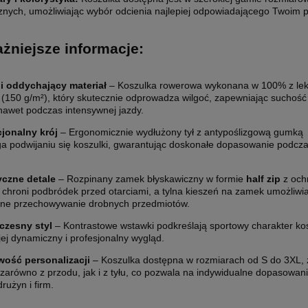
cznych, umożliwiając wybór odcienia najlepiej odpowiadającego Twoim 
żniejsze informacje:
 i oddychający materiał
– Koszulka rowerowa wykonana w 100% z lek
u (150 g/m²), który skutecznie odprowadza wilgoć, zapewniając suchość 
nawet podczas intensywnej jazdy.
jonalny krój
– Ergonomicznie wydłużony tył z antypoślizgową gumką
a podwijaniu się koszulki, gwarantując doskonałe dopasowanie podcz
yczne detale
– Rozpinany zamek błyskawiczny w formie
half zip
z och
chroni podbródek przed otarciami, a tylna kieszeń na zamek umożliwi
zne przechowywanie drobnych przedmiotów.
zesny styl
– Kontrastowe wstawki podkreślają sportowy charakter kos
jej dynamiczny i profesjonalny wygląd.
wość personalizacji
– Koszulka dostępna w rozmiarach od S do 3XL, 
zarówno z przodu, jak i z tyłu, co pozwala na indywidualne dopasowan
rużyn i firm.