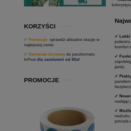
kolorysty
Najwa
KORZYŚCI
✔
Lekki
✅
Promocje
sprawdź aktualne okazje w
poliestr
najlepszej cenie
komfort 
✅
Darmowa dostawa
do paczkomatu
✔
Funkc
InPost
dla zamówień od 80zł
zapobieg
jazdy.
✔
Prakt
PROMOCJE
panelem 
bezpiec
✔
Nowoc
nadając 
✔
Możli
nadruku 
potrzeb d