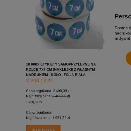
Perso
Dostosuj
nadruków
indywid
10 000X ETYKIETY SAMOPRZYLEPNE NA
10 000X 
ROLCE 7X7 CM (NAKLEJKI) Z WŁASNYM
ROLCE 5X
NADRUKIEM - KOŁO - FOLIA BIAŁA
NADRUKIE
2 200,00 zł
1 650,0
Cena regularna:
2 400,00 zł
Cena regu
Najniższa cena:
2 400,00 zł
Najniższa
1 788,62 zł
1 341,46 zł
Cena regularna:
Cena regu
Najniższa cena:
1 951,22 zł
Najniższa
DO KOSZYKA
DO KO