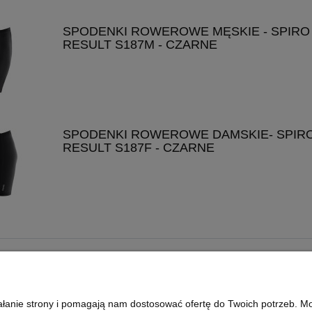
SPODENKI ROWEROWE MĘSKIE - SPIRO
RESULT S187M - CZARNE
SPODENKI ROWEROWE DAMSKIE- SPIR
RESULT S187F - CZARNE
PŁATNOŚCI I DOSTAWA
INFORMACJE
FORMY PŁATNOŚCI
WIELKOŚĆ NADRUK
ziałanie strony i pomagają nam dostosować ofertę do Twoich potrzeb. 
CZAS I KOSZTY DOSTAWY
JAKIE PLIKI WYSY