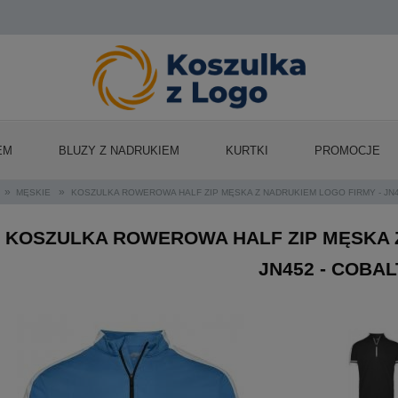
EM
BLUZY Z NADRUKIEM
KURTKI
PROMOCJE
»
»
MĘSKIE
KOSZULKA ROWEROWA HALF ZIP MĘSKA Z NADRUKIEM LOGO FIRMY - JN4
KOSZULKA ROWEROWA HALF ZIP MĘSKA Z
JN452 - COBAL