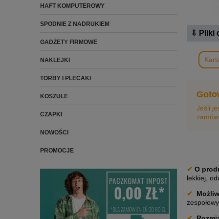
HAFT KOMPUTEROWY
SPODNIE Z NADRUKIEM
⇩ Pliki
GADŻETY FIRMOWE
Kart
NAKLEJKI
TORBY I PLECAKI
Goto
KOSZULE
Jeśli j
CZAPKI
zamówi
NOWOŚCI
PROMOCJE
✔
O prod
lekkiej, o
✔
Możliw
zespołowyc
✔
Rozmiar