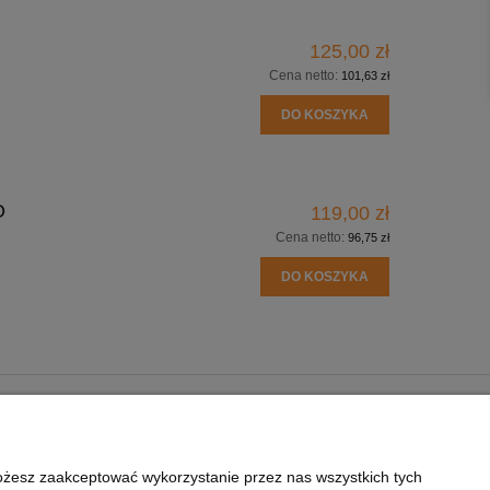
125,00 zł
Cena netto:
101,63 zł
DO KOSZYKA
O
119,00 zł
Cena netto:
96,75 zł
DO KOSZYKA
O NAS
U NA UBRANIACH
KONTAKT
Możesz zaakceptować wykorzystanie przez nas wszystkich tych
ŁAĆ DO NADRUKU?
REALIZACJE - GALERIA