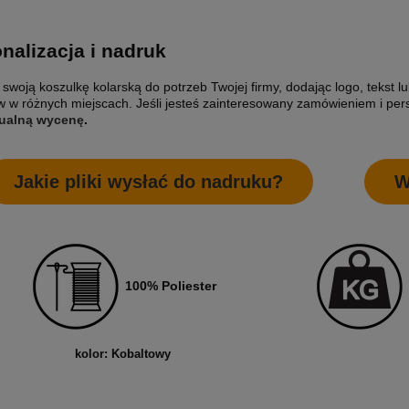
nalizacja i nadruk
 swoją koszulkę kolarską do potrzeb Twojej firmy, dodając logo, tekst 
 w różnych miejscach. Jeśli jesteś zainteresowany zamówieniem i per
ualną wycenę
.
Jakie pliki wysłać do nadruku?
W
ETYKIETY SAMOPRZYLEPNE NA
10 000X ETYKIETY SAMOPRZYLEP
5 CM (NAKLEJKI) Z WŁASNYM
ROLCE 7X7 CM (NAKLEJKI) Z WŁ
M - KOŁO - FOLIA BIAŁA
NADRUKIEM - KWADRAT - FOLIA B
0 zł
2 200,00 zł
larna:
1 850,00 zł
Cena regularna:
2 400,00 zł
100% Poliester
 cena:
1 850,00 zł
Najniższa cena:
2 400,00 zł
1 788,62 zł
larna:
Cena regularna:
kolor: Kobaltowy
 cena:
1 504,07 zł
Najniższa cena:
1 951,22 zł
SZYKA
DO KOSZYKA