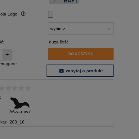
woje Logo:
:
ć:
duża ilość
+
DO KOSZYKA
wymagane
zapytaj o produkt
:
ktu:
203_16