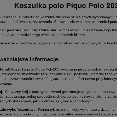
Koszulka polo Pique Polo 20
ukcie:
Pique Polo203 to koszulka dla osób szukających wygodnego, uni
mowa z możliwością znakowania. Sprawdzi się w biurze, w terenie i po
ść personalizacji
:
Koszulka oferuje możliwość umieszczenia logo f
ETYKIETY SAMOPRZYLEPNE NA
10 000X ETYKIETY SAMOPRZYLEP
ie jej do oczekiwanego wizerunku i potrzeb klienta.
5 CM (NAKLEJKI) Z WŁASNYM
ROLCE 7X7 CM (NAKLEJKI) Z WŁ
wy nadruk:
możliwość wykonania nadruków pełnokolorowych, w tym ko
M - KOŁO - FOLIA BIAŁA
NADRUKIEM - KWADRAT - FOLIA B
0 zł
2 200,00 zł
ważniejsze informacje:
larna:
1 850,00 zł
Cena regularna:
2 400,00 zł
 cena:
1 850,00 zł
Najniższa cena:
2 400,00 zł
1 788,62 zł
teriał:
Koszulka polo Pique Polo203 wykonana jest z wysokiej jakości t
, stanowiącej mieszankę 65% bawełny i 35% poliestru. Materiał zapewn
larna:
Cena regularna:
nałą przewiewność i trwałość, gwarantując komfort nawet przy intens
 cena:
1 504,07 zł
Najniższa cena:
1 951,22 zł
owaniu.
ój:
Klasyczny krój z bocznymi szwami gwarantuje optymalne dopasowa
SZYKA
DO KOSZYKA
tki, zapewniając pełną swobodę ruchów, co jest niezwykle istotne zaró
ennych stylizacjach, jak i podczas aktywności sportowych.
tale wykończeniowe:
Kołnierzyk oraz mankiety wykonane z dzianiny
aczowej 1:1 z podwójnym ozdobnym przetłoczeniem nadają koszulce el