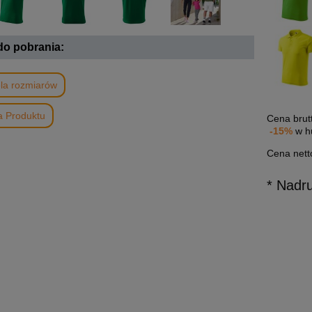
 do pobrania:
la rozmiarów
a Produktu
Cena brut
-15%
w h
Cena nett
* Nadr