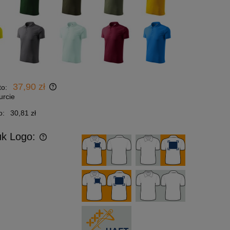
37,90 zł
to:
urcie
o:
30,81 zł
uk Logo: