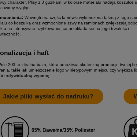
owy charakter. Plisy z 3 guzikami w kolorze materiału nadają koszulce s
acowany wygląd.
mocnienia:
Wewnętrzna część lamówki wykończona taśmą z tego s
iału co koszulka oraz wzmocnione szwy na ramionach zwiększają odp
ktu na intensywne użytkowanie, co przekłada się na jego trwałość i
wieczność.
onalizacja i haft
olo 203 to idealna baza, która umożliwia skuteczną promocje twojej f
ania, takie jak umieszczenie logo w nietypowym miejscu czy większa li
ać indywidualną wycenę
.
Jakie pliki wysłać do nadruku?
W
65% Bawełna/35% Poliester