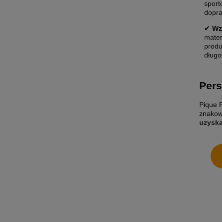
sport
dopr
✔
Wz
mater
produ
długo
Pers
Pique P
znakow
uzysk