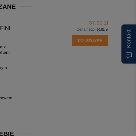
ZANE
37,90 zł
FINI
Cena netto:
30,81 zł
Kontakt
DO KOSZYKA
a z
aftem
jnym
ękawem.
EBIE