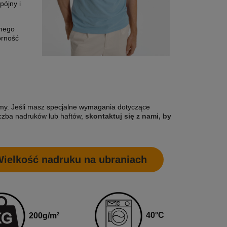
pójny i
amego
orność
irmy. Jeśli masz specjalne wymagania dotyczące
czba nadruków lub haftów,
skontaktuj się z nami, by
ielkość nadruku na ubraniach
40
°C
200
g
/m²