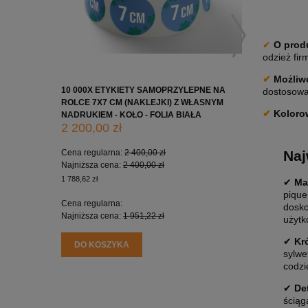
✔
O prod
odzież fir
✔
Możliwo
10 000X ETYKIETY SAMOPRZYLEPNE NA
10 000X 
dostosowan
ROLCE 7X7 CM (NAKLEJKI) Z WŁASNYM
ROLCE 5X
✔
Koloro
NADRUKIEM - KOŁO - FOLIA BIAŁA
NADRUKIE
2 200,00 zł
1 650,0
Naj
Cena regularna:
2 400,00 zł
Cena regu
Najniższa cena:
2 400,00 zł
Najniższa
1 788,62 zł
1 341,46 zł
✔
Ma
pique
Cena regularna:
Cena regu
dosko
Najniższa cena:
1 951,22 zł
Najniższa
użytk
✔
Kr
DO KOSZYKA
DO KO
sylwe
codzi
✔
De
ściąg