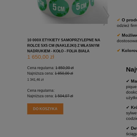
✔
O prod
odzież fir
✔
Możliwo
10 000X ETYKIETY SAMOPRZYLEPNE NA
10 000X 
dostosowan
ROLCE 5X5 CM (NAKLEJKI) Z WŁASNYM
ROLCE 7X
✔
Koloro
NADRUKIEM - KOŁO - FOLIA BIAŁA
NADRUKIE
1 650,00 zł
2 200,0
Naj
Cena regularna:
1 850,00 zł
Cena regu
Najniższa cena:
1 850,00 zł
Najniższa
1 341,46 zł
1 788,62 zł
✔
Ma
pique
Cena regularna:
Cena regu
dosko
Najniższa cena:
1 504,07 zł
Najniższa
użytk
✔
Kr
DO KOSZYKA
DO KO
sylwe
codzi
✔
De
ściąg