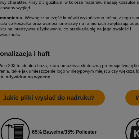
owy charakter. Plisy z 3 guzikami w kolorze materiału nadają koszulce s
acowany wygląd.
mocnienia:
Wewnętrzna część lamówki wykończona taśmą z tego s
iału co koszulka oraz wzmocnione szwy na ramionach zwiększają odp
ktu na intensywne użytkowanie, co przekłada się na jego trwałość i
wieczność.
onalizacja i haft
olo 203 to idealna baza, która umożliwia skuteczną promocje twojej f
ania, takie jak umieszczenie logo w nietypowym miejscu czy większa li
ać indywidualną wycenę
.
Jakie pliki wysłać do nadruku?
W
65% Bawełna/35% Poliester