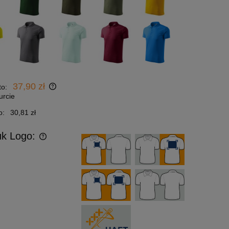
37,90 zł
to:
urcie
o:
30,81 zł
uk Logo: