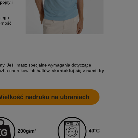
pójny i
amego
orność
irmy. Jeśli masz specjalne wymagania dotyczące
czba nadruków lub haftów,
skontaktuj się z nami, by
ielkość nadruku na ubraniach
40
°C
200
g
/m²