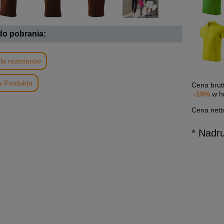
 do pobrania:
la rozmiarów
a Produktu
Cena brut
-15%
w h
Cena nett
* Nadr