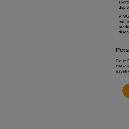
sport
dopr
✔
Wz
mater
produ
długo
Pers
Pique P
znakow
uzysk