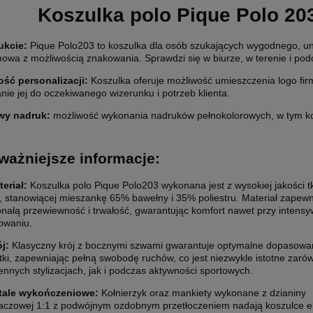
Koszulka polo Pique Polo 20
ukcie:
Pique Polo203 to koszulka dla osób szukających wygodnego, uni
mowa z możliwością znakowania. Sprawdzi się w biurze, w terenie i po
ść personalizacji
:
Koszulka oferuje możliwość umieszczenia logo f
ETYKIETY SAMOPRZYLEPNE NA
10 000X ETYKIETY SAMOPRZYLEP
ie jej do oczekiwanego wizerunku i potrzeb klienta.
7 CM (NAKLEJKI) Z WŁASNYM
ROLCE 5X5 CM (NAKLEJKI) Z WŁ
wy nadruk:
możliwość wykonania nadruków pełnokolorowych, w tym ko
M - KWADRAT - FOLIA BIAŁA
NADRUKIEM - KWADRAT - FOLIA B
0 zł
1 650,00 zł
ważniejsze informacje:
larna:
2 400,00 zł
Cena regularna:
1 850,00 zł
 cena:
2 400,00 zł
Najniższa cena:
1 850,00 zł
1 341,46 zł
teriał:
Koszulka polo Pique Polo203 wykonana jest z wysokiej jakości t
, stanowiącej mieszankę 65% bawełny i 35% poliestru. Materiał zapewn
larna:
Cena regularna:
nałą przewiewność i trwałość, gwarantując komfort nawet przy intens
 cena:
1 951,22 zł
Najniższa cena:
1 504,07 zł
owaniu.
ój:
Klasyczny krój z bocznymi szwami gwarantuje optymalne dopasowa
SZYKA
DO KOSZYKA
tki, zapewniając pełną swobodę ruchów, co jest niezwykle istotne zaró
ennych stylizacjach, jak i podczas aktywności sportowych.
tale wykończeniowe:
Kołnierzyk oraz mankiety wykonane z dzianiny
aczowej 1:1 z podwójnym ozdobnym przetłoczeniem nadają koszulce el