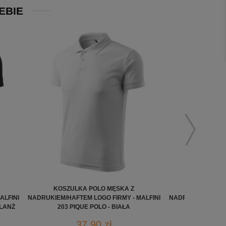
EBIE
KOSZULKA POLO MĘSKA Z
KOSZULKA
ALFINI
NADRUKIEM/HAFTEM LOGO FIRMY - MALFINI
NADRUKIEM/HAFTE
ELANŻ
203 PIQUE POLO - BIAŁA
203 PIQU
37,90 zł
3