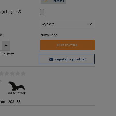
woje Logo:
:
ć:
duża ilość
+
DO KOSZYKA
wymagane
zapytaj o produkt
:
ktu:
203_38