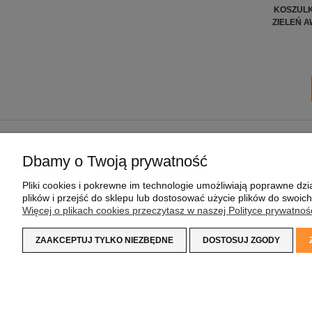
KOSZULK
ZIELEŃ 
POMOC
MOJE KONTO
Dbamy o Twoją prywatność
REGULAMIN SKLEPU
TWOJE ZAMÓWIENIA
Pliki cookies i pokrewne im technologie umożliwiają poprawne d
POLITYKA PRYWATNOŚCI
USTAWIENIA KONTA
plików i przejść do sklepu lub dostosować użycie plików do swoich
PRAGMAPAY
PRZECHOWALNIA
Więcej o plikach cookies przeczytasz w naszej Polityce prywatnośc
ZAAKCEPTUJ TYLKO NIEZBĘDNE
DOSTOSUJ ZGODY
Koszulka z Logo
| NIP:
8733160