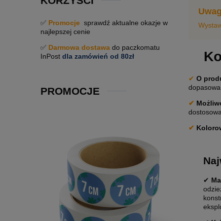
KORZYŚCI
Uwag
✅
Promocje
sprawdź aktualne okazje w
Wystaw
najlepszej cenie
✅
Darmowa dostawa
do paczkomatu
Ko
InPost
dla zamówień od 80zł
✔
O prod
dopasowan
PROMOCJE
✔
Możliwo
dostosowan
✔
Koloro
Naj
✔
Ma
odzie
konst
eksplo