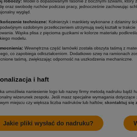
ój roboczy:
Model o dopasowanym fasonie z bocznymi szwami, który 
ę oraz swobodę ruchów podczas pracy, jednocześnie zachowując schl
sjonalny wygląd.
kończenie techniczne:
Kołnierzyk i mankiety wykonane z dzianiny ś
 podwójnym ozdobnym przetłoczeniem utrzymują swój kształt w trakcie
owania. Wąska plisa z pięcioma guzikami w kolorze materiału podkreśl
kiego modelu.
ETYKIETY SAMOPRZYLEPNE NA
10 000X ETYKIETY SAMOPRZYLEP
5 CM (NAKLEJKI) Z WŁASNYM
ROLCE 7X7 CM (NAKLEJKI) Z WŁ
mocnienia:
Wewnętrzna część lamówki została obszyta taśmą z mater
M - KOŁO - FOLIA BIAŁA
NADRUKIEM - KWADRAT - FOLIA B
ego, co zapobiega odkształceniom. Dodatkowo szwy na ramionach zos
0 zł
2 200,00 zł
nione taśmą, zwiększając odporność na uszkodzenia mechaniczne.
larna:
1 850,00 zł
Cena regularna:
2 400,00 zł
 cena:
1 850,00 zł
Najniższa cena:
2 400,00 zł
onalizacja i haft
1 788,62 zł
larna:
Cena regularna:
ka umożliwia naniesienie logo lub nazwy firmy metodą nadruku bądź h
 cena:
1 504,07 zł
Najniższa cena:
1 951,22 zł
jonalny wizerunek zespołu. Jeśli masz specjalne wymagania dotyczące 
owym miejscu czy większa liczba nadruków lub haftów,
skontaktuj się
SZYKA
DO KOSZYKA
Jakie pliki wysłać do nadruku?
W