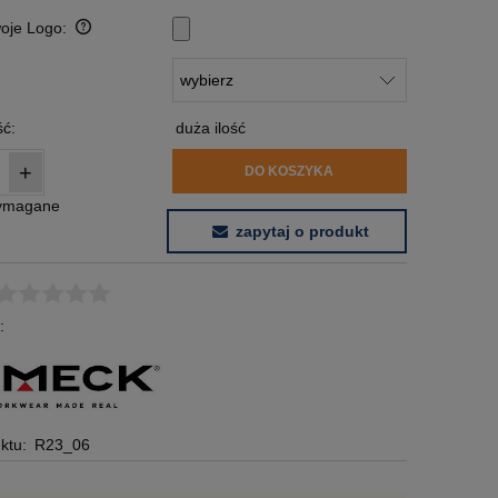
woje Logo:
:
ć:
duża ilość
+
DO KOSZYKA
wymagane
zapytaj o produkt
:
ktu:
R23_06