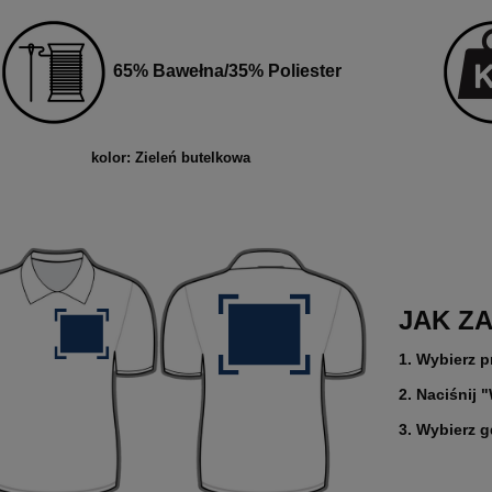
65% Bawełna/35% Poliester
kolor: Zieleń butelkowa
JAK Z
1. Wybierz p
2. Naciśnij 
3. Wybierz 