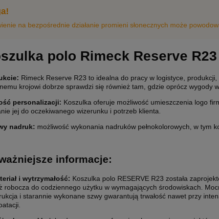
a!
ienie na bezpośrednie działanie promieni słonecznych może powodowa
szulka polo Rimeck Reserve R23 
ukcie:
Rimeck Reserve R23 to idealna do pracy w logistyce, produkcji, 
emu krojowi dobrze sprawdzi się również tam, gdzie oprócz wygody wa
ść personalizacji
:
Koszulka oferuje możliwość umieszczenia logo f
ie jej do oczekiwanego wizerunku i potrzeb klienta.
wy nadruk:
możliwość wykonania nadruków pełnokolorowych, w tym ko
ważniejsze informacje:
teriał i wytrzymałość:
Koszulka polo RESERVE R23 została zaprojekt
ż robocza do codziennego użytku w wymagających środowiskach. Moc
rukcja i starannie wykonane szwy gwarantują trwałość nawet przy inte
atacji.