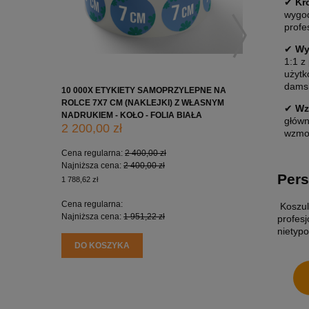
✔
Kr
wygod
profe
✔
Wy
1:1 z
użytk
dams
10 000X ETYKIETY SAMOPRZYLEPNE NA
10 000X 
ROLCE 7X7 CM (NAKLEJKI) Z WŁASNYM
ROLCE 5X
✔
Wz
NADRUKIEM - KOŁO - FOLIA BIAŁA
NADRUKIE
główn
2 200,00 zł
1 650,0
wzmoc
Cena regularna:
2 400,00 zł
Cena regu
Najniższa cena:
2 400,00 zł
Najniższa
Pers
1 788,62 zł
1 341,46 zł
Cena regularna:
Cena regu
Koszul
Najniższa cena:
1 951,22 zł
Najniższa
profes
nietyp
DO KOSZYKA
DO KO