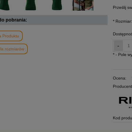
Prześlij s
 do pobrania:
*
Rozmiar
Dostępnoś
a Produktu
-
la rozmiarów
*
- Pole 
Ocena:
Producent
Kod produ