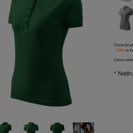
Cena brut
-15%
w h
Cena nett
* Nadr