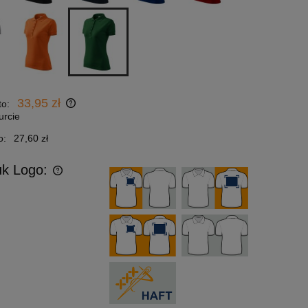
33,95 zł
to:
urcie
o:
27,60 zł
uk Logo: