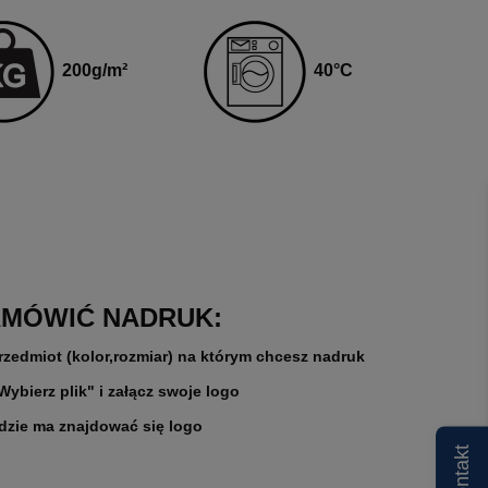
40
°C
200
g
/m²
AMÓWIĆ NADRUK:
rzedmiot (kolor,rozmiar) na którym chcesz nadruk
"Wybierz plik" i załącz swoje logo
gdzie ma znajdować się logo
Kontakt