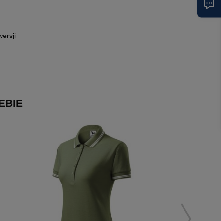
.
ersji
EBIE