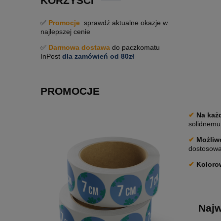
KORZYŚCI
✅
Promocje
sprawdź aktualne okazje w
najlepszej cenie
✅
Darmowa dostawa
do paczkomatu
InPost
dla zamówień od 80zł
PROMOCJE
✔
Na każ
solidnemu 
✔
Możliwo
dostosowan
✔
Koloro
Najw