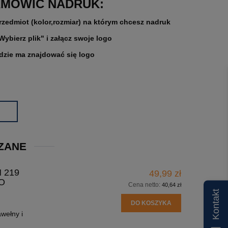
AMÓWIĆ NADRUK:
rzedmiot (kolor,rozmiar) na którym chcesz nadruk
"Wybierz plik" i załącz swoje logo
gdzie ma znajdować się logo
ZANE
 219
49,99 zł
O
Cena netto:
40,64 zł
Kontakt
DO KOSZYKA
wełny i