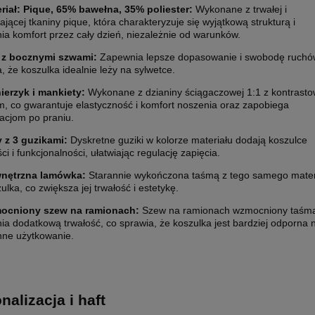
riał: Pique, 65% bawełna, 35% poliester:
Wykonane z trwałej i
jącej tkaniny pique, która charakteryzuje się wyjątkową strukturą i
ia komfort przez cały dzień, niezależnie od warunków.
 z bocznymi szwami:
Zapewnia lepsze dopasowanie i swobodę ruchó
, że koszulka idealnie leży na sylwetce.
ierzyk i mankiety:
Wykonane z dzianiny ściągaczowej 1:1 z kontrast
ETYKIETY SAMOPRZYLEPNE NA
10 000X ETYKIETY SAMOPRZYLEP
m, co gwarantuje elastyczność i komfort noszenia oraz zapobiega
5 CM (NAKLEJKI) Z WŁASNYM
ROLCE 7X7 CM (NAKLEJKI) Z WŁ
acjom po praniu.
M - KOŁO - FOLIA BIAŁA
NADRUKIEM - KWADRAT - FOLIA B
0 zł
2 200,00 zł
y z 3 guzikami:
Dyskretne guziki w kolorze materiału dodają koszulce
ci i funkcjonalności, ułatwiając regulację zapięcia.
larna:
1 850,00 zł
Cena regularna:
2 400,00 zł
 cena:
1 850,00 zł
Najniższa cena:
2 400,00 zł
nętrzna lamówka:
Starannie wykończona taśmą z tego samego mater
1 788,62 zł
ulka, co zwiększa jej trwałość i estetykę.
larna:
Cena regularna:
ocniony szew na ramionach:
Szew na ramionach wzmocniony taśm
 cena:
1 504,07 zł
Najniższa cena:
1 951,22 zł
a dodatkową trwałość, co sprawia, że koszulka jest bardziej odporna 
nne użytkowanie.
SZYKA
DO KOSZYKA
nalizacja i haft