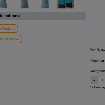
 do pobrania:
a Produktu
la rozmiarów
Prześlij s
*
Rozmiar
Dostępnoś
-
*
- Pole 