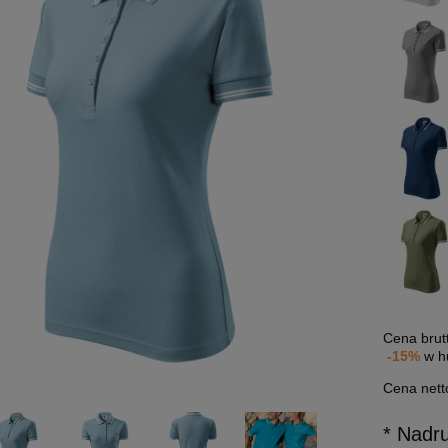
Cena brut
-15%
w h
Cena nett
* Nadr