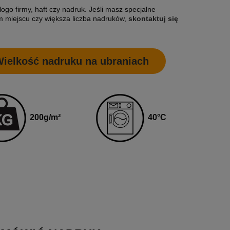
ogo firmy, haft czy nadruk. Jeśli masz specjalne
 miejscu czy większa liczba nadruków,
skontaktuj się
ielkość nadruku na ubraniach
4
0
°C
200
g
/m²