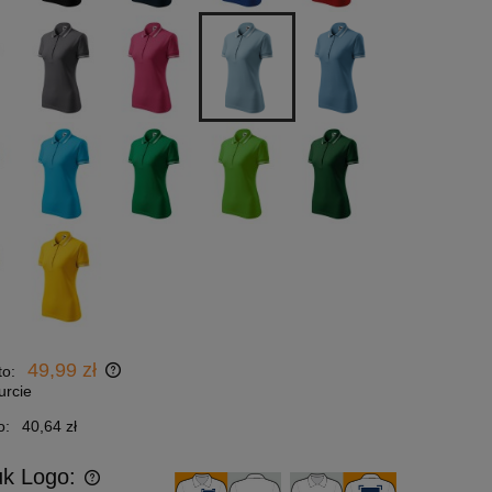
49,99 zł
to:
urcie
o:
40,64 zł
uk Logo: