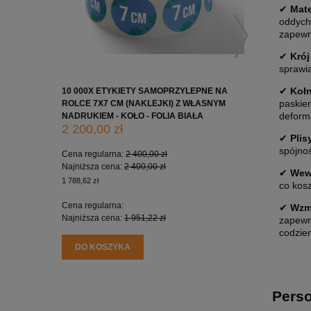
✔
Mate
oddycha
zapewn
✔
Krój
sprawia
✔
Kołn
10 000X ETYKIETY SAMOPRZYLEPNE NA
10 000X 
paskie
ROLCE 7X7 CM (NAKLEJKI) Z WŁASNYM
ROLCE 5X
deform
NADRUKIEM - KOŁO - FOLIA BIAŁA
NADRUKIE
2 200,00 zł
1 650,0
✔
Plis
spójnoś
Cena regularna:
2 400,00 zł
Cena regu
Najniższa cena:
2 400,00 zł
Najniższa
✔
Wew
1 788,62 zł
1 341,46 zł
co kosz
Cena regularna:
Cena regu
✔
Wzm
Najniższa cena:
1 951,22 zł
Najniższa
zapewni
codzie
DO KOSZYKA
DO KO
Perso