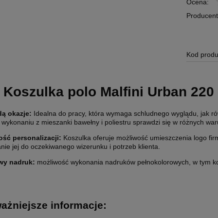
Ocena:
Producent
Kod produ
Koszulka polo Malfini Urban 22
dą okazje
:
Idealna do pracy, która wymaga schludnego wyglądu, jak rów
wykonaniu z mieszanki bawełny i poliestru sprawdzi się w różnych war
ść personalizacji
:
Koszulka oferuje możliwość umieszczenia logo f
ie jej do oczekiwanego wizerunku i potrzeb klienta.
wy nadruk:
możliwość wykonania nadruków pełnokolorowych, w tym ko
ażniejsze informacje: