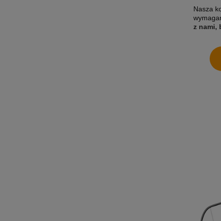
Nasza ko
wymagani
z nami,