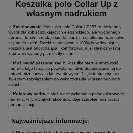
Koszulka polo Collar Up z
własnym nadrukiem
✔
Zastosowanie:
Koszulka polo Collar UP257 to doskonały
wybór dla kobiet szukających eleganckiego, ale wygodnego
ubrania. Idealnie nadaje się do biura, na spotkania biznesowe
czy na co dzień. Dzięki zastosowaniu 100% bawełny pique,
koszulka jest oddychająca i komfortowa, a jej klasyczny krój
zapewnia wygodę przez cały dzień.
✔
Możliwość personalizacji:
Koszulka oferuje możliwość
nadruku logo firmy, co pozwala na łatwe dopasowanie jej do
potrzeb biznesowych lub eventowych. Dzięki temu staje się
świetnym rozwiązaniem do wykorzystania w brandingowych
celach.
✔
Kolorowy nadruk:
Możliwość wykonania pełnokolorowego
nadruku, w tym białych akcentów, daje szerokie możliwości
personalizacji.
Najważniejsze informacje:
✔
Dopasowany krój z bocznymi szwami i rozporkami: