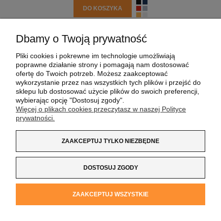
DO KOSZYKA
Dbamy o Twoją prywatność
POMOC
Pliki cookies i pokrewne im technologie umożliwiają
poprawne działanie strony i pomagają nam dostosować
MOJE KONTO
ofertę do Twoich potrzeb. Możesz zaakceptować
wykorzystanie przez nas wszystkich tych plików i przejść do
sklepu lub dostosować użycie plików do swoich preferencji,
PŁATNOŚCI I DOSTAWA
wybierając opcję "Dostosuj zgody".
Więcej o plikach cookies przeczytasz w naszej Polityce
prywatności.
INFORMACJE
ZAAKCEPTUJ TYLKO NIEZBĘDNE
O NAS
DOSTOSUJ ZGODY
Koszulka z Logo
| NIP:
8733160695
| ul. Jana
ZAAKCEPTUJ WSZYSTKIE
Kochanowskiego 37/K5 |
33-100 Tarnów
| tel.:
14 662 20 40
|
e-mail:
sklep@koszulkazlogo.pl