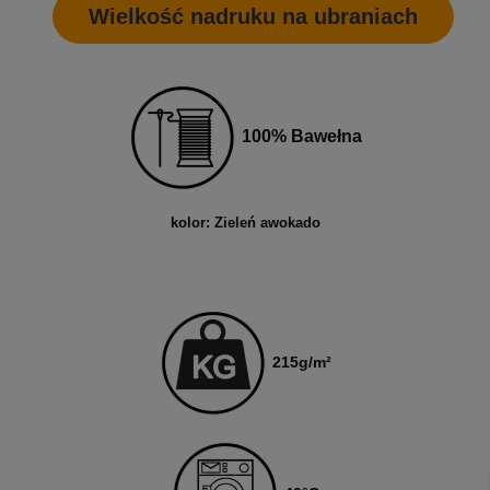
Wielkość nadruku na ubraniach
100% Bawełna
kolor: Zieleń awokado
215
g/m²