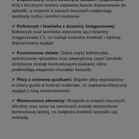
Krój z bocznymi szwami zapewnia lepsze dopasowanie do
sylwetki, a rozporki w szwach bocznych zwiększają
swobodę ruchu i komfort noszenia.
✔
Kołnierzyk i lamówka z dzianiny ściągaczowej:
Kołnierzyk oraz lamówka wykonane są z dzianiny
ściągaczowej 1:1, co nadaje koszulce trwałość i stylowy,
dopracowany wygląd.
✔
Kontrastowe detale:
Dolna część kołnierzyka,
wykończenie rękawków oraz wewnętrzna część lamówki
ozdobione zostały kontrastowymi paskami, które
podkreślają elegancki charakter koszulki.
✔
Plisy z czterema guzikami:
Wąskie plisy wyposażono
w cztery guziki w kolorze materiału, co zapewnia klasyczny
wygląd z nutą nowoczesności.
✔
Wzmocnione elementy:
Rozporki w szwach bocznych,
dół plisy oraz szew na ramionach zostały wzmocnione
kontrastową taśmą, co zwiększa trwałość koszulki i jej
estetykę.