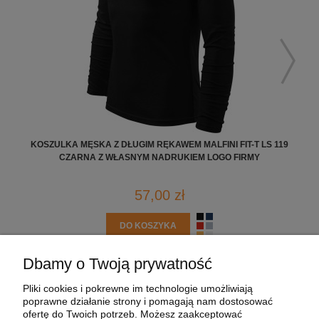
KOSZULKA MĘSKA Z DŁUGIM RĘKAWEM MALFINI FIT-T LS 119
K
CZARNA Z WŁASNYM NADRUKIEM LOGO FIRMY
57,00 zł
DO KOSZYKA
Dbamy o Twoją prywatność
POMOC
Pliki cookies i pokrewne im technologie umożliwiają
poprawne działanie strony i pomagają nam dostosować
MOJE KONTO
ofertę do Twoich potrzeb. Możesz zaakceptować