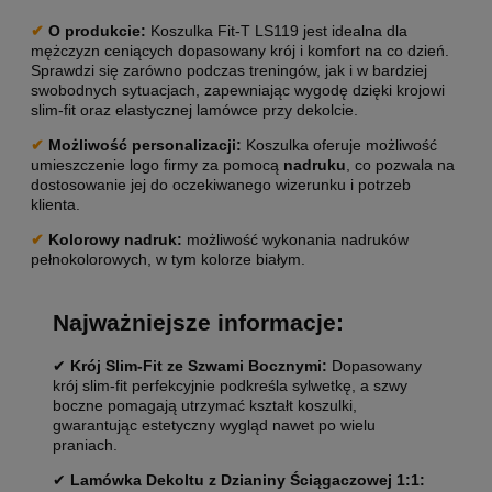
✔
O produkcie
:
Koszulka Fit-T LS119 jest idealna dla
mężczyzn ceniących dopasowany krój i komfort na co dzień.
Sprawdzi się zarówno podczas treningów, jak i w bardziej
swobodnych sytuacjach, zapewniając wygodę dzięki krojowi
slim-fit oraz elastycznej lamówce przy dekolcie.
✔
Możliwość personalizacji
:
Koszulka oferuje możliwość
umieszczenie logo firmy za pomocą
nadruku
, co pozwala na
dostosowanie jej do oczekiwanego wizerunku i potrzeb
klienta.
✔
Kolorowy nadruk:
możliwość wykonania nadruków
pełnokolorowych, w tym kolorze białym.
Najważniejsze informacje:
✔
Krój Slim-Fit ze Szwami Bocznymi:
Dopasowany
krój slim-fit perfekcyjnie podkreśla sylwetkę, a szwy
boczne pomagają utrzymać kształt koszulki,
gwarantując estetyczny wygląd nawet po wielu
praniach.
✔
Lamówka Dekoltu z Dzianiny Ściągaczowej 1:1: