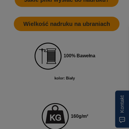
Wielkość nadruku na ubraniach
100% Bawełna
kolor: Biały
Kontakt
160
g
/m²