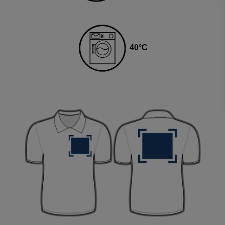
4
0
°C