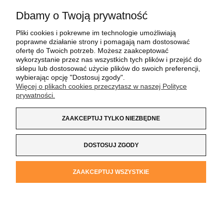
Dbamy o Twoją prywatność
POMOC
Pliki cookies i pokrewne im technologie umożliwiają
poprawne działanie strony i pomagają nam dostosować
MOJE KONTO
ofertę do Twoich potrzeb. Możesz zaakceptować
wykorzystanie przez nas wszystkich tych plików i przejść do
sklepu lub dostosować użycie plików do swoich preferencji,
PŁATNOŚCI I DOSTAWA
wybierając opcję "Dostosuj zgody".
Więcej o plikach cookies przeczytasz w naszej Polityce
prywatności.
INFORMACJE
ZAAKCEPTUJ TYLKO NIEZBĘDNE
O NAS
DOSTOSUJ ZGODY
Koszulka z Logo
| NIP:
8733160695
| ul. Jana
ZAAKCEPTUJ WSZYSTKIE
Kochanowskiego 37/K5 |
33-100 Tarnów
| tel.:
14 662 20 40
|
e-mail:
sklep@koszulkazlogo.pl
POKAŻ PEŁNĄ WERSJĘ STRONY