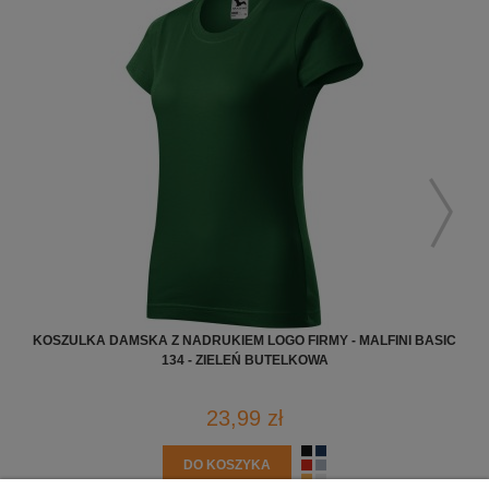
KOSZULKA DAMSKA Z NADRUKIEM LOGO FIRMY - MALFINI BASIC
KO
134 - ZIELEŃ BUTELKOWA
23,99 zł
DO KOSZYKA