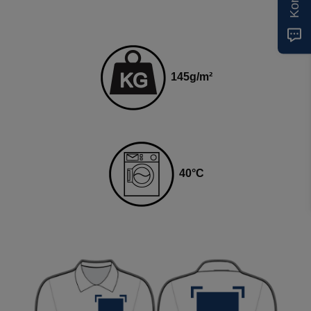
145
g
/m²
4
0
°C