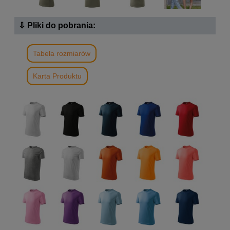
⇩ Pliki do pobrania:
Tabela rozmiarów
Karta Produktu