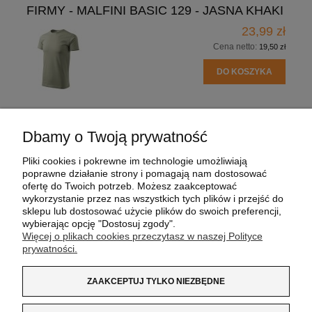
FIRMY - MALFINI BASIC 129 - JASNA KHAKI
23,99 zł
Cena netto:
19,50 zł
DO KOSZYKA
Dbamy o Twoją prywatność
POMOC
Pliki cookies i pokrewne im technologie umożliwiają
poprawne działanie strony i pomagają nam dostosować
MOJE KONTO
ofertę do Twoich potrzeb. Możesz zaakceptować
wykorzystanie przez nas wszystkich tych plików i przejść do
sklepu lub dostosować użycie plików do swoich preferencji,
PŁATNOŚCI I DOSTAWA
wybierając opcję "Dostosuj zgody".
Więcej o plikach cookies przeczytasz w naszej Polityce
prywatności.
INFORMACJE
ZAAKCEPTUJ TYLKO NIEZBĘDNE
O NAS