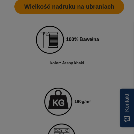
Wielkość nadruku na ubraniach
100% Bawełna
kolor: Jasny khaki
Kontakt
160
g/m²