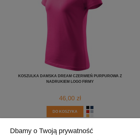
KOSZULKA DAMSKA DREAM CZERWIEŃ PURPUROWA Z
NADRUKIEM LOGO FIRMY
46,00 zł
DO KOSZYKA
Dbamy o Twoją prywatność
POMOC