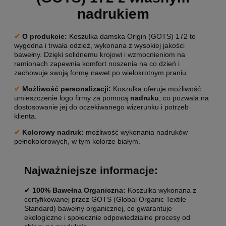
nadrukiem
✔
O produkcie
:
Koszulka damska Origin (GOTS) 172 to
wygodna i trwała odzież, wykonana z wysokiej jakości
bawełny. Dzięki solidnemu krojowi i wzmocnieniom na
ramionach zapewnia komfort noszenia na co dzień i
zachowuje swoją formę nawet po wielokrotnym praniu.
✔
Możliwość personalizacji
:
Koszulka oferuje możliwość
umieszczenie logo firmy za pomocą
nadruku
, co pozwala na
dostosowanie jej do oczekiwanego wizerunku i potrzeb
klienta.
✔
Kolorowy nadruk:
możliwość wykonania nadruków
pełnokolorowych, w tym kolorze białym.
Najważniejsze informacje:
✔
100% Bawełna Organiczna:
Koszulka wykonana z
certyfikowanej przez GOTS (Global Organic Textile
Standard) bawełny organicznej, co gwarantuje
ekologiczne i społecznie odpowiedzialne procesy od