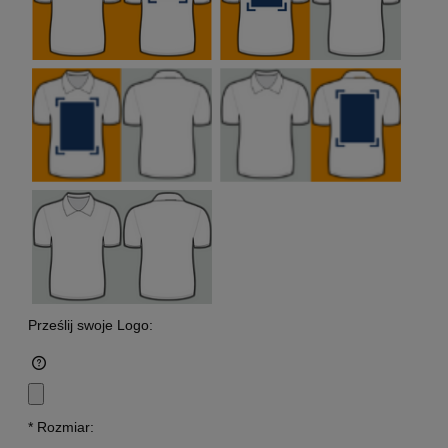
Prześlij swoje Logo:
*
Rozmiar: