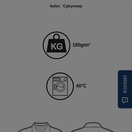
kolor: Cytrynowy
160
g
/m²
Kontakt
4
0
°C