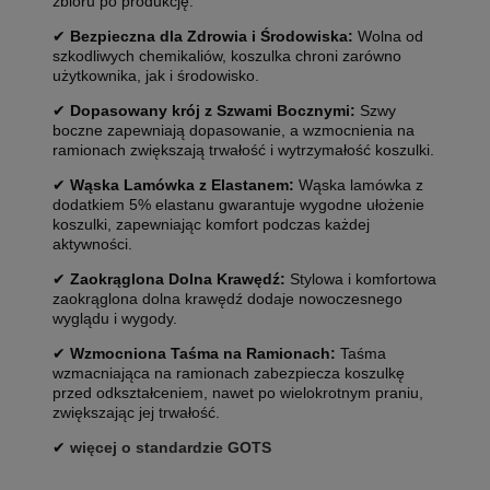
zbioru po produkcję.
✔
Bezpieczna dla Zdrowia i Środowiska:
Wolna od
szkodliwych chemikaliów, koszulka chroni zarówno
użytkownika, jak i środowisko.
✔
Dopasowany krój
z Szwami Bocznymi:
Szwy
boczne zapewniają dopasowanie, a wzmocnienia na
ramionach zwiększają trwałość i wytrzymałość koszulki.
✔
Wąska Lamówka z Elastanem:
Wąska lamówka z
dodatkiem 5% elastanu gwarantuje wygodne ułożenie
koszulki, zapewniając komfort podczas każdej
aktywności.
✔
Zaokrąglona Dolna Krawędź:
Stylowa i komfortowa
zaokrąglona dolna krawędź dodaje nowoczesnego
wyglądu i wygody.
✔
Wzmocniona Taśma na Ramionach:
Taśma
wzmacniająca na ramionach zabezpiecza koszulkę
przed odkształceniem, nawet po wielokrotnym praniu,
zwiększając jej trwałość.
✔
więcej o standardzie GOTS