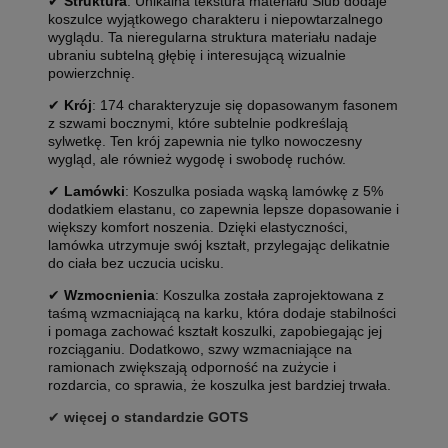
✔
Struktura
: Unikalna tekstura materiału Slub dodaje
koszulce wyjątkowego charakteru i niepowtarzalnego
wyglądu. Ta nieregularna struktura materiału nadaje
ubraniu subtelną głębię i interesującą wizualnie
powierzchnię.
✔
Krój
: 174 charakteryzuje się dopasowanym fasonem
z szwami bocznymi, które subtelnie podkreślają
sylwetkę. Ten krój zapewnia nie tylko nowoczesny
wygląd, ale również wygodę i swobodę ruchów.
✔
Lamówki
: Koszulka posiada wąską lamówkę z 5%
dodatkiem elastanu, co zapewnia lepsze dopasowanie i
większy komfort noszenia. Dzięki elastyczności,
lamówka utrzymuje swój kształt, przylegając delikatnie
do ciała bez uczucia ucisku.
✔
Wzmocnienia
: Koszulka została zaprojektowana z
taśmą wzmacniającą na karku, która dodaje stabilności
i pomaga zachować kształt koszulki, zapobiegając jej
rozciąganiu. Dodatkowo, szwy wzmacniające na
ramionach zwiększają odporność na zużycie i
rozdarcia, co sprawia, że koszulka jest bardziej trwała.
✔
więcej o standardzie GOTS