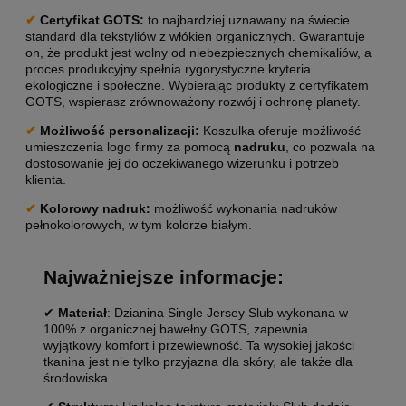
✔
Certyfikat GOTS:
to najbardziej uznawany na świecie
standard dla tekstyliów z włókien organicznych. Gwarantuje
on, że produkt jest wolny od niebezpiecznych chemikaliów, a
proces produkcyjny spełnia rygorystyczne kryteria
ekologiczne i społeczne. Wybierając produkty z certyfikatem
GOTS, wspierasz zrównoważony rozwój i ochronę planety.
✔
Możliwość personalizacji
:
Koszulka oferuje możliwość
umieszczenia logo firmy za pomocą
nadruku
, co pozwala na
dostosowanie jej do oczekiwanego wizerunku i potrzeb
klienta.
✔
Kolorowy nadruk:
możliwość wykonania nadruków
pełnokolorowych, w tym kolorze białym.
Najważniejsze informacje:
✔
Materiał
: Dzianina Single Jersey Slub wykonana w
100% z organicznej bawełny GOTS, zapewnia
wyjątkowy komfort i przewiewność. Ta wysokiej jakości
tkanina jest nie tylko przyjazna dla skóry, ale także dla
środowiska.