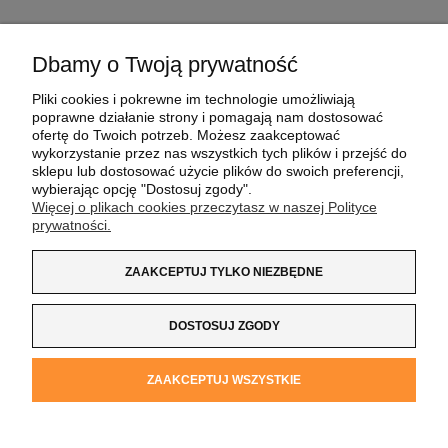
Dbamy o Twoją prywatność
POMOC
Pliki cookies i pokrewne im technologie umożliwiają
poprawne działanie strony i pomagają nam dostosować
MOJE KONTO
ofertę do Twoich potrzeb. Możesz zaakceptować
wykorzystanie przez nas wszystkich tych plików i przejść do
sklepu lub dostosować użycie plików do swoich preferencji,
PŁATNOŚCI I DOSTAWA
wybierając opcję "Dostosuj zgody".
Więcej o plikach cookies przeczytasz w naszej Polityce
prywatności.
INFORMACJE
ZAAKCEPTUJ TYLKO NIEZBĘDNE
O NAS
DOSTOSUJ ZGODY
Koszulka z Logo
| NIP:
8733160695
| ul. Jana
ZAAKCEPTUJ WSZYSTKIE
Kochanowskiego 37/K5 |
33-100 Tarnów
| tel.:
14 662 20 40
|
e-mail:
sklep@koszulkazlogo.pl
POKAŻ PEŁNĄ WERSJĘ STRONY