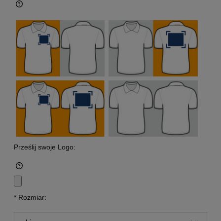
Prześlij swoje Logo:
*
Rozmiar: