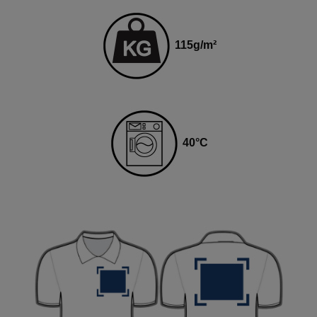
115
g
/m²
4
0
°C