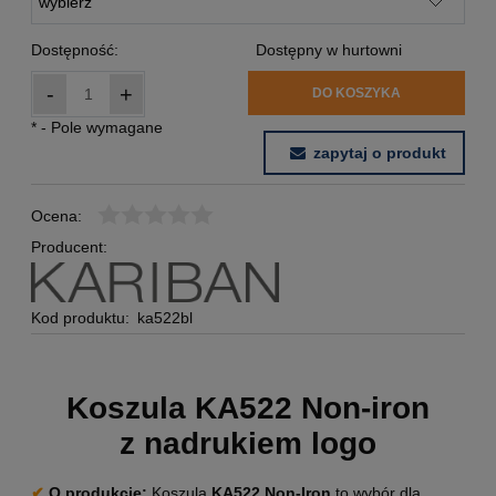
Dostępność:
Dostępny w hurtowni
-
+
DO KOSZYKA
*
- Pole wymagane
zapytaj o produkt
Ocena:
Producent:
Kod produktu:
ka522bl
Koszula KA522 Non-iron
z nadrukiem logo
✔
O produkcie
:
Koszula
KA522
Non-Iron
to wybór dla