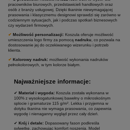
pracowników biurowych, przedstawicieli handlowych oraz
osób z branży usługowej. Dzięki tkaninie niewymagającej
prasowania i klasycznemu designowi sprawdzi się zarówno w
codziennym sytuacjach, jak i podczas spotkań biznesowych
czy wydarzeń firmowych.
✔
Możliwość personalizacji
:
Koszula oferuje możliwość
umieszczenia logo firmy za pomocą
nadruku
, co pozwala na
dostosowanie jej do oczekiwanego wizerunku i potrzeb
klienta.
✔
Kolorowy nadruk:
możliwość wykonania nadruków
pełnokolorowych, w tym kolorze białym.
Najważniejsze informacje:
✔
Materiał i wygoda:
Koszula została wykonana w
100% z wysokogatunkowej bawełny o mikroskośnym
splocie i gramaturze 115 g/m². Lekka i przyjemna w
dotyku tkanina nie wymaga prasowania, co zapewnia
wygodę i nienaganny wygląd przez cały dzień.
✔
Krój i detale:
Dopasowany fason podkreśla
sylwetkę, zachowując komfort noszenia. Model