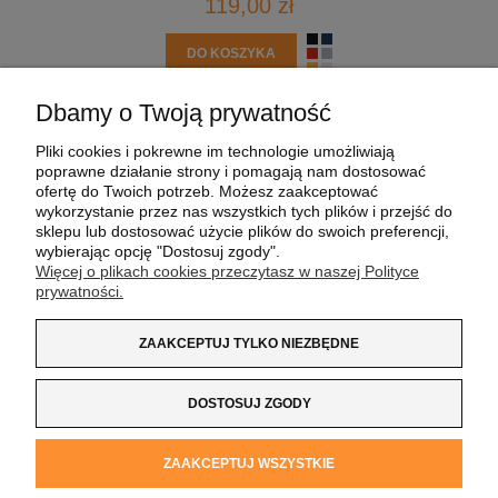
119,00 zł
DO KOSZYKA
Dbamy o Twoją prywatność
POMOC
Pliki cookies i pokrewne im technologie umożliwiają
poprawne działanie strony i pomagają nam dostosować
MOJE KONTO
ofertę do Twoich potrzeb. Możesz zaakceptować
wykorzystanie przez nas wszystkich tych plików i przejść do
sklepu lub dostosować użycie plików do swoich preferencji,
PŁATNOŚCI I DOSTAWA
wybierając opcję "Dostosuj zgody".
Więcej o plikach cookies przeczytasz w naszej Polityce
prywatności.
INFORMACJE
ZAAKCEPTUJ TYLKO NIEZBĘDNE
O NAS
DOSTOSUJ ZGODY
Koszulka z Logo
| NIP:
8733160695
| ul. Jana
ZAAKCEPTUJ WSZYSTKIE
Kochanowskiego 37/K5 |
33-100 Tarnów
| tel.:
14 662 20 40
|
e-mail:
sklep@koszulkazlogo.pl