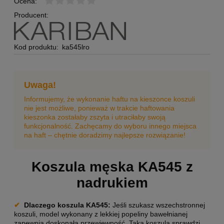
Ocena:
Producent:
Kod produktu:
ka545lro
Uwaga!
Informujemy, że wykonanie haftu na kieszonce koszuli
nie jest możliwe, ponieważ w trakcie haftowania
kieszonka zostałaby zszyta i utraciłaby swoją
funkcjonalność. Zachęcamy do wyboru innego miejsca
na haft – chętnie doradzimy najlepsze rozwiązanie!
Koszula męska KA545 z
nadrukiem
✔
Dlaczego koszula KA545
:
Jeśli szukasz wszechstronnej
koszuli, model wykonany z lekkiej popeliny bawełnianej
zapewnia doskonałą przewiewność. Taka koszula sprawdzi