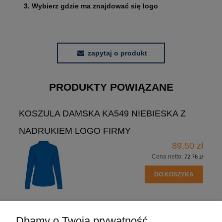
3. Wybierz gdzie ma znajdować się logo
zapytaj o produkt
PRODUKTY POWIĄZANE
KOSZULA DAMSKA KA549 NIEBIESKA Z
NADRUKIEM LOGO FIRMY
89,50 zł
Cena netto:
72,76 zł
DO KOSZYKA
Dbamy o Twoją prywatność