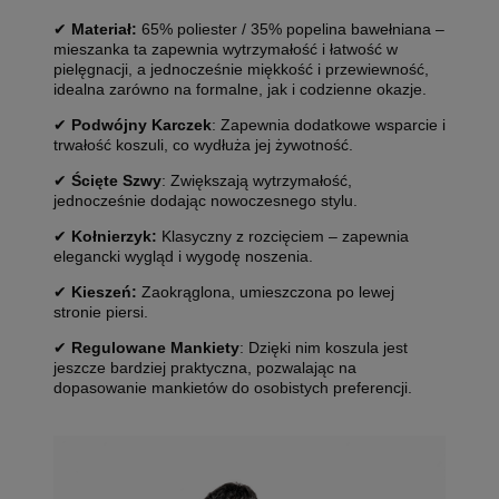
✔
Materiał:
65% poliester / 35% popelina bawełniana –
mieszanka ta zapewnia wytrzymałość i łatwość w
pielęgnacji, a jednocześnie miękkość i przewiewność,
idealna zarówno na formalne, jak i codzienne okazje.
✔
Podwójny Karczek
: Zapewnia dodatkowe wsparcie i
trwałość koszuli, co wydłuża jej żywotność.
✔
Ścięte Szwy
: Zwiększają wytrzymałość,
jednocześnie dodając nowoczesnego stylu.
✔
Kołnierzyk:
Klasyczny z rozcięciem – zapewnia
elegancki wygląd i wygodę noszenia.
✔
Kieszeń:
Zaokrąglona, umieszczona po lewej
stronie piersi.
✔
Regulowane Mankiety
: Dzięki nim koszula jest
jeszcze bardziej praktyczna, pozwalając na
dopasowanie mankietów do osobistych preferencji.