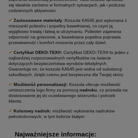
się idealnie zarówno w formalnych sytuacjach, jak i podczas
codziennych aktywności.
✔
Zastosowane materiały :
Koszula KA545 jest wykonana z
mieszanki poliestru i popeliny bawełnianej, co czyni ją
wyjątkowo trwałą i łatwą w utrzymaniu. Poliester zapewnia
odporność na gniecenie, a bawełniana popelina poprawia
przewiewność i komfort noszenia przez cały dzień.
✔
Certyfikat OEKO-TEX®:
Certyfikat OEKO-TEX® to jeden z
najbardziej rozpoznawalnych certyfikatów na świecie
dotyczących bezpieczeństwa wyrobów tekstylnych.
Gwarantuje on, że koszula KA545 jest wolna od substancji
szkodliwych, dzięki czemu jest bezpieczna dla Twojej skóry.
✔
Możliwość personalizacji
:
Koszula oferuje możliwość
umieszczenia logo firmy za pomocą
nadruku
, co pozwala na
dostosowanie jej do oczekiwanego wizerunku i potrzeb
klienta.
✔
Kolorowy nadruk:
możliwość wykonania nadruków
pełnokolorowych, w tym kolorze białym.
Najważniejsze informacje: