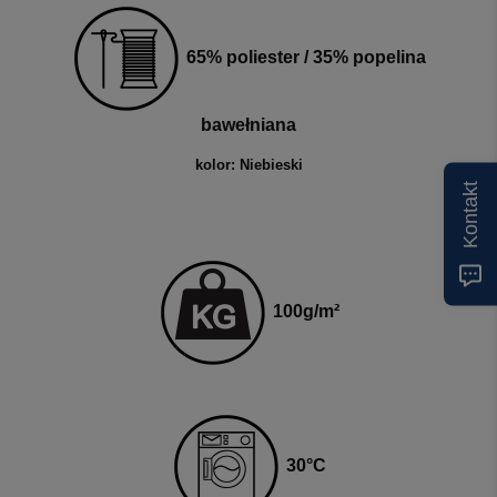
65% poliester / 35% popelina
bawełniana
kolor: Niebieski
Kontakt
100
g
/m²
3
0
°C