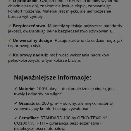
✔
O produkcie
:
Czapka beanie KP031 to idealny wybór na
chłodniejsze dni, znakomicie izoluje ciepło, zapewniając
komfort noszenia. Materiał jest miękki, ale jednocześnie
bardzo wytrzymały.
✔
Bezpieczeństwo:
Materiały spełniają najwyższe standardy
jakości, gwarantując pełne bezpieczeństwo użytkowania.
✔
Uniwersalny design
: Pasuje zarówno do codziennego, jak
i sportowego stylu.
✔
Kolorowy nadruk:
możliwość wykonania nadruków
pełnokolorowych, w tym kolorze białym.
Najważniejsze informacje:
✔
Materiał
: 100% akryl – doskonale izoluje ciepło, jest
trwały i odporny na wilgoć.
✔
Gramatura
: 280 g/m² – solidny, ale miękki materiał
zapewniający komfort i długą żywotność.
✔
Certyfikat
: STANDARD 100 by OEKO-TEX® N°
CQ1007/7, IFTH – gwarancja bezpieczeństwa i
nietoksyczności materiałów.