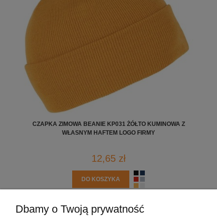
CZAPKA ZIMOWA BEANIE KP031 ŻÓŁTO KUMINOWA Z
WŁASNYM HAFTEM LOGO FIRMY
12,65 zł
DO KOSZYKA
Dbamy o Twoją prywatność